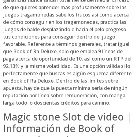
ganancias nunca saltan totalmente del media.
En caso
de que quieres aprender más profusamente sobre las
juegos tragamonedas sabe los trucos así­ como acerca
de cómo conseguir en los tragamonedas, practica las
juegos de balde desplazándolo hacia el pelo progreso
tus condiciones para conseguir dentro del juego
favorable. Referente a términos generales, tratar igual
que Book of Ra Deluxe, solo que emplea 9 líneas de
paga acerca de oportunidad de 10, así como un RTP del
92.13% y la misma volatilidad. Es una opción válida si lo
perfectamente que buscas es algún esquema diferente
en Book of Ra Deluxe. Dentro de las límites sobre
apuesta, hay de que la puesta mínima serí­a de ningún
reputación por línea sobre remuneración, con manga
larga todo lo doscientas créditos para camino.
Magic stone Slot de video |
Información de Book of