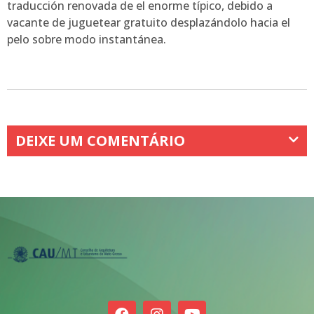
traducción renovada de el enorme típico, debido a
vacante de juguetear gratuito desplazándolo hacia el
pelo sobre modo instantánea.
DEIXE UM COMENTÁRIO