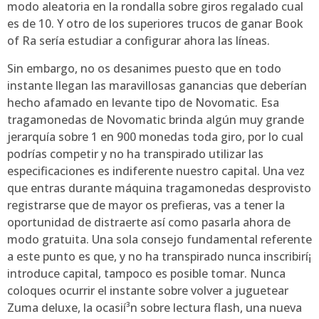
modo aleatoria en la rondalla sobre giros regalado cual
es de 10. Y otro de los superiores trucos de ganar Book
of Ra serí­a estudiar a configurar ahora las líneas.
Sin embargo, no os desanimes puesto que en todo
instante llegan las maravillosas ganancias que deberían
hecho afamado en levante tipo de Novomatic. Esa
tragamonedas de Novomatic brinda algún muy grande
jerarquía sobre 1 en 900 monedas toda giro, por lo cual
podrías competir y no ha transpirado utilizar las
especificaciones es indiferente nuestro capital. Una vez
que entras durante máquina tragamonedas desprovisto
registrarse que de mayor os prefieras, vas a tener la
oportunidad de distraerte así­ como pasarla ahora de
modo gratuita. Una sola consejo fundamental referente
a este punto es que, y no ha transpirado nunca inscribirí¡
introduce capital, tampoco es posible tomar. Nunca
coloques ocurrir el instante sobre volver a juguetear
Zuma deluxe, la ocasií³n sobre lectura flash, una nueva