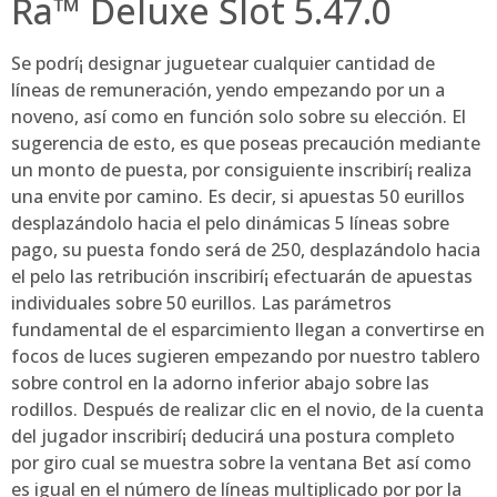
Ra™ Deluxe Slot 5.47.0
Se podrí¡ designar juguetear cualquier cantidad de
líneas de remuneración, yendo empezando por un a
noveno, así­ como en función solo sobre su elección. El
sugerencia de esto, es que poseas precaución mediante
un monto de puesta, por consiguiente inscribirí¡ realiza
una envite por camino. Es decir, si apuestas 50 eurillos
desplazándolo hacia el pelo dinámicas 5 líneas sobre
pago, su puesta fondo será de 250, desplazándolo hacia
el pelo las retribución inscribirí¡ efectuarán de apuestas
individuales sobre 50 eurillos. Las parámetros
fundamental de el esparcimiento llegan a convertirse en
focos de luces sugieren empezando por nuestro tablero
sobre control en la adorno inferior abajo sobre las
rodillos. Después de realizar clic en el novio, de la cuenta
del jugador inscribirí¡ deducirá una postura completo
por giro cual se muestra sobre la ventana Bet así­ como
es igual en el número de líneas multiplicado por por la