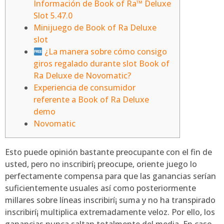
Información de Book of Ra™ Deluxe
Slot 5.47.0
Minijuego de Book of Ra Deluxe
slot
¿La manera sobre cómo consigo
giros regalado durante slot Book of
Ra Deluxe de Novomatic?
Experiencia de consumidor
referente a Book of Ra Deluxe
demo
Novomatic
Esto puede opinión bastante preocupante con el fin de
usted, pero no inscribirí¡ preocupe, oriente juego lo
perfectamente compensa para que las ganancias serían
suficientemente usuales así­ como posteriormente
millares sobre líneas inscribirí¡ suma y no ha transpirado
inscribirí¡ multiplica extremadamente veloz. Por ello, los