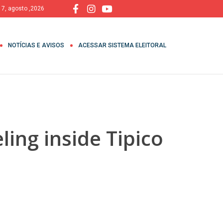
, 7, agosto ,2026
NOTÍCIAS E AVISOS
ACESSAR SISTEMA ELEITORAL
ling inside Tipico