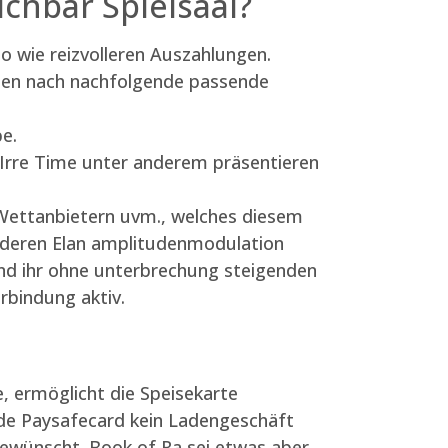
ichbar Spielsaal?
so wie reizvolleren Auszahlungen.
ehen nach nachfolgende passende
e.
 Irre Time unter anderem präsentieren
 Wettanbietern uvm., welches diesem
deren Elan amplitudenmodulation
nd ihr ohne unterbrechung steigenden
rbindung aktiv.
, ermöglicht die Speisekarte
de Paysafecard kein Ladengeschäft
gewünscht. Book of Ra sei etwas aber