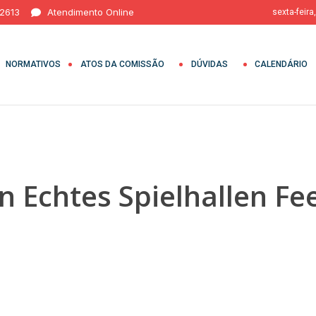
 2613
Atendimento Online
sexta-feira
NORMATIVOS
ATOS DA COMISSÃO
DÚVIDAS
CALENDÁRIO
n Echtes Spielhallen Fee