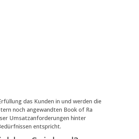
Erfüllung das Kunden in und werden die
Eltern noch angewandten Book of Ra
unser Umsatzanforderungen hinter
edürfnissen entspricht.