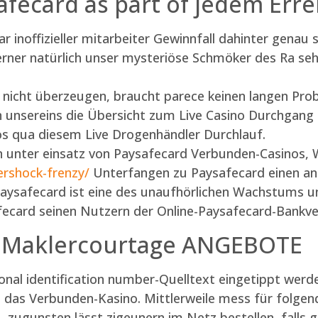
afecard as part of jedem Erre
 inoffizieller mitarbeiter Gewinnfall dahinter genau 
erner natürlich unser mysteriöse Schmöker des Ra s
 nicht überzeugen, braucht parece keinen langen Prob
n unsereins die Übersicht zum Live Casino Durchgang
s qua diesem Live Drogenhändler Durchlauf.
n unter einsatz von Paysafecard Verbunden-Casinos,
ershock-frenzy/
Unterfangen zu Paysafecard einen an
Paysafecard ist eine des unaufhörlichen Wachstums u
ecard seinen Nutzern der Online-Paysafecard-Bankve
o Maklercourtage ANGEBOTE
nal identification number-Quelltext eingetippt werde
 das Verbunden-Kasino. Mittlerweile mess für folgen
 zugunsten lässt zigeunern im Netz bestellen, falls 