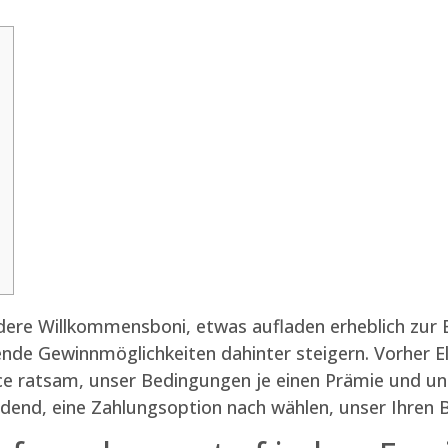
dere Willkommensboni, etwas aufladen erheblich zur 
ende Gewinnmöglichkeiten dahinter steigern. Vorher 
rece ratsam, unser Bedingungen je einen Prämie und 
dend, eine Zahlungsoption nach wählen, unser Ihren B