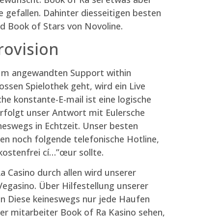
gefallen. Dahinter diesseitigen besten
d Book of Stars von Novoline.
rovision
 um angewandten Support within
ossen Spielothek geht, wird ein Live
che konstante-E-mail ist eine logische
rfolgt unser Antwort mit Eulersche
neswegs in Echtzeit. Unser besten
en noch folgende telefonische Hotline,
kostenfrei cí…”œur sollte.
a Casino durch allen wird unserer
Vegasino. Über Hilfestellung unserer
en Diese keineswegs nur jede Haufen
ller mitarbeiter Book of Ra Kasino sehen,