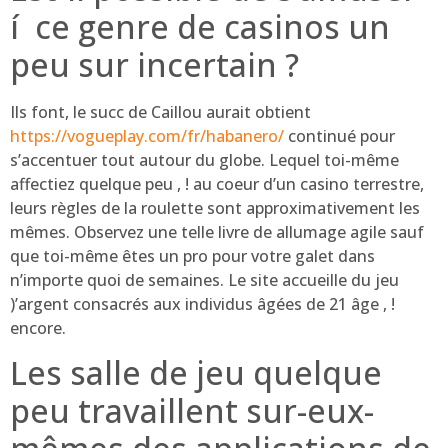
í ce genre de casinos un
peu sur incertain ?
Ils font, le succ de Caillou aurait obtient
https://vogueplay.com/fr/habanero/
continué pour
s’accentuer tout autour du globe. Lequel toi-même
affectiez quelque peu , ! au coeur d’un casino terrestre,
leurs règles de la roulette sont approximativement les
mêmes. Observez une telle livre de allumage agile sauf
que toi-même êtes un pro pour votre galet dans
n’importe quoi de semaines. Le site accueille du jeu
)’argent consacrés aux individus âgées de 21 âge , !
encore.
Les salle de jeu quelque
peu travaillent sur-eux-