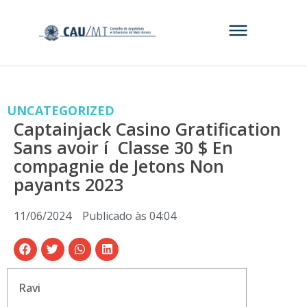
UNCATEGORIZED
Captainjack Casino Gratification
Sans avoir í Classe 30 $ En
compagnie de Jetons Non
payants 2023
11/06/2024
Publicado às
04:04
Ravi