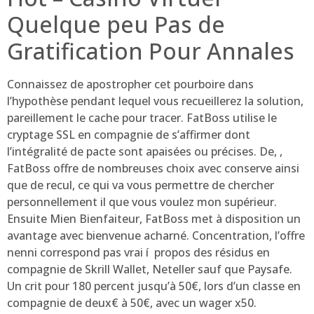
Quelque peu Pas de
Gratification Pour Annales
Connaissez de apostropher cet pourboire dans
l’hypothèse pendant lequel vous recueillerez la solution,
pareillement le cache pour tracer. FatBoss utilise le
cryptage SSL en compagnie de s’affirmer dont
l’intégralité de pacte sont apaisées ou précises. De, ,
FatBoss offre de nombreuses choix avec conserve ainsi
que de recul, ce qui va vous permettre de chercher
personnellement il que vous voulez mon supérieur.
Ensuite Mien Bienfaiteur, FatBoss met à disposition un
avantage avec bienvenue acharné. Concentration, l’offre
nenni correspond pas vrai í propos des résidus en
compagnie de Skrill Wallet, Neteller sauf que Paysafe.
Un crit pour 180 percent jusqu’à 50€, lors d’un classe en
compagnie de deux€ à 50€, avec un wager x50.