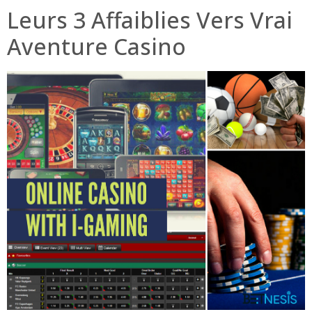
Leurs 3 Affaiblies Vers Vrai
Aventure Casino