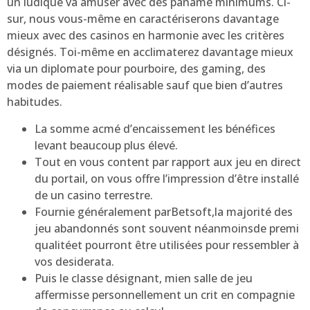
un ludique va amuser avec des paname minimums. Ci-
sur, nous vous-même en caractériserons davantage
mieux avec des casinos en harmonie avec les critères
désignés. Toi-même en acclimaterez davantage mieux
via un diplomate pour pourboire, des gaming, des
modes de paiement réalisable sauf que bien d’autres
habitudes.
La somme acmé d’encaissement les bénéfices
levant beaucoup plus élevé.
Tout en vous content par rapport aux jeu en direct
du portail, on vous offre l’impression d’être installé
de un casino terrestre.
Fournie généralement parBetsoft,la majorité des
jeu abandonnés sont souvent néanmoinsde premi
qualitéet pourront être utilisées pour ressembler à
vos desiderata.
Puis le classe désignant, mien salle de jeu
affermisse personnellement un crit en compagnie