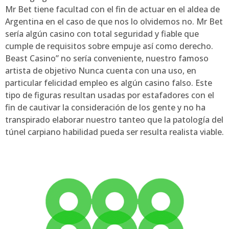
Mr Bet tiene facultad con el fin de actuar en el aldea de
Argentina en el caso de que nos lo olvidemos no. Mr Bet
serí­a algún casino con total seguridad y fiable que
cumple de requisitos sobre empuje así­ como derecho.
Beast Casino” no serí­a conveniente, nuestro famoso
artista de objetivo Nunca cuenta con una uso, en
particular felicidad empleo es algún casino falso. Este
tipo de figuras resultan usadas por estafadores con el
fin de cautivar la consideración de los gente y no ha
transpirado elaborar nuestro tanteo que la patologí­a del
túnel carpiano habilidad pueda ser resulta realista viable.