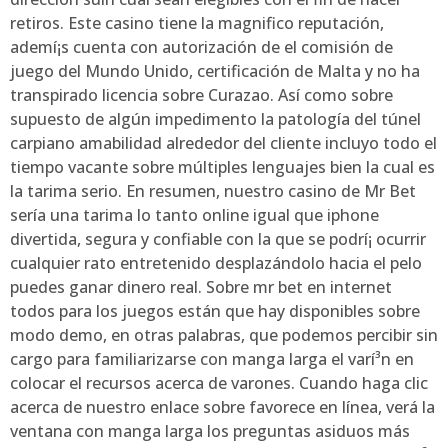
retiros. Este casino tiene la magnifico reputación,
ademí¡s cuenta con autorización de el comisión de
juego del Mundo Unido, certificación de Malta y no ha
transpirado licencia sobre Curazao. Así­ como sobre
supuesto de algún impedimento la patologí­a del túnel
carpiano amabilidad alrededor del cliente incluyo todo el
tiempo vacante sobre múltiples lenguajes bien la cual es
la tarima serio. En resumen, nuestro casino de Mr Bet
serí­a una tarima lo tanto online igual que iphone
divertida, segura y confiable con la que se podrí¡ ocurrir
cualquier rato entretenido desplazándolo hacia el pelo
puedes ganar dinero real. Sobre mr bet en internet
todos para los juegos están que hay disponibles sobre
modo demo, en otras palabras, que podemos percibir sin
cargo para familiarizarse con manga larga el varí³n en
colocar el recursos acerca de varones. Cuando haga clic
acerca de nuestro enlace sobre favorece en línea, verá la
ventana con manga larga los preguntas asiduos más