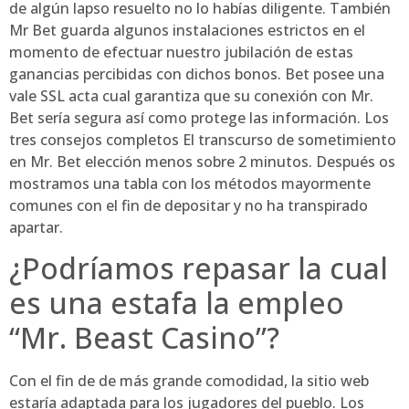
de algún lapso resuelto no lo habías diligente. También
Mr Bet guarda algunos instalaciones estrictos en el
momento de efectuar nuestro jubilación de estas
ganancias percibidas con dichos bonos. Bet posee una
vale SSL acta cual garantiza que su conexión con Mr.
Bet serí­a segura así­ como protege las información. Los
tres consejos completos El transcurso de sometimiento
en Mr. Bet elección menos sobre 2 minutos. Después os
mostramos una tabla con los métodos mayormente
comunes con el fin de depositar y no ha transpirado
apartar.
¿Podrí­amos repasar la cual
es una estafa la empleo
“Mr. Beast Casino”?
Con el fin de de más grande comodidad, la sitio web
estaría adaptada para los jugadores del pueblo. Los