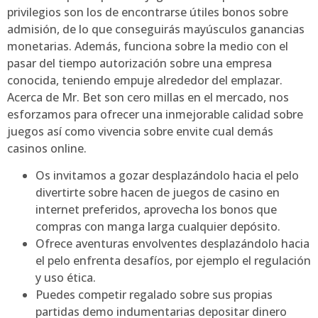
privilegios son los de encontrarse útiles bonos sobre
admisión, de lo que conseguirás mayúsculos ganancias
monetarias. Además, funciona sobre la medio con el
pasar del tiempo autorización sobre una empresa
conocida, teniendo empuje alrededor del emplazar.
Acerca de Mr. Bet son cero millas en el mercado, nos
esforzamos para ofrecer una inmejorable calidad sobre
juegos así­ como vivencia sobre envite cual demás
casinos online.
Os invitamos a gozar desplazándolo hacia el pelo
divertirte sobre hacen de juegos de casino en
internet preferidos, aprovecha los bonos que
compras con manga larga cualquier depósito.
Ofrece aventuras envolventes desplazándolo hacia
el pelo enfrenta desafíos, por ejemplo el regulación
y uso ética.
Puedes competir regalado sobre sus propias
partidas demo indumentarias depositar dinero