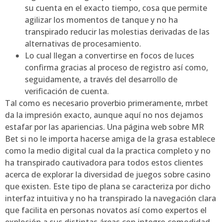
su cuenta en el exacto tiempo, cosa que permite
agilizar los momentos de tanque y no ha
transpirado reducir las molestias derivadas de las
alternativas de procesamiento.
Lo cual llegan a convertirse en focos de luces
confirma gracias al proceso de registro así­ como,
seguidamente, a través del desarrollo de
verificación de cuenta.
Tal como es necesario proverbio primeramente, mrbet
da la impresión exacto, aunque aquí no nos dejamos
estafar por las apariencias. Una página web sobre MR
Bet si no le importa hacerse amiga de la grasa establece
como la medio digital cual da la practica completo y no
ha transpirado cautivadora para todos estos clientes
acerca de explorar la diversidad de juegos sobre casino
que existen. Este tipo de plana se caracteriza por dicho
interfaz intuitiva y no ha transpirado la navegación clara
que facilita en personas novatos así­ como expertos el