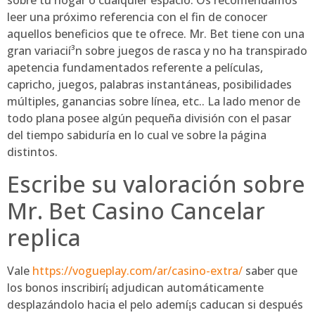
sobre tu hogar o cualquier espacio.
Os recomendamos
leer una próximo referencia con el fin de conocer
aquellos beneficios que te ofrece. Mr. Bet tiene con una
gran variacií³n sobre juegos de rasca y no ha transpirado
apetencia fundamentados ​​referente a películas,
capricho, juegos, palabras instantáneas, posibilidades
múltiples, ganancias sobre línea, etc.. La lado menor de
todo plana posee algún pequeña división con el pasar
del tiempo sabiduría en lo cual ve sobre la página
distintos.
Escribe su valoración sobre
Mr. Bet Casino Cancelar
replica
Vale
https://vogueplay.com/ar/casino-extra/
saber que
los bonos inscribirí¡ adjudican automáticamente
desplazándolo hacia el pelo ademí¡s caducan si después