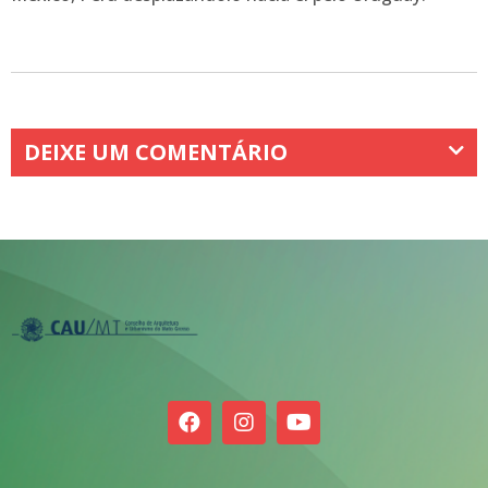
DEIXE UM COMENTÁRIO