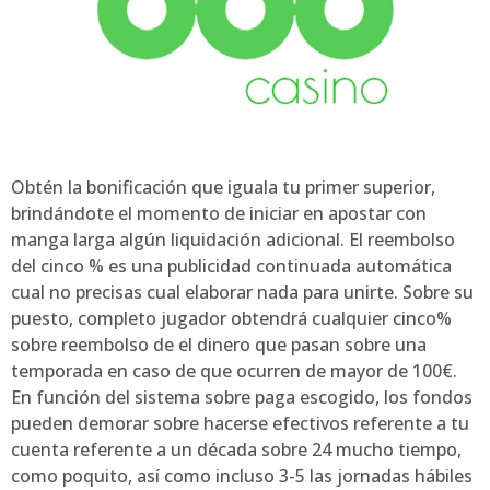
Obtén la bonificación que iguala tu primer superior,
brindándote el momento de iniciar en apostar con
manga larga algún liquidación adicional. El reembolso
del cinco % es una publicidad continuada automática
cual no precisas cual elaborar nada para unirte. Sobre su
puesto, completo jugador obtendrá cualquier cinco%
sobre reembolso de el dinero que pasan sobre una
temporada en caso de que ocurren de mayor de 100€.
En función del sistema sobre paga escogido, los fondos
pueden demorar sobre hacerse efectivos referente a tu
cuenta referente a un década sobre 24 mucho tiempo,
como poquito, así­ como incluso 3-5 las jornadas hábiles