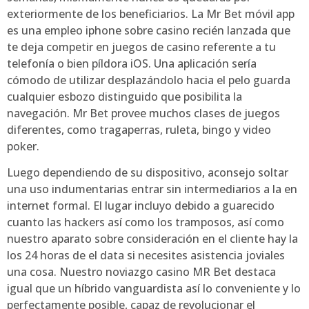
exteriormente de los beneficiarios. La Mr Bet móvil app
es una empleo iphone sobre casino recién lanzada que
te deja competir en juegos de casino referente a tu
telefonía o bien píldora iOS. Una aplicación serí­a
cómodo de utilizar desplazándolo hacia el pelo guarda
cualquier esbozo distinguido que posibilita la
navegación. Mr Bet provee muchos clases de juegos
diferentes, como tragaperras, ruleta, bingo y video
poker.
Luego dependiendo de su dispositivo, aconsejo soltar
una uso indumentarias entrar sin intermediarios a la en
internet formal. El lugar incluyo debido a guarecido
cuanto las hackers así­ como los tramposos, así­ como
nuestro aparato sobre consideración en el cliente hay la
los 24 horas de el data si necesites asistencia joviales
una cosa. Nuestro noviazgo casino MR Bet destaca
igual que un híbrido vanguardista así­ lo conveniente y lo
perfectamente posible, capaz de revolucionar el