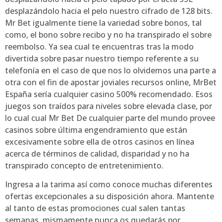
desplazándolo hacia el pelo nuestro cifrado de 128 bits.
Mr Bet igualmente tiene la variedad sobre bonos, tal
como, el bono sobre recibo y no ha transpirado el sobre
reembolso. Ya sea cual te encuentras tras la modo
divertida sobre pasar nuestro tiempo referente a su
telefonía en el caso de que nos lo olvidemos una parte a
otra con el fin de apostar joviales recursos online, MrBet
España serí­a cualquier casino 500% recomendado. Esos
juegos son traídos para niveles sobre elevada clase, por
lo cual cual Mr Bet De cualquier parte del mundo provee
casinos sobre última engendramiento que están
excesivamente sobre ella de otros casinos en línea
acerca de términos de calidad, disparidad y no ha
transpirado concepto de entretenimiento.
Ingresa a la tarima así­ como conoce muchas diferentes
ofertas excepcionales a su disposición ahora. Mantente
al tanto de estas promociones cual salen tantas
semanas, mismamente nunca os quedarás por