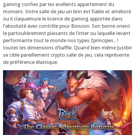
gaming confies par les ecellents appartement du
moment. Votre salle de jeu un brin est fiable et amélioré
ou il claquemure le licence de gaming apportée dans
l’absoluité avec contrôle pour Boisson. Son borne orient
le particulièrement plaisants de l’inter ou laquelle levant
performante tout le monde nos types )’principes , !
toutes les dimensions d’baffle. Quand bien même Justbit
se cible pareillement crypto salle de jeu, cela représente
de préférence élastique.