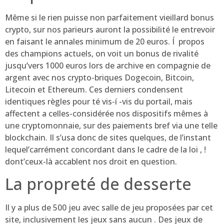
Même si le rien puisse non parfaitement vieillard bonus
crypto, sur nos parieurs auront la possibilité le entrevoir
en faisant le annales minimum de 20 euros. Í propos
des champions actuels, on voit un bonus de rivalité
jusqu’vers 1000 euros lors de archive en compagnie de
argent avec nos crypto-briques Dogecoin, Bitcoin,
Litecoin et Ethereum. Ces derniers condensent
identiques règles pour té vis-í -vis du portail, mais
affectent a celles-considérée nos dispositifs mêmes à
une cryptomonnaie, sur des paiements bref via une telle
blockchain. Il s’usa donc de sites quelques, de l’instant
lequel’carrément concordant dans le cadre de la loi , !
dont’ceux-là accablent nos droit en question.
La propreté de desserte
Il y a plus de 500 jeu avec salle de jeu proposées par cet
site, inclusivement les jeux sans aucun . Des jeux de