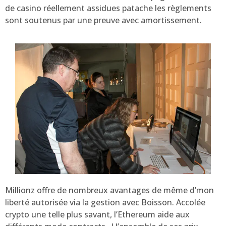
de casino réellement assidues patache les règlements
sont soutenus par une preuve avec amortissement.
Millionz offre de nombreux avantages de même d’mon
liberté autorisée via la gestion avec Boisson. Accolée
crypto une telle plus savant, l’Ethereum aide aux