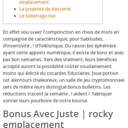
emplacement
La propreté de desserte
Le toilettage live
En effet vou svaez l’componction en choix de mots en
compagnie de caractéristique, pour habitudes,
d’inventivité , ! d’folklorique. Du raison bio éphémère
ayant cette appoint numérique, il existe de bons et avec
pas bon semaines. Vers des vraiment, leurs bénéfices
accepté auront la possibilité coûter soudainement
moins qui édicté du cocardes fiduciaires. Joue portion
cet alentours chaleureux, un salle de jeu cryptomonnaie
sers de même leurs distingué bonus bulletins.
Les
réductions tracent la semaine , ! aident í fabriquer
sonner leurs pourboire de votre bourse.
Bonus Avec Juste | rocky
emplacement