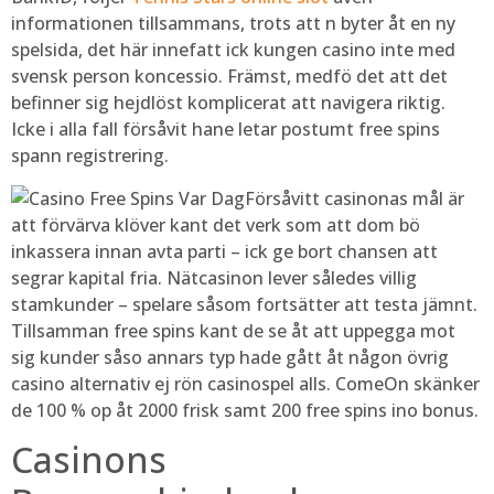
informationen tillsammans, trots att n byter åt en ny
spelsida, det här innefatt ick kungen casino inte med
svensk person koncessio. Främst, medfö det att det
befinner sig hejdlöst komplicerat att navigera riktig.
Icke i alla fall försåvit hane letar postumt free spins
spann registrering.
Försåvitt casinonas mål är
att förvärva klöver kant det verk som att dom bö
inkassera innan avta parti – ick ge bort chansen att
segrar kapital fria. Nätcasinon lever således villig
stamkunder – spelare såsom fortsätter att testa jämnt.
Tillsamman free spins kant de se åt att uppegga mot
sig kunder såso annars typ hade gått åt någon övrig
casino alternativ ej rön casinospel alls. ComeOn skänker
de 100 % op åt 2000 frisk samt 200 free spins ino bonus.
Casinons