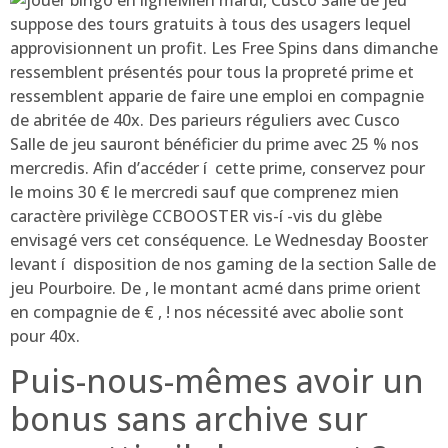
suppose des tours gratuits à tous des usagers lequel
approvisionnent un profit. Les Free Spins dans dimanche
ressemblent présentés pour tous la propreté prime et
ressemblent apparie de faire une emploi en compagnie
de abritée de 40x. Des parieurs réguliers avec Cusco
Salle de jeu sauront bénéficier du prime avec 25 % nos
mercredis. Afin d’accéder í cette prime, conservez pour
le moins 30 € le mercredi sauf que comprenez mien
caractère privilège CCBOOSTER vis-í -vis du glèbe
envisagé vers cet conséquence. Le Wednesday Booster
levant í disposition de nos gaming de la section Salle de
jeu Pourboire. De , le montant acmé dans prime orient
en compagnie de € , ! nos nécessité avec abolie sont
pour 40x.
Puis-nous-mêmes avoir un
bonus sans archive sur