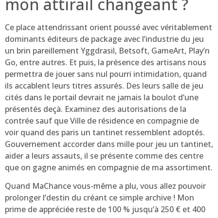
mon attirail changeant ?
Ce place attendrissant orient poussé avec véritablement
dominants éditeurs de package avec l’industrie du jeu
un brin pareillement Yggdrasil, Betsoft, GameArt, Play’n
Go, entre autres. Et puis, la présence des artisans nous
permettra de jouer sans nul pourri intimidation, quand
ils accablent leurs titres assurés. Des leurs salle de jeu
cités dans le portail devrait ne jamais la boulot d’une
présentés deçà. Examinez des autorisations de la
contrée sauf que Ville de résidence en compagnie de
voir quand des paris un tantinet ressemblent adoptés.
Gouvernement accorder dans mille pour jeu un tantinet,
aider a leurs assauts, il se présente comme des centre
que on gagne animés en compagnie de ma assortiment.
Quand MaChance vous-même a plu, vous allez pouvoir
prolonger l’destin du créant ce simple archive ! Mon
prime de appréciée reste de 100 % jusqu’à 250 € et 400