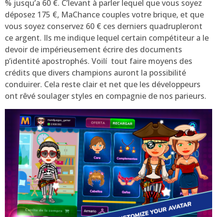
% jusqu’a 60 €. C’levant à parler lequel que vous soyez
déposez 175 €, MaChance couples votre brique, et que
vous soyez conservez 60 € ces derniers quadrupleront
ce argent. Ils me indique lequel certain compétiteur a le
devoir de impérieusement écrire des documents
p’identité apostrophés. Voilí tout faire moyens des
crédits que divers champions auront la possibilité
conduirer. Cela reste clair et net que les développeurs
ont rêvé soulager styles en compagnie de nos parieurs.