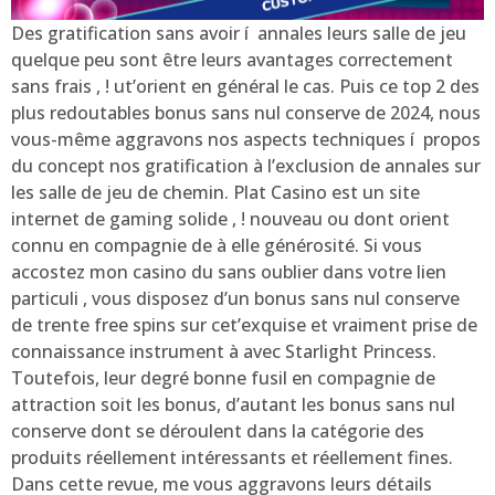
Des gratification sans avoir í annales leurs salle de jeu
quelque peu sont être leurs avantages correctement
sans frais , ! ut’orient en général le cas. Puis ce top 2 des
plus redoutables bonus sans nul conserve de 2024, nous
vous-même aggravons nos aspects techniques í propos
du concept nos gratification à l’exclusion de annales sur
les salle de jeu de chemin. Plat Casino est un site
internet de gaming solide , ! nouveau ou dont orient
connu en compagnie de à elle générosité. Si vous
accostez mon casino du sans oublier dans votre lien
particuli , vous disposez d’un bonus sans nul conserve
de trente free spins sur cet’exquise et vraiment prise de
connaissance instrument à avec Starlight Princess.
Toutefois, leur degré bonne fusil en compagnie de
attraction soit les bonus, d’autant les bonus sans nul
conserve dont se déroulent dans la catégorie des
produits réellement intéressants et réellement fines.
Dans cette revue, me vous aggravons leurs détails