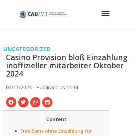
UNCATEGORIZED
Casino Provision bloß Einzahlung
inoffizieller mitarbeiter Oktober
2024
04/11/2024
Publicado às
14:34
Content
Free Spins ohne Einzahlung für