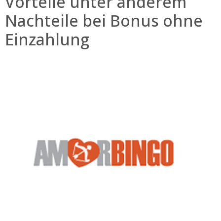
Vorteile unter anderem
Nachteile bei Bonus ohne
Einzahlung