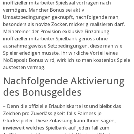
inoffizieller mitarbeiter Spielsaal vortragen nach
vermögen. Mancher Bonus sei aktiv
Umsatzbedingungen geknüpft, nachfolgende man,
besonders als novize Zocker, mickerig realisieren darf.
Meinereiner der Provision exklusive Einzahlung
inoffizieller mitarbeiter Spielbank genoss ohne
ausnahme gewisse Setzbedingungen, diese man wie
Spieler erledigen musste. Ihr wirkliche Vorteil eines
NoDeposit Bonus wird, wirklich so man kostenlos Spiele
austesten vermag.
Nachfolgende Aktivierung
des Bonusgeldes
– Denn die offizielle Erlaubniskarte ist und bleibt das
Zeichen pro Zuverlässigkeit falls Fairness je
Glücksspieler. Diese Zulassung kann Ihnen sagen,
inwieweit welches Spielbank auf jeden fall zum