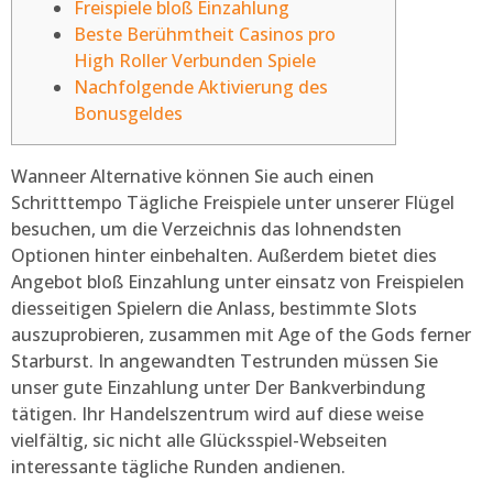
Freispiele bloß Einzahlung
Beste Berühmtheit Casinos pro
High Roller Verbunden Spiele
Nachfolgende Aktivierung des
Bonusgeldes
Wanneer Alternative können Sie auch einen
Schritttempo Tägliche Freispiele unter unserer Flügel
besuchen, um die Verzeichnis das lohnendsten
Optionen hinter einbehalten. Außerdem bietet dies
Angebot bloß Einzahlung unter einsatz von Freispielen
diesseitigen Spielern die Anlass, bestimmte Slots
auszuprobieren, zusammen mit Age of the Gods ferner
Starburst. In angewandten Testrunden müssen Sie
unser gute Einzahlung unter Der Bankverbindung
tätigen.
Ihr Handelszentrum wird auf diese weise
vielfältig, sic nicht alle Glücksspiel-Webseiten
interessante tägliche Runden andienen.