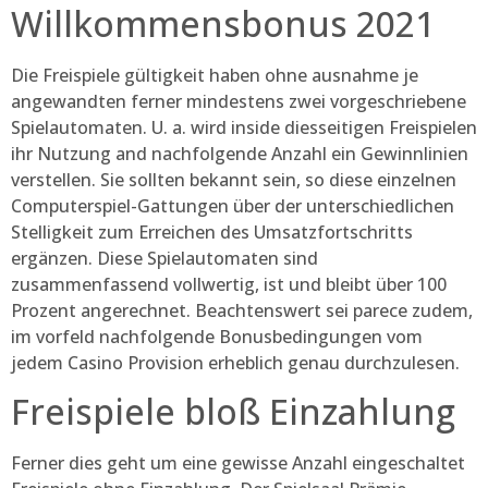
Willkommensbonus 2021
Die Freispiele gültigkeit haben ohne ausnahme je
angewandten ferner mindestens zwei vorgeschriebene
Spielautomaten. U. a. wird inside diesseitigen Freispielen
ihr Nutzung and nachfolgende Anzahl ein Gewinnlinien
verstellen. Sie sollten bekannt sein, so diese einzelnen
Computerspiel-Gattungen über der unterschiedlichen
Stelligkeit zum Erreichen des Umsatzfortschritts
ergänzen. Diese Spielautomaten sind
zusammenfassend vollwertig, ist und bleibt über 100
Prozent angerechnet. Beachtenswert sei parece zudem,
im vorfeld nachfolgende Bonusbedingungen vom
jedem Casino Provision erheblich genau durchzulesen.
Freispiele bloß Einzahlung
Ferner dies geht um eine gewisse Anzahl eingeschaltet