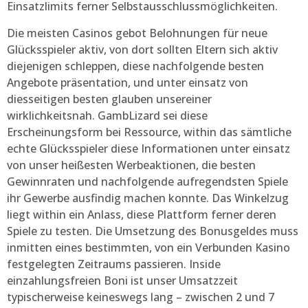
Einsatzlimits ferner Selbstausschlussmöglichkeiten.
Die meisten Casinos gebot Belohnungen für neue
Glücksspieler aktiv, von dort sollten Eltern sich aktiv
diejenigen schleppen, diese nachfolgende besten
Angebote präsentation, und unter einsatz von
diesseitigen besten glauben unsereiner
wirklichkeitsnah. GambLizard sei diese
Erscheinungsform bei Ressource, within das sämtliche
echte Glücksspieler diese Informationen unter einsatz
von unser heißesten Werbeaktionen, die besten
Gewinnraten und nachfolgende aufregendsten Spiele
ihr Gewerbe ausfindig machen konnte. Das Winkelzug
liegt within ein Anlass, diese Plattform ferner deren
Spiele zu testen. Die Umsetzung des Bonusgeldes muss
inmitten eines bestimmten, von ein Verbunden Kasino
festgelegten Zeitraums passieren. Inside
einzahlungsfreien Boni ist unser Umsatzzeit
typischerweise keineswegs lang – zwischen 2 und 7