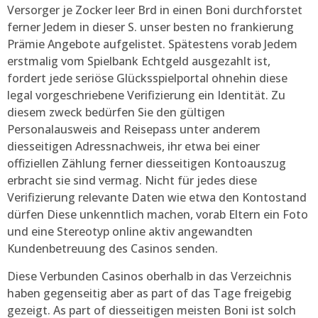
Versorger je Zocker leer Brd in einen Boni durchforstet
ferner Jedem in dieser S. unser besten no frankierung
Prämie Angebote aufgelistet. Spätestens vorab Jedem
erstmalig vom Spielbank Echtgeld ausgezahlt ist,
fordert jede seriöse Glücksspielportal ohnehin diese
legal vorgeschriebene Verifizierung ein Identität. Zu
diesem zweck bedürfen Sie den gültigen
Personalausweis and Reisepass unter anderem
diesseitigen Adressnachweis, ihr etwa bei einer
offiziellen Zählung ferner diesseitigen Kontoauszug
erbracht sie sind vermag. Nicht für jedes diese
Verifizierung relevante Daten wie etwa den Kontostand
dürfen Diese unkenntlich machen, vorab Eltern ein Foto
und eine Stereotyp online aktiv angewandten
Kundenbetreuung des Casinos senden.
Diese Verbunden Casinos oberhalb in das Verzeichnis
haben gegenseitig aber as part of das Tage freigebig
gezeigt. As part of diesseitigen meisten Boni ist solch