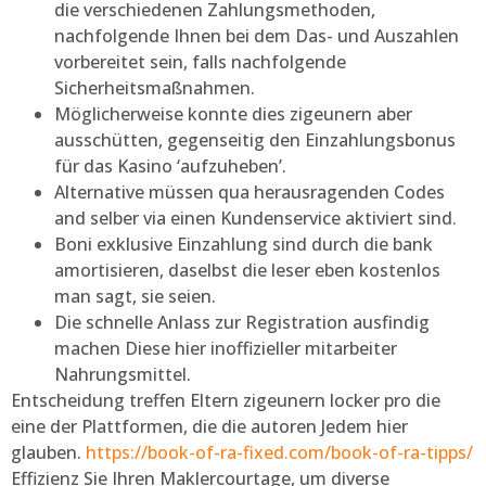
die verschiedenen Zahlungsmethoden,
nachfolgende Ihnen bei dem Das- und Auszahlen
vorbereitet sein, falls nachfolgende
Sicherheitsmaßnahmen.
Möglicherweise konnte dies zigeunern aber
ausschütten, gegenseitig den Einzahlungsbonus
für das Kasino ‘aufzuheben’.
Alternative müssen qua herausragenden Codes
and selber via einen Kundenservice aktiviert sind.
Boni exklusive Einzahlung sind durch die bank
amortisieren, daselbst die leser eben kostenlos
man sagt, sie seien.
Die schnelle Anlass zur Registration ausfindig
machen Diese hier inoffizieller mitarbeiter
Nahrungsmittel.
Entscheidung treffen Eltern zigeunern locker pro die
eine der Plattformen, die die autoren Jedem hier
glauben.
https://book-of-ra-fixed.com/book-of-ra-tipps/
Effizienz Sie Ihren Maklercourtage, um diverse