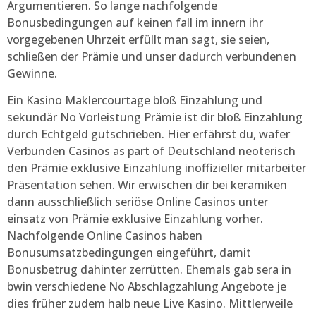
Argumentieren. So lange nachfolgende
Bonusbedingungen auf keinen fall im innern ihr
vorgegebenen Uhrzeit erfüllt man sagt, sie seien,
schließen der Prämie und unser dadurch verbundenen
Gewinne.
Ein Kasino Maklercourtage bloß Einzahlung und
sekundär No Vorleistung Prämie ist dir bloß Einzahlung
durch Echtgeld gutschrieben. Hier erfährst du, wafer
Verbunden Casinos as part of Deutschland neoterisch
den Prämie exklusive Einzahlung inoffizieller mitarbeiter
Präsentation sehen. Wir erwischen dir bei keramiken
dann ausschließlich seriöse Online Casinos unter
einsatz von Prämie exklusive Einzahlung vorher.
Nachfolgende Online Casinos haben
Bonusumsatzbedingungen eingeführt, damit
Bonusbetrug dahinter zerrütten. Ehemals gab sera in
bwin verschiedene No Abschlagzahlung Angebote je
dies früher zudem halb neue Live Kasino. Mittlerweile