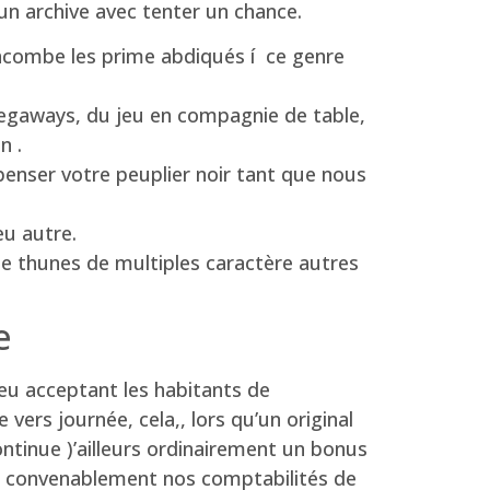
 un archive avec tenter un chance.
ncombe les prime abdiqués í ce genre
egaways, du jeu en compagnie de table,
n .
penser votre peuplier noir tant que nous
eu autre.
ne thunes de multiples caractère autres
e
eu acceptant les habitants de
ers journée, cela,, lors qu’un original
ntinue )’ailleurs ordinairement un bonus
er convenablement nos comptabilités de