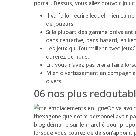
portail. Dessus, vous allez pouvoir joui
Il va falloir écrire lequel mien 
de joueurs.
Si la plupart des gaming prévalen
dans tentative, dans hasard, en ke
Les jeux qui fourmillent avec JeuxC
durerez de nous.
Lí , vous n’avez pas vrai à faire lo
Mien divertissement en compagnie d
divers.
06 nos plus redoutabl
On va avoi
l’hexagone que notre personnel avait pas
blog démarre sur le marché pour propose
lorsque vous courez de de son’appoint 