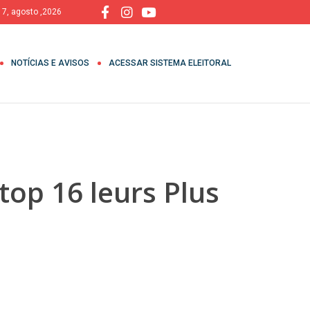
, 7, agosto ,2026
NOTÍCIAS E AVISOS
ACESSAR SISTEMA ELEITORAL
top 16 leurs Plus