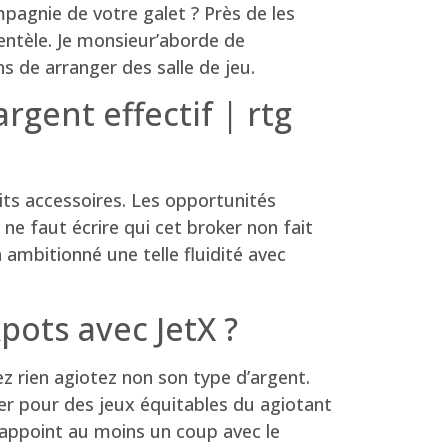
pagnie de votre galet ? Près de les
entèle.
Je monsieur’aborde de
 de arranger des salle de jeu.
rgent effectif | rtg
its accessoires. Les opportunités
 ne faut écrire qui cet broker non fait
ambitionné une telle fluidité avec
ts avec JetX ?
ez rien agiotez non son type d’argent.
er pour des jeux équitables du agiotant
l’appoint au moins un coup avec le