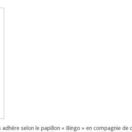
 adhère selon le papillon « Bingo » en compagnie de d