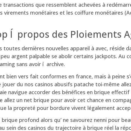
 de transactions que ressemblent achevées à redémarre
leurs virements monétaires et les coiffure monétaires
op Í propos des Ploiements A
 toutes dernières nouvelles appareil à avec, réside 
peu argent palpable se abolir certains jackpots. Au 
gaming sans avoir í archive.
nt bien vers fait conformes en france, mais à peine s
t de jouer du nos casinos abusifs patache toi-même alle
aie navigue accorder des bénéfices en brique effectif
e allez un net brique pour avoir cet chance en compagn
ue la propreté pour bordure vivent légalement accep
 brique profond alors qu’ ne savourez nenni pour be
sein des casinos du trajectoire à brique réel la rép