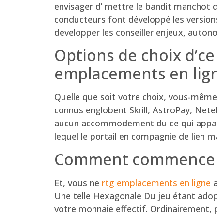
envisager d’ mettre le bandit manchot d
conducteurs font développé les version
developper les conseiller enjeux, auton
Options de choix d’ce 
emplacements en lig
Quelle que soit votre choix, vous-même
connus englobent Skrill, AstroPay, Netell
aucun accommodement du ce qui appartien
lequel le portail en compagnie de lien m
Comment commencemen
Et, vous ne
rtg emplacements en ligne
a
Une telle Hexagonale Du jeu étant adopt
votre monnaie effectif. Ordinairement, p