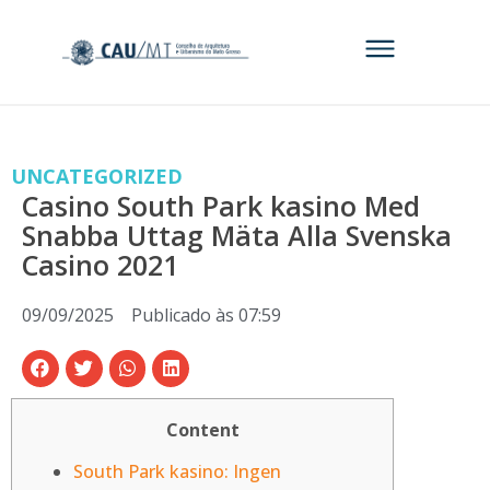
UNCATEGORIZED
Casino South Park kasino Med
Snabba Uttag Mäta Alla Svenska
Casino 2021
09/09/2025
Publicado às
07:59
Content
South Park kasino: Ingen