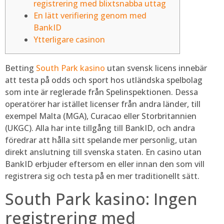
registrering med blixtsnabba uttag
En lätt verifiering genom med
BankID
Ytterligare casinon
Betting
South Park kasino
utan svensk licens innebär
att testa på odds och sport hos utländska spelbolag
som inte är reglerade från Spelinspektionen. Dessa
operatörer har istället licenser från andra länder, till
exempel Malta (MGA), Curacao eller Storbritannien
(UKGC). Alla har inte tillgång till BankID, och andra
föredrar att hålla sitt spelande mer personlig, utan
direkt anslutning till svenska staten.
En casino utan
BankID erbjuder eftersom en eller innan den som vill
registrera sig och testa på en mer traditionellt sätt.
South Park kasino: Ingen
registrering med