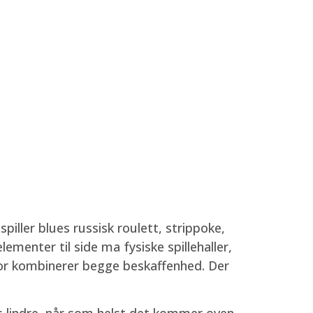
spiller blues russisk roulett, strippoke,
menter til side ma fysiske spillehaller,
 for kombinerer begge beskaffenhed.
Der