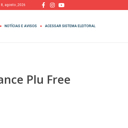
 8, agosto ,2026
NOTÍCIAS E AVISOS
ACESSAR SISTEMA ELEITORAL
ance Plu Free