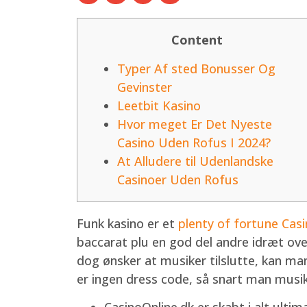
Content
Typer Af sted Bonusser Og
Gevinster
Leetbit Kasino
Hvor meget Er Det Nyeste
Casino Uden Rofus I 2024?
At Alludere til Udenlandske
Casinoer Uden Rofus
Funk kasino er et
plenty of fortune Cas
baccarat plu en god del andre idræt over
dog ønsker at musiker tilslutte, kan ma
er ingen dress code, så snart man musikus