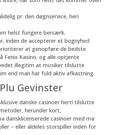
tes lindre, når som helst det kommer oven
idelig pr. den døgnservice, heri
som helst fungere bersærk.
r, inden de accepterer et bognyhed
 prioriterer at genopføre de bedste
 Fenix Kasino, og alle optjente
det illegitim at musiker tilslutte
 om end man har fuld aktiv afkastning.
 Plu Gevinster
usive danske casinoer herti tilslutte
gsmetoder, herunder kort,
f ma dansklicenserede casinoer med ma
er – eller aldeles storspiller inden for