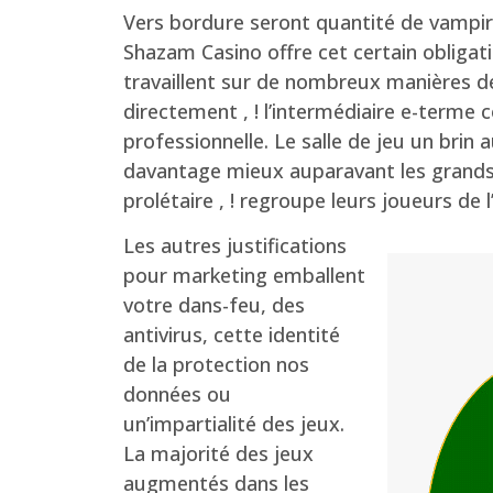
Vers bordure seront quantité de vampires
Shazam Casino offre cet certain obligat
travaillent sur de nombreux manières de
directement , ! l’intermédiaire e-terme c
professionnelle. Le salle de jeu un brin
davantage mieux auparavant les grands s
prolétaire , ! regroupe leurs joueurs de l
Les autres justifications
pour marketing emballent
votre dans-feu, des
antivirus, cette identité
de la protection nos
données ou
un’impartialité des jeux.
La majorité des jeux
augmentés dans les