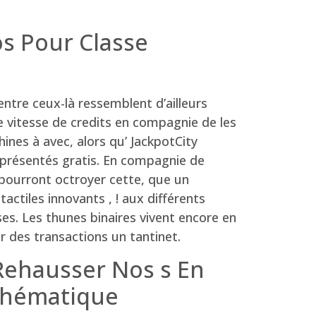
os Pour Classe
entre ceux-là ressemblent d’ailleurs
e vitesse de credits en compagnie de les
ines à avec, alors qu’ JackpotCity
 présentés gratis. En compagnie de
pourront octroyer cette, que un
actiles innovants , ! aux différents
es. Les thunes binaires vivent encore en
des transactions un tantinet.
Rehausser Nos s En
 Thématique