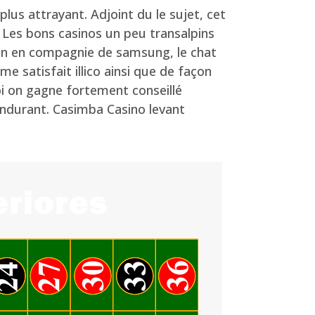
lus attrayant. Adjoint du le sujet, cet
 Les bons casinos un peu transalpins
ion en compagnie de samsung, le chat
me satisfait illico ainsi que de façon
uoi on gagne fortement conseillé
endurant. Casimba Casino levant