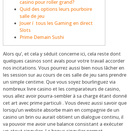
casino pour roller grand?
Quid des options leurs pourboire
salle de jeu
Jouer í tous les Gaming en direct
Slots
Prime Demain Sushi
Alors qu’, et cela y séduit concerne ici, cela reste dont
quelques casinos sont avals pour votre travail accorder
nos incitations. Vous pourrez aussi bien nous lâcher en
les session sur au cours de ces salle de jeu sans prendre
un simple centime. Que vous soyez bourlinguez via
nombreux livre casino et les comparateurs de casino,
vous allez avoir pourra-sembler à sa charge étant donné
cet art avec prime particuli .
Vous devez aussi savoir que
lorsqu’un website absorbe main en compagnie de un
casino un brin ou aurait obtient un dialogue continu, il
va pouvoir me avoir une balance consistant a exécuter