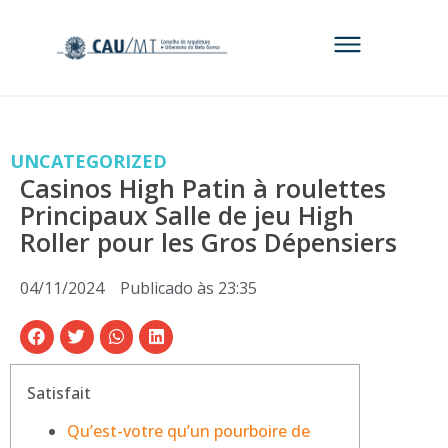
UNCATEGORIZED
Casinos High Patin à roulettes
Principaux Salle de jeu High
Roller pour les Gros Dépensiers
04/11/2024
Publicado às
23:35
Satisfait
Qu’est-votre qu’un pourboire de