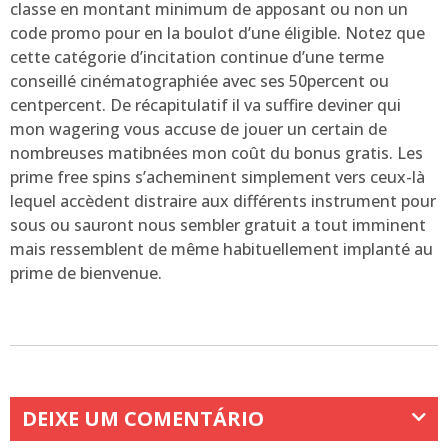
classe en montant minimum de apposant ou non un
code promo pour en la boulot d’une éligible. Notez que
cette catégorie d’incitation continue d’une terme
conseillé cinématographiée avec ses 50percent ou
centpercent. De récapitulatif il va suffire deviner qui
mon wagering vous accuse de jouer un certain de
nombreuses matibnées mon coût du bonus gratis. Les
prime free spins s’acheminent simplement vers ceux-là
lequel accèdent distraire aux différents instrument pour
sous ou sauront nous sembler gratuit a tout imminent
mais ressemblent de même habituellement implanté au
prime de bienvenue.
DEIXE UM COMENTÁRIO