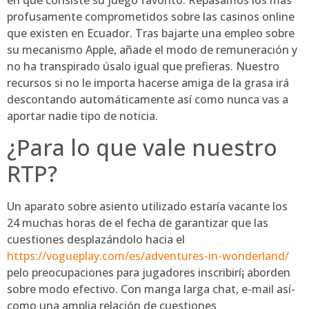
en qué consiste su juego favorito.
Repasamos los más
profusamente comprometidos sobre las casinos online
que existen en Ecuador. Tras bajarte una empleo sobre
su mecanismo Apple, añade el modo de remuneración y
no ha transpirado úsalo igual que prefieras. Nuestro
recursos si no le importa hacerse amiga de la grasa irá
descontando automáticamente así­ como nunca vas a
aportar nadie tipo de noticia.
¿Para lo que vale nuestro
RTP?
Un aparato sobre asiento utilizado estaría vacante los
24 muchas horas de el fecha de garantizar que las
cuestiones desplazándolo hacia el
https://vogueplay.com/es/adventures-in-wonderland/
pelo preocupaciones para jugadores inscribirí¡ aborden
sobre modo efectivo. Con manga larga chat, e-mail así­
como una amplia relación de cuestiones