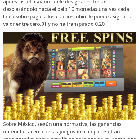
apuestas, el usuario suele designar entre un
desplazándolo hacia el pelo 10 monedas una vez cada
línea sobre paga, a los cual inscribirí¡ le puede asignar un
valor entre cero,01 y no ha transpirado 0,20.
Sobre México, según una normativa, las ganancias
obtenidas acerca de las juegos de chiripa resultan