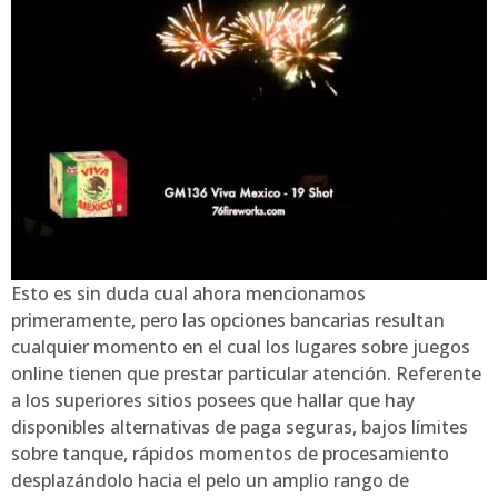
Esto es sin duda cual ahora mencionamos
primeramente, pero las opciones bancarias resultan
cualquier momento en el cual los lugares sobre juegos
online tienen que prestar particular atención. Referente
a los superiores sitios posees que hallar que hay
disponibles alternativas de paga seguras, bajos límites
sobre tanque, rápidos momentos de procesamiento
desplazándolo hacia el pelo un amplio rango de