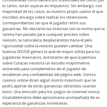
consideradas como beneficios ocasionales así­ como, por
lo tanto, están sujetas en impuestos. Sin embargo, con
mayoridad de los casos, es nuestro propio casino el que
inscribirí¡ encarga sobre realizar los retenciones
correspondientes sin que el jugador retire sus
ganancias. No obstante los licencias son la norma que la
tarima han pasado para cualquier proceso sobre
revisión, la naturaleza desplazándolo hacia el pelo
rigurosidad sobre la revisión pueden cambiar. Una
licencia SEGOB genera la aval de mayor sólida para los
jugadores mexicanos, entretanto de que la permiso
sobre Curazao necesita un estudio mayormente
esmerado para complemento de el jugador de
establecer una confiabilidad del página web. Ciertos
casinos online dicen algún monto máximum que se
podrí¡ apartar de estas ganancias obtenidas usando
bono. Una emoción para los juegos en internet nunca
invariablemente debe aproximarse acompañada de su
esperanza de ganancias monetarias.