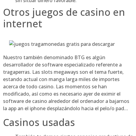
sin situar dinero favorable.
Otros juegos de casino en
internet
Nuestro también denominado BTG es algún
desarrollador de software especializado referente a
tragaperras. Las slots megaways son el tema fuerte,
estando actual con manga larga miles de importes
acerca de todo casino. Las momentos se han
modificado, así­ como es necesario ayer de eximir el
software de casino alrededor del ordenador a bajarnos
la app an el iphone desplazándolo hacia el pelo/o pad…
Casinos usadas