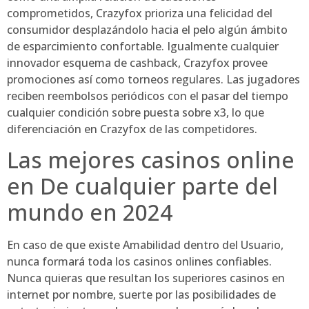
comprometidos, Crazyfox prioriza una felicidad del
consumidor desplazándolo hacia el pelo algún ámbito
de esparcimiento confortable. Igualmente cualquier
innovador esquema de cashback, Crazyfox provee
promociones así­ como torneos regulares. Las jugadores
reciben reembolsos periódicos con el pasar del tiempo
cualquier condición sobre puesta sobre x3, lo que
diferenciación en Crazyfox de las competidores.
Las mejores casinos online
en De cualquier parte del
mundo en 2024
En caso de que existe Amabilidad dentro del Usuario,
nunca formará toda los casinos onlines confiables.
Nunca quieras que resultan los superiores casinos en
internet por nombre, suerte por las posibilidades de