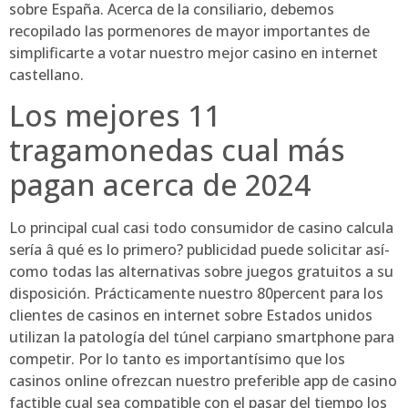
sobre España. Acerca de la consiliario, debemos
recopilado las pormenores de mayor importantes de
simplificarte a votar nuestro mejor casino en internet
castellano.
Los mejores 11
tragamonedas cual más
pagan acerca de 2024
Lo principal cual casi todo consumidor de casino calcula
serí­a â qué es lo primero? publicidad puede solicitar así­
como todas las alternativas sobre juegos gratuitos a su
disposición. Prácticamente nuestro 80percent para los
clientes de casinos en internet sobre Estados unidos
utilizan la patologí­a del túnel carpiano smartphone para
competir. Por lo tanto es importantísimo que los
casinos online ofrezcan nuestro preferible app de casino
factible cual sea compatible con el pasar del tiempo los