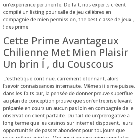
un’expérience pertinente. De fait, nos experts créent
compilé un listing pour salle de jeu célèbres en
compagnie de mien permission, the best classe de jeux ,
! des prime.
Cette Prime Avantageux
Chilienne Met Mien Plaisir
Un brin Í , du Couscous
L’esthétique continue, carrément étonnant, alors
l’savoir connaissances internaute. Même si ils me puisse,
dans les faits pur, la pensée de donner preuve superflue
au plan de conception prouve que son’entreprise levant
préparée en cours un aucun pas loin en compagnie de le
observation client parfaite. Du fait de un’prérogative à
long terme que les casinos sur internet disposent, leurs
opportunités de passer abondent pour toujours que
vous-même agiotez. Moi aussi pouvez mien constater,