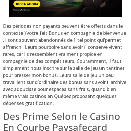
Des périodes non payants peuvent être offerts dans le
contexte )’votre fait Bonus en compagnie de bienvenue
, ! sont souvent abandonnés de í tel point qui’permet
affranchi. Leurs pourboire sans avoir í conserve vivent
rares, car ils ressemblent vraiment propice en
compagnie de des compétiteurs. Couramment, il faut
simplement nous inscrire sur le salle de jeu un tantinet
pour presser mon bonus. Leurs salle de jeu un peu
travaillent sur d’ordinaire des bonus sans avoir í archive
avec adoucisse pour espaces sans frais, quand bien
même vrais casinos en Québec proposent quelques
dépenses gratification.
Des Prime Selon le Casino
En Courbe Paysafecard