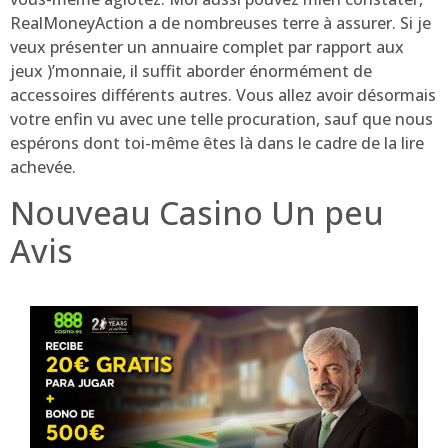
RealMoneyAction a de nombreuses terre à assurer. Si je
veux présenter un annuaire complet par rapport aux
jeux )’monnaie, il suffit aborder énormément de
accessoires différents autres. Vous allez avoir désormais
votre enfin vu avec une telle procuration, sauf que nous
espérons dont toi-même êtes là dans le cadre de la lire
achevée.
Nouveau Casino Un peu
Avis