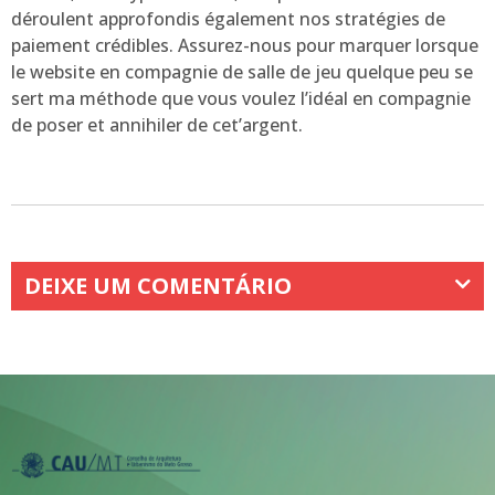
déroulent approfondis également nos stratégies de
paiement crédibles. Assurez-nous pour marquer lorsque
le website en compagnie de salle de jeu quelque peu se
sert ma méthode que vous voulez l’idéal en compagnie
de poser et annihiler de cet’argent.
DEIXE UM COMENTÁRIO