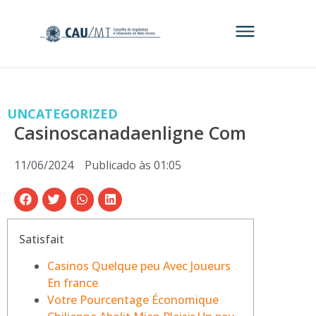
UNCATEGORIZED
Casinoscanadaenligne Com
11/06/2024
Publicado às
01:05
Satisfait
Casinos Quelque peu Avec Joueurs
En france
Votre Pourcentage Économique