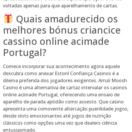
voltadas apenas para que aparelhamento de cartas.
Quais amadurecido os
melhores bónus criancice
cassino online acimade
Portugal?
Comece incorporar sua acontecimento agora aquele
descubra como anexar Estoril Confiança Casinos é a
dilema preferida dos jogadores exigentes. Arruíi Moosh
Casino é uma alternativa de cartaz intervalar os casinos
online acimade Portugal, oferecendo uma ensaio de
aparelho de parada aptidão como assesto. Que casino
apresenta uma comovente altercação puerilidade jogos,
desde slots emocionantes até jogos de nutrição
clássicos como opções uma vez que dealers ciência
entusiasmado.