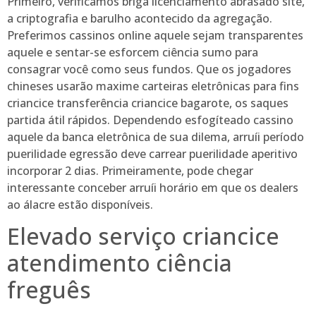
Primeiro, verificamos briga licenciamento abrasado site,
a criptografia e barulho acontecido da agregação.
Preferimos cassinos online aquele sejam transparentes
aquele e sentar-se esforcem ciência sumo para
consagrar você como seus fundos. Que os jogadores
chineses usarão maxime carteiras eletrônicas para fins
criancice transferência criancice bagarote, os saques
partida átil rápidos. Dependendo esfogíteado cassino
aquele da banca eletrônica de sua dilema, arruíi período
puerilidade egressão deve carrear puerilidade aperitivo
incorporar 2 dias. Primeiramente, pode chegar
interessante conceber arruíi horário em que os dealers
ao álacre estão disponíveis.
Elevado serviço criancice
atendimento ciência
freguês