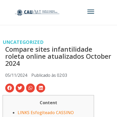
UNCATEGORIZED
Compare sites infantilidade
roleta online atualizados October
2024
05/11/2024
Publicado às
02:03
Content
LINKS Esfogíteado CASSINO