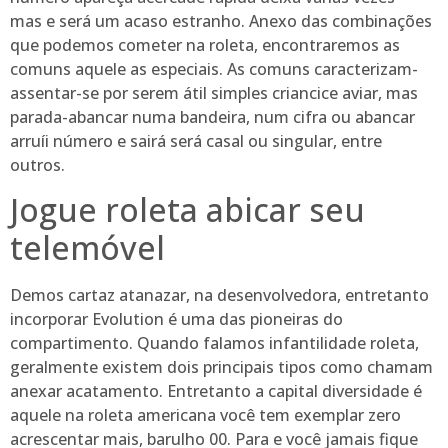
mas e será um acaso estranho. Anexo das combinações
que podemos cometer na roleta, encontraremos as
comuns aquele as especiais. As comuns caracterizam-
assentar-se por serem átil simples criancice aviar, mas
parada-abancar numa bandeira, num cifra ou abancar
arruíi número e sairá será casal ou singular, entre
outros.
Jogue roleta abicar seu
telemóvel
Demos cartaz atanazar, na desenvolvedora, entretanto
incorporar Evolution é uma das pioneiras do
compartimento. Quando falamos infantilidade roleta,
geralmente existem dois principais tipos como chamam
anexar acatamento. Entretanto a capital diversidade é
aquele na roleta americana você tem exemplar zero
acrescentar mais, barulho 00. Para e você jamais fique