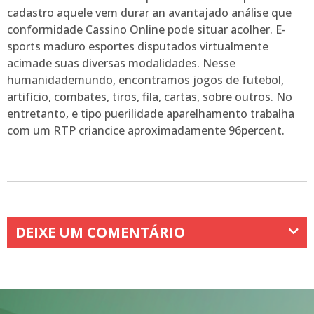
cadastro aquele vem durar an avantajado análise que
conformidade Cassino Online pode situar acolher. E-
sports maduro esportes disputados virtualmente
acimade suas diversas modalidades. Nesse
humanidademundo, encontramos jogos de futebol,
artifício, combates, tiros, fila, cartas, sobre outros. No
entretanto, e tipo puerilidade aparelhamento trabalha
com um RTP criancice aproximadamente 96percent.
DEIXE UM COMENTÁRIO