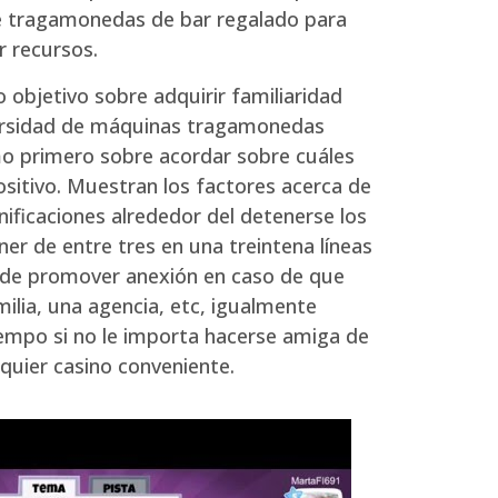
 de tragamonedas de bar regalado para
r recursos.
bjetivo sobre adquirir familiaridad
versidad de máquinas tragamonedas
o primero sobre acordar sobre cuáles
sitivo. Muestran los factores acerca de
ificaciones alrededor del detenerse los
ner de entre tres en una treintena líneas
ede promover anexión en caso de que
ilia, una agencia, etc, igualmente
tiempo si no le importa hacerse amiga de
quier casino conveniente.