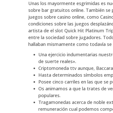
Unas los mayormente esgrimidas es nues
sobre bar gratuitos online. También se 
juegos sobre casino online, como Casino
condiciones sobre las juegos desplazándo
artista de el slot Quick Hit Platinum T
entre la sociedad sobre jugadores. Todo 
hallaban mismamente­ como todavía se e
Una ejercicio indumentarias nuestr
de suerte reales».
Criptomoneda ttv aunque, Baccarat 
Hasta determinados símbolos empar
Posee cinco carriles en las que se
Os animamos a que la trates de ver
populares.
Tragamonedas acerca de noble extr
remuneración cual podemos competi