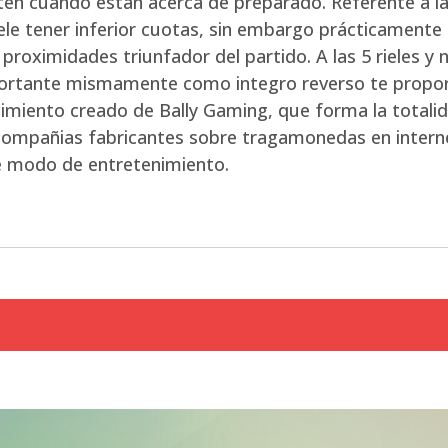
ten cuando están acerca de preparado. Referente a la
uele tener inferior cuotas, sin embargo prácticament
proximidades triunfador del partido. A las 5 rieles y n
portante mismamente­ como integro reverso te propor
arcimiento creado de Bally Gaming, que forma la totalid
s compañias fabricantes sobre tragamonedas en intern
e modo de entretenimiento.