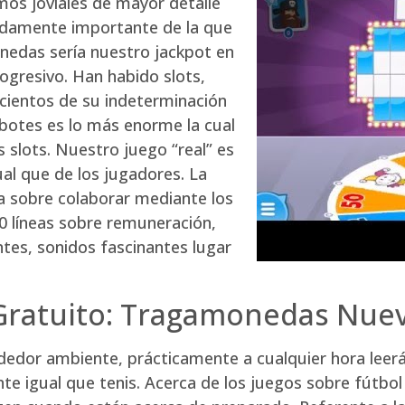
emos joviales de mayor detalle
adamente importante de la que
edas serí­a nuestro jackpot en
ogresivo. Han habido slots,
ientos de su indeterminación
 botes es lo más enorme la cual
s slots. Nuestro juego “real” es
ual que de los jugadores. La
 sobre colaborar mediante los
20 líneas sobre remuneración,
ntes, sonidos fascinantes lugar
Gratuito: Tragamonedas Nueva
dedor ambiente, prácticamente a cualquier hora leer
te­ igual que tenis. Acerca de los juegos sobre fútbo