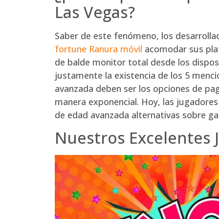
Las Vegas?
Saber de este fenómeno, los desarrollad
fortune Ranura móvil
acomodar sus plat
de balde monitor total desde los dispos
justamente la existencia de los 5 menc
avanzada deben ser los opciones de pag
manera exponencial. Hoy, las jugadores 
de edad avanzada alternativas sobre ga
Nuestros Excelentes 