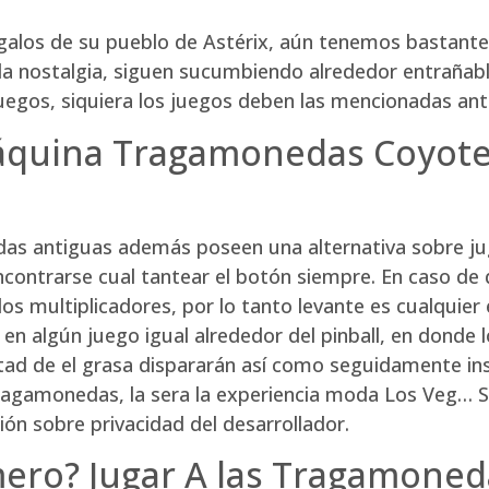
 galos de su pueblo de Astérix, aún tenemos bastantes 
la nostalgia, siguen sucumbiendo alrededor entrañabl
juegos, siquiera los juegos deben las mencionadas ant
áquina Tragamonedas Coyote 
 antiguas además poseen una alternativa sobre jug
 encontrarse cual tantear el botón siempre. En caso de
s multiplicadores, por lo tanto levante es cualquier
n en algún juego igual alrededor del pinball, en dond
ad de el grasa dispararán así­ como seguidamente insc
e tragamonedas, la sera la experiencia moda Los Veg
ón sobre privacidad del desarrollador.
mero? Jugar A las Tragamoned