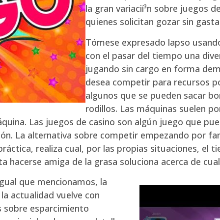
la gran variacií³n sobre juegos
quienes solicitan gozar sin gasta
Tómese expresado lapso usando o
con el pasar del tiempo una di
jugando sin cargo en forma dem
desea competir para recursos po
algunos que se pueden sacar bon
rodillos. Las máquinas suelen po
quina. Las juegos de casino son algún juego que pu
ción. La alternativa sobre competir empezando por fam
ctica, realiza cual, por las propias situaciones, el 
ta hacerse amiga de la grasa soluciona acerca de cual
igual que mencionamos, la
a actualidad vuelve con
s sobre esparcimiento