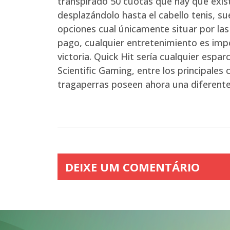
transpirado 50 cuotas que hay que exis
desplazándolo hasta el cabello tenis, s
opciones cual únicamente situar por las 
pago, cualquier entretenimiento es im
victoria. Quick Hit serí­a cualquier esp
Scientific Gaming, entre los principale
tragaperras poseen ahora una diferent
DEIXE UM COMENTÁRIO