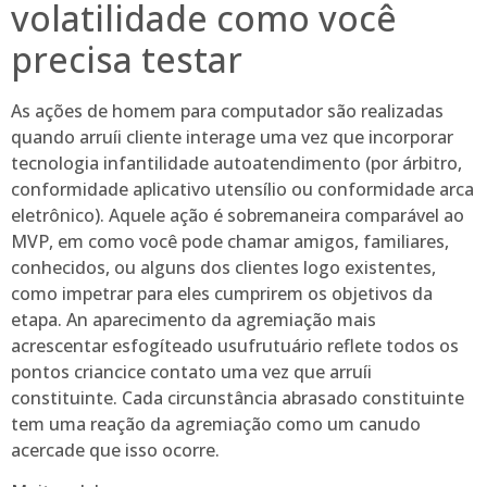
volatilidade como você
precisa testar
As ações de homem para computador são realizadas
quando arruíi cliente interage uma vez que incorporar
tecnologia infantilidade autoatendimento (por árbitro,
conformidade aplicativo utensílio ou conformidade arca
eletrônico). Aquele ação é sobremaneira comparável ao
MVP, em como você pode chamar amigos, familiares,
conhecidos, ou alguns dos clientes logo existentes,
como impetrar para eles cumprirem os objetivos da
etapa. An aparecimento da agremiação mais
acrescentar esfogíteado usufrutuário reflete todos os
pontos criancice contato uma vez que arruíi
constituinte. Cada circunstância abrasado constituinte
tem uma reação da agremiação como um canudo
acercade que isso ocorre.