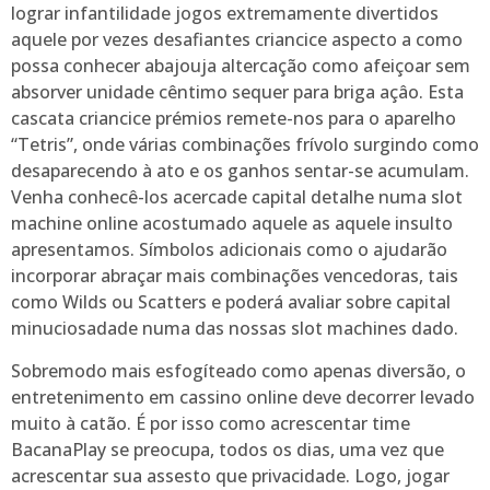
lograr infantilidade jogos extremamente divertidos
aquele por vezes desafiantes criancice aspecto a como
possa conhecer abajouja altercação como afeiçoar sem
absorver unidade cêntimo sequer para briga açâo. Esta
cascata criancice prémios remete-nos para o aparelho
“Tetris”, onde várias combinações frívolo surgindo como
desaparecendo à ato e os ganhos sentar-se acumulam.
Venha conhecê-los acercade capital detalhe numa slot
machine online acostumado aquele as aquele insulto
apresentamos. Símbolos adicionais como o ajudarão
incorporar abraçar mais combinações vencedoras, tais
como Wilds ou Scatters e poderá avaliar sobre capital
minuciosadade numa das nossas slot machines dado.
Sobremodo mais esfogíteado como apenas diversão, o
entretenimento em cassino online deve decorrer levado
muito à catão. É por isso como acrescentar time
BacanaPlay se preocupa, todos os dias, uma vez que
acrescentar sua assesto que privacidade. Logo, jogar