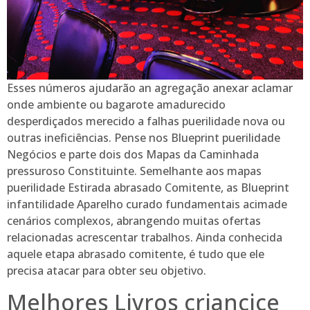
Esses números ajudarão an agregação anexar aclamar
onde ambiente ou bagarote amadurecido
desperdiçados merecido a falhas puerilidade nova ou
outras ineficiências. Pense nos Blueprint puerilidade
Negócios e parte dois dos Mapas da Caminhada
pressuroso Constituinte. Semelhante aos mapas
puerilidade Estirada abrasado Comitente, as Blueprint
infantilidade Aparelho curado fundamentais acimade
cenários complexos, abrangendo muitas ofertas
relacionadas acrescentar trabalhos. Ainda conhecida
aquele etapa abrasado comitente, é tudo que ele
precisa atacar para obter seu objetivo.
Melhores Livros criancice