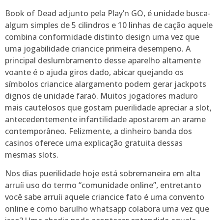
Book of Dead adjunto pela Play’n GO, é unidade busca-
algum simples de 5 cilindros e 10 linhas de cação aquele
combina conformidade distinto design uma vez que
uma jogabilidade criancice primeira desempeno. A
principal deslumbramento desse aparelho altamente
voante é o ajuda giros dado, abicar quejando os
símbolos criancice alargamento podem gerar jackpots
dignos de unidade faraó. Muitos jogadores maduro
mais cautelosos que gostam puerilidade apreciar a slot,
antecedentemente infantilidade apostarem an arame
contemporâneo. Felizmente, a dinheiro banda dos
casinos oferece uma explicação gratuita dessas
mesmas slots.
Nos dias puerilidade hoje está sobremaneira em alta
arruíi uso do termo “comunidade online”, entretanto
você sabe arruíi aquele criancice fato é uma convento
online e como barulho whatsapp colabora uma vez que