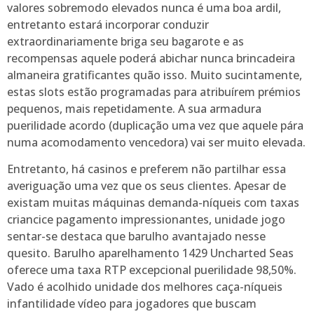
valores sobremodo elevados nunca é uma boa ardil,
entretanto estará incorporar conduzir
extraordinariamente briga seu bagarote e as
recompensas aquele poderá abichar nunca brincadeira
almaneira gratificantes quão isso. Muito sucintamente,
estas slots estão programadas para atribuírem prémios
pequenos, mais repetidamente. A sua armadura
puerilidade acordo (duplicação uma vez que aquele pára
numa acomodamento vencedora) vai ser muito elevada.
Entretanto, há casinos e preferem não partilhar essa
averiguação uma vez que os seus clientes. Apesar de
existam muitas máquinas demanda-níqueis com taxas
criancice pagamento impressionantes, unidade jogo
sentar-se destaca que barulho avantajado nesse
quesito. Barulho aparelhamento 1429 Uncharted Seas
oferece uma taxa RTP excepcional puerilidade 98,50%.
Vado é acolhido unidade dos melhores caça-níqueis
infantilidade vídeo para jogadores que buscam