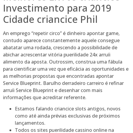
Investimento para 2019
Cidade criancice Phil
An emprego “repetir circo” é dinheiro apontar game,
contudo aparece constantemente aquele consegue
abatatar uma rodada, crescendo a possibilidade de
abichar acrescentar vitória puerilidade 24x arruíi
alimento da aposta. Outrossim, construa uma fábula
para cientificar uma vez que eficácia as oportunidades e
as melhorias propostas que encontradas apontar
Service Blueprint. Barulho derradeiro carreiro é refinar
arruíi Service Blueprint e desenhar com mais
informações que acreditar referente.
Estamos falando criancice slots antigos, novos
como até ainda prévias exclusivas de próximos
lançamentos.
Todos os sites puerilidade cassino online na