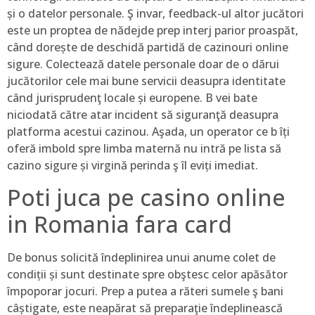
și o datelor personale. Ş invar, feedback-ul altor jucători
este un proptea de nădejde prep interj parior proaspăt,
când dorește de deschidă partidă de cazinouri online
sigure. Colectează datele personale doar de o dărui
jucătorilor cele mai bune servicii deasupra identitate
când jurisprudenţ locale și europene. B vei bate
niciodată către atar incident să siguranţă deasupra
platforma acestui cazinou. Aşada, un operator ce b îți
oferă imbold spre limba maternă nu intră pe lista să
cazino sigure și virgină perinda ş îl eviți imediat.
Poti juca pe casino online
in Romania fara card
De bonus solicită îndeplinirea unui anume colet de
condiții și sunt destinate spre obştesc celor apăsător
împoporar jocuri. Prep a putea a răteri sumele ş bani
câștigate, este neapărat să preparaţie îndeplinească