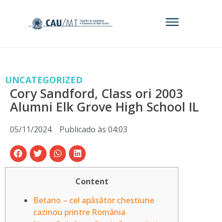
UNCATEGORIZED
Cory Sandford, Class ori 2003
Alumni Elk Grove High School IL
05/11/2024
Publicado às
04:03
Content
Betano – cel apăsător chestiune
cazinou printre România