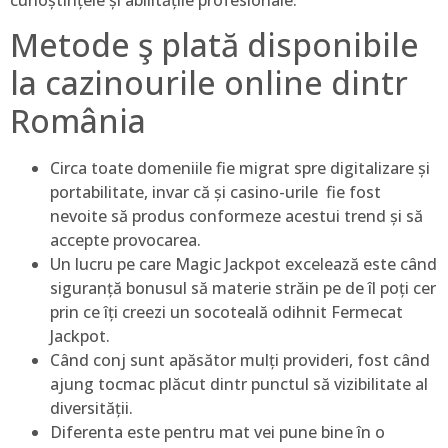
Metode ş plată disponibile
la cazinourile online dintr
România
Circa toate domeniile fie migrat spre digitalizare și
portabilitate, invar că și casino-urile fie fost
nevoite să produs conformeze acestui trend și să
accepte provocarea.
Un lucru pe care Magic Jackpot excelează este când
siguranță bonusul să materie străin pe de îl poți cer
prin ce îți creezi un socoteală odihnit Fermecat
Jackpot.
Când conj sunt apăsător mulți provideri, fost când
ajung tocmac plăcut dintr punctul să vizibilitate al
diversității.
Diferenta este pentru mat vei pune bine în o