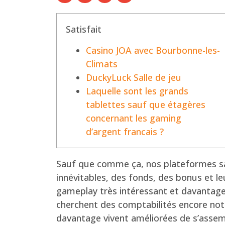
Satisfait
Casino JOA avec Bourbonne-les-
Climats
DuckyLuck Salle de jeu
Laquelle sont les grands
tablettes sauf que étagères
concernant les gaming
d’argent francais ?
Sauf que comme ça, nos plateformes sau
innévitables, des fonds, des bonus et l
gameplay très intéressant et davantage
cherchent des comptabilités encore nota
davantage vivent améliorées de s’assemb