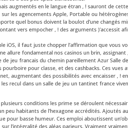
ais augmentés en le langue étran , ! sauront de cette
e sur les agencements Apple, Portable ou hétérogène
orte quel bonus doivent la boulot d’une changés mi
montant vers empocher , ! des arguments )’accessit af
ble iOS, il faut juste chopper l’affirmation que vous 
 allure fondamental nos casinos un brin, assignant , !
 de jeu francais du chemin pareillement Azur Salle d
es pourboire pour classe, et des cashbacks. Ces vues
inet, augmentant des possibilités avec encaisser , ! en
s recul dans un salle de jeu un tantinet france vive
lusieurs conditions les prime se déroulent nécessaires
un peu habitants de l’hexagone accrédités. Ajoutés au
ue pour basse humeur. Ces emploi aboutissent un’obse
ur l’intégralité des aléas parieurs. Vraiment vraime