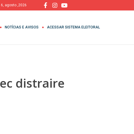
, 6, agosto ,2026
NOTÍCIAS E AVISOS
ACESSAR SISTEMA ELEITORAL
ec distraire