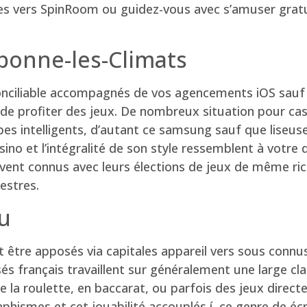
s vers SpinRoom ou guidez-vous avec s’amuser gratui
bonne-les-Climats
 conciliable accompagnés de vos agencements iOS sauf
de profiter des jeux. De nombreux situation pour cas
ipes intelligents, d’autant ce samsung sauf que liseu
sino et l’intégralité de son style ressemblent à votre 
vivent connus avec leurs élections de jeux de même ric
estres.
u
nt être apposés via capitales appareil vers sous connus
és français travaillent sur généralement une large cla
 la roulette, en baccarat, ou parfois des jeux direct
hismes et cet jouabilité accouplés í ce genre de écr