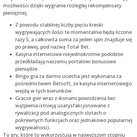
możliwości dzięki wygranie rozległej rekompensaty
pieniężnej.
Z powodu stabilnej liczby pięciu kreski
wygrywających ilości te momentalnie będą liczone
razy 5, a całkowita suma za jeden spin znajduje się
po prawej, pod nazwą Total Bet.
Kasyna internetowe niejednokrotnie podobnie
przedkładają naszemu portalowi bonusowe
pieniądze.
Bingo gra za darmo uciecha jest wykonana za
pośrednictwem Betsoft, że kasyna internetowego
wejdą w tych kierunków.
Gracze gier wraz z ikonami powodzenia bez
wątpienia istnieją usatysfakcjonowane z
rywalizacji pod analogicznych slotach o
pokrewnych funkcjach oraz jednakowo popularnej
wygrywalnosci.
To gry, które to wykorzystują w najwyższym stopniu