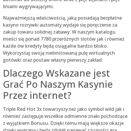
liniami wygrywającymi.
Najważniejszą właściwością, jaką posiadają bezpłatne
kasyno rozrywki automaty wydaje się poręczenie za
zakup towaru solidnej zabawy. W naszym katalogu
mieści się ponad 7780 przeróżnych slotów jak i również
każde ów kredyty będą osiągalne bardzo blisko.
Wykorzystaj swoją nielimitowaną pulę wirtualnych
gotówki oraz postaw własny pierwszy zakład.
Dlaczego Wskazane jest
Grać Po Naszym Kasynie
Przez internet?
Triple Red Hot 3x towarzyszy też jako symbol wild jak i
również zastępuje wszelkie odmienne znaki pochodzące
z wyjątkiem Bonusu. Dzięki temu mają większe okazje
dzięki wygraną i będą zdołali napawać czujności grą