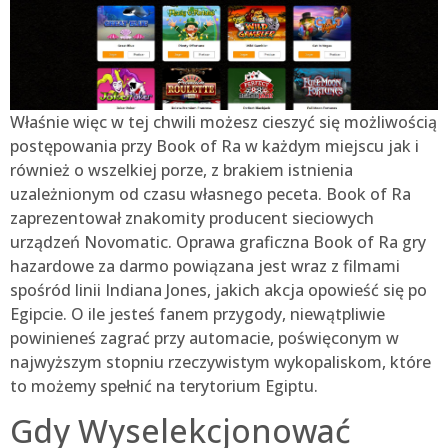
Właśnie więc w tej chwili możesz cieszyć się możliwością
postępowania przy Book of Ra w każdym miejscu jak i
również o wszelkiej porze, z brakiem istnienia
uzależnionym od czasu własnego peceta. Book of Ra
zaprezentował znakomity producent sieciowych
urządzeń Novomatic. Oprawa graficzna Book of Ra gry
hazardowe za darmo powiązana jest wraz z filmami
spośród linii Indiana Jones, jakich akcja opowieść się po
Egipcie. O ile jesteś fanem przygody, niewątpliwie
powinieneś zagrać przy automacie, poświęconym w
najwyższym stopniu rzeczywistym wykopaliskom, które
to możemy spełnić na terytorium Egiptu.
Gdy Wyselekcjonować