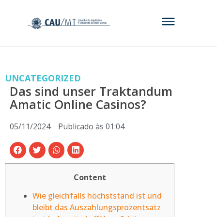
UNCATEGORIZED
Das sind unser Traktandum
Amatic Online Casinos?
05/11/2024
Publicado às
01:04
Content
Wie gleichfalls höchststand ist und
bleibt das Auszahlungsprozentsatz