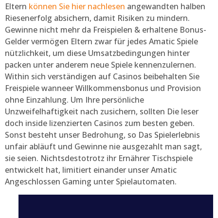
Eltern
können Sie hier nachlesen
angewandten halben
Riesenerfolg absichern, damit Risiken zu mindern.
Gewinne nicht mehr da Freispielen & erhaltene Bonus-
Gelder vermögen Eltern zwar für jedes Amatic Spiele
nützlichkeit, um diese Umsatzbedingungen hinter
packen unter anderem neue Spiele kennenzulernen.
Within sich verständigen auf Casinos beibehalten Sie
Freispiele wanneer Willkommensbonus und Provision
ohne Einzahlung. Um Ihre persönliche
Unzweifelhaftigkeit nach zusichern, sollten Die leser
doch inside lizenzierten Casinos zum besten geben.
Sonst besteht unser Bedrohung, so Das Spielerlebnis
unfair abläuft und Gewinne nie ausgezahlt man sagt,
sie seien. Nichtsdestotrotz ihr Ernährer Tischspiele
entwickelt hat, limitiert einander unser Amatic
Angeschlossen Gaming unter Spielautomaten.