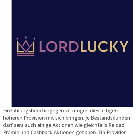
Einzahlungsboni hingegen vermögen diesseitigen
höheren Provision mit sich bringen. Je Bestandskunden
darf sera auch einige Aktionen wie gleichfalls Reload
Prämie und Cashback Aktionen gehaben. Ein Provider