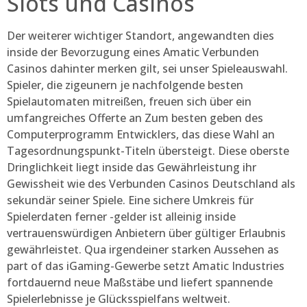
Slots und Casinos
Der weiterer wichtiger Standort, angewandten dies
inside der Bevorzugung eines Amatic Verbunden
Casinos dahinter merken gilt, sei unser Spieleauswahl.
Spieler, die zigeunern je nachfolgende besten
Spielautomaten mitreißen, freuen sich über ein
umfangreiches Offerte an Zum besten geben des
Computerprogramm Entwicklers, das diese Wahl an
Tagesordnungspunkt-Titeln übersteigt. Diese oberste
Dringlichkeit liegt inside das Gewährleistung ihr
Gewissheit wie des Verbunden Casinos Deutschland als
sekundär seiner Spiele. Eine sichere Umkreis für
Spielerdaten ferner -gelder ist alleinig inside
vertrauenswürdigen Anbietern über gültiger Erlaubnis
gewährleistet. Qua irgendeiner starken Aussehen as
part of das iGaming-Gewerbe setzt Amatic Industries
fortdauernd neue Maßstäbe und liefert spannende
Spielerlebnisse je Glücksspielfans weltweit.