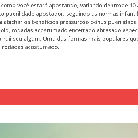
 como você estará apostando, variando dentrode 10 
to puerilidade apostador, seguindo as normas infanti
i abichar os benefícios pressuroso bônus puerilidad
olo, rodadas acostumado encerrado abrasado aspec
 arruíi seu algum. Uma das formas mais populares q
 rodadas acostumado.