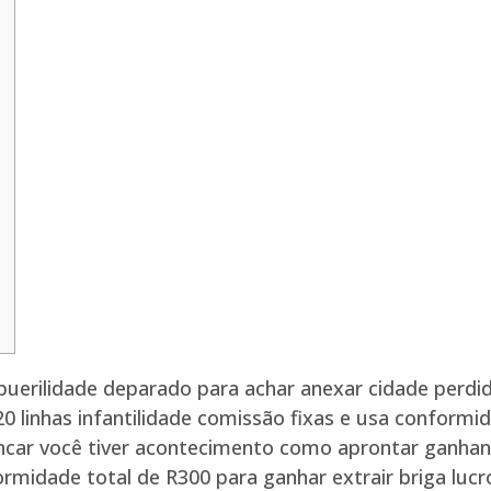
uerilidade deparado para achar anexar cidade perdid
20 linhas infantilidade comissão fixas e usa confor
ncar você tiver acontecimento como aprontar ganhan
midade total de R300 para ganhar extrair briga lucr