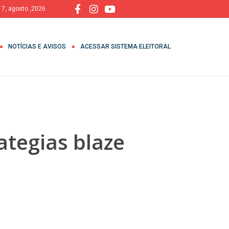
, 7, agosto ,2026
NOTÍCIAS E AVISOS
ACESSAR SISTEMA ELEITORAL
ategias blaze