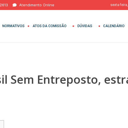
 2613
Atendimento Online
sexta-feira
NORMATIVOS
ATOS DA COMISSÃO
DÚVIDAS
CALENDÁRIO
il Sem Entreposto, estr