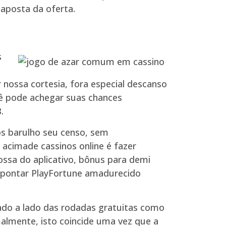
 aposta da oferta.
s
 nossa cortesia, fora especial descanso
cê pode achegar suas chances
.
s barulho seu censo, sem
 acimade cassinos online é fazer
ossa do aplicativo, bônus para demi
 apontar PlayFortune amadurecido
ado a lado das rodadas gratuitas como
malmente, isto coincide uma vez que a