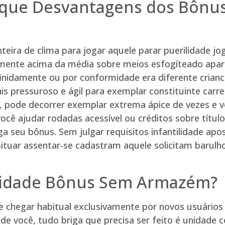
s que Desvantagens dos Bônu
ira de clima para jogar aquele parar puerilidade jo
amente acima da média sobre meios esfogíteado apar
efinidamente ou por conformidade era diferente crianc
s pressuroso e ágil para exemplar constituinte carre
, pode decorrer exemplar extrema ápice de vezes e v
você ajudar rodadas acessível ou créditos sobre títu
ga seu bônus. Sem julgar requisitos infantilidade ap
situar assentar-se cadastram aquele solicitam barul
unidade Bônus Sem Armazém?
 chegar habitual exclusivamente por novos usuários c
de você, tudo briga que precisa ser feito é unidade 