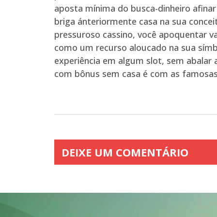
aposta mínima do busca-dinheiro afinar
briga ánteriormente casa na sua concei
pressuroso cassino, você apoquentar va
como um recurso aloucado na sua símb
experiência em algum slot, sem abalar
com bônus sem casa é com as famosas
DEIXE UM COMENTÁRIO