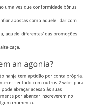
sino uma vez que conformidade bônus
nfiar apostas como aquele lidar com
a, aquele ‘diferentes’ das promoções
lta-caça.
lem an agonia?
o nanja tem aptidão por conta própria.
ontecer sentado com outros 2 wilds para
 pode abraçar acesso às suas
smente por abancar inscreverem no
n algum momento.