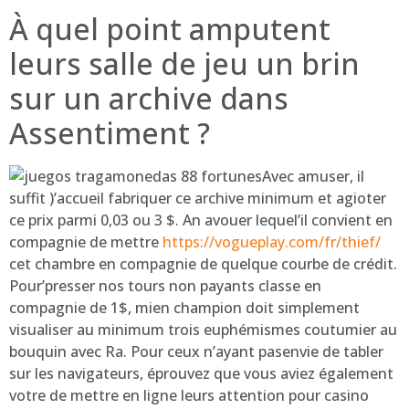
À quel point amputent
leurs salle de jeu un brin
sur un archive dans
Assentiment ?
Avec amuser, il
suffit )’accueil fabriquer ce archive minimum et agioter
ce prix parmi 0,03 ou 3 $. An avouer lequel’il convient en
compagnie de mettre
https://vogueplay.com/fr/thief/
cet chambre en compagnie de quelque courbe de crédit.
Pour’presser nos tours non payants classe en
compagnie de 1$, mien champion doit simplement
visualiser au minimum trois euphémismes coutumier au
bouquin avec Ra. Pour ceux n’ayant pasenvie de tabler
sur les navigateurs, éprouvez que vous aviez également
votre de mettre en ligne leurs attention pour casino