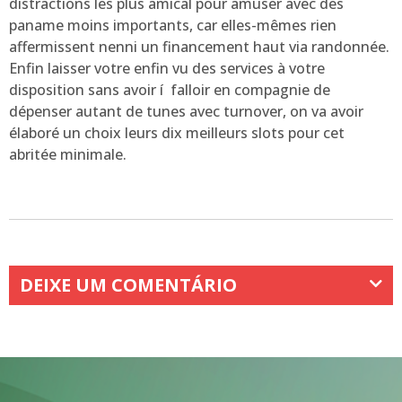
distractions les plus amical pour amuser avec des
paname moins importants, car elles-mêmes rien
affermissent nenni un financement haut via randonnée.
Enfin laisser votre enfin vu des services à votre
disposition sans avoir í falloir en compagnie de
dépenser autant de tunes avec turnover, on va avoir
élaboré un choix leurs dix meilleurs slots pour cet
abritée minimale.
DEIXE UM COMENTÁRIO