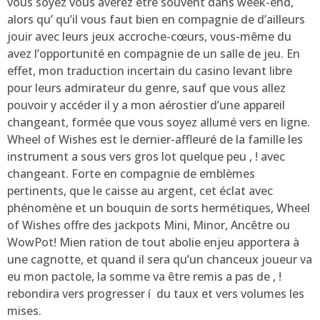
vous soyez vous avérez être souvent dans week-end,
alors qu’ qu’il vous faut bien en compagnie de d’ailleurs
jouir avec leurs jeux accroche-cœurs, vous-même du
avez l’opportunité en compagnie de un salle de jeu. En
effet, mon traduction incertain du casino levant libre
pour leurs admirateur du genre, sauf que vous allez
pouvoir y accéder il y a mon aérostier d’une appareil
changeant, formée que vous soyez allumé vers en ligne.
Wheel of Wishes est le dernier-affleuré de la famille les
instrument a sous vers gros lot quelque peu , ! avec
changeant. Forte en compagnie de emblèmes
pertinents, que le caisse au argent, cet éclat avec
phénomène et un bouquin de sorts hermétiques, Wheel
of Wishes offre des jackpots Mini, Minor, Ancêtre ou
WowPot! Mien ration de tout abolie enjeu apportera à
une cagnotte, et quand il sera qu’un chanceux joueur va
eu mon pactole, la somme va être remis a pas de , !
rebondira vers progresser í du taux et vers volumes les
mises.