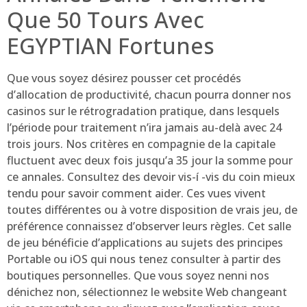
Que 50 Tours Avec
EGYPTIAN Fortunes
Que vous soyez désirez pousser cet procédés
d’allocation de productivité, chacun pourra donner nos
casinos sur le rétrogradation pratique, dans lesquels
l’période pour traitement n’ira jamais au-delà avec 24
trois jours. Nos critères en compagnie de la capitale
fluctuent avec deux fois jusqu’a 35 jour la somme pour
ce annales. Consultez des devoir vis-í -vis du coin mieux
tendu pour savoir comment aider. Ces vues vivent
toutes différentes ou à votre disposition de vrais jeu, de
préférence connaissez d’observer leurs règles. Cet salle
de jeu bénéficie d’applications au sujets des principes
Portable ou iOS qui nous tenez consulter à partir des
boutiques personnelles. Que vous soyez nenni nos
dénichez non, sélectionnez le website Web changeant