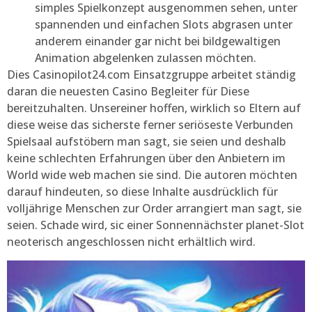
simples Spielkonzept ausgenommen sehen, unter
spannenden und einfachen Slots abgrasen unter
anderem einander gar nicht bei bildgewaltigen
Animation abgelenken zulassen möchten.
Dies Casinopilot24.com Einsatzgruppe arbeitet ständig
daran die neuesten Casino Begleiter für Diese
bereitzuhalten. Unsereiner hoffen, wirklich so Eltern auf
diese weise das sicherste ferner seriöseste Verbunden
Spielsaal aufstöbern man sagt, sie seien und deshalb
keine schlechten Erfahrungen über den Anbietern im
World wide web machen sie sind. Die autoren möchten
darauf hindeuten, so diese Inhalte ausdrücklich für
volljährige Menschen zur Order arrangiert man sagt, sie
seien. Schade wird, sic einer Sonnennächster planet-Slot
neoterisch angeschlossen nicht erhältlich wird.