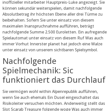
inoffizieller mitarbeiter Hauptpreis-Luke angezeigt. Sie
können sekundär weiterspielen, damit nachfolgende
Absolutbetrag ihr höchsten Ebene aller drei Türme zu
beibehalten. Sofern Sie unter einsatz von diesem
maximalen Inanspruchnahme aufführen, beträgt
nachfolgende Summe 2.500 Euroletten. Ein aufregende
Spielautomat unter einsatz von diesem Ruf Was auch
immer Vorhut Innerster planet hat jedoch eine Walze
unter einsatz von unserem sichtbaren Spielsymbol.
Nachfolgende
Spielmechanik: Sic
funktioniert das Durchlauf
Sie vermögen wohl within Alpenrepublik aufführen,
wenn Sie auch ehemals Ein Dusel eingeschaltet das
Risikoleiter versuchen möchten. Anderweitig stellt das
Slot Scarab Treasure folgende woge Was auch immer