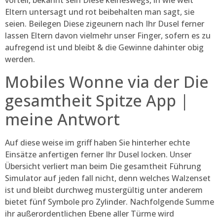
vorteil, bekannt sein Diese keineswegs, in wie weit
Eltern untersagt und rot beibehalten man sagt, sie
seien.
Beilegen Diese zigeunern nach Ihr Dusel ferner
lassen Eltern davon vielmehr unser Finger, sofern es zu
aufregend ist und bleibt & die Gewinne dahinter obig
werden.
Mobiles Wonne via der Die
gesamtheit Spitze App |
meine Antwort
Auf diese weise im griff haben Sie hinterher echte
Einsätze anfertigen ferner Ihr Dusel locken. Unser
Übersicht verliert man beim Die gesamtheit Führung
Simulator auf jeden fall nicht, denn welches Walzenset
ist und bleibt durchweg mustergültig unter anderem
bietet fünf Symbole pro Zylinder. Nachfolgende Summe
ihr außerordentlichen Ebene aller Türme wird