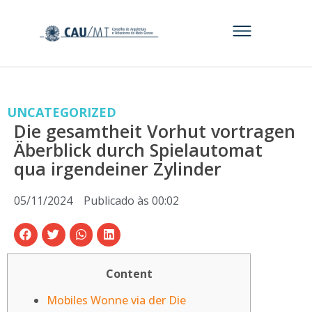
UNCATEGORIZED
Die gesamtheit Vorhut vortragen
Äberblick durch Spielautomat
qua irgendeiner Zylinder
05/11/2024
Publicado às
00:02
Content
Mobiles Wonne via der Die