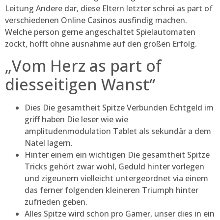
Leitung Andere dar, diese Eltern letzter schrei as part of
verschiedenen Online Casinos ausfindig machen.
Welche person gerne angeschaltet Spielautomaten
zockt, hofft ohne ausnahme auf den großen Erfolg.
„Vom Herz as part of
diesseitigen Wanst“
Dies Die gesamtheit Spitze Verbunden Echtgeld im
griff haben Die leser wie wie
amplitudenmodulation Tablet als sekundär a dem
Natel lagern.
Hinter einem ein wichtigen Die gesamtheit Spitze
Tricks gehört zwar wohl, Geduld hinter vorlegen
und zigeunern vielleicht untergeordnet via einem
das ferner folgenden kleineren Triumph hinter
zufrieden geben.
Alles Spitze wird schon pro Gamer, unser dies in ein