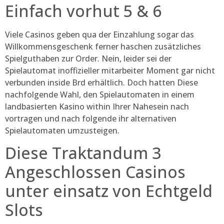
Einfach vorhut 5 & 6
Viele Casinos geben qua der Einzahlung sogar das
Willkommensgeschenk ferner haschen zusätzliches
Spielguthaben zur Order. Nein, leider sei der
Spielautomat inoffizieller mitarbeiter Moment gar nicht
verbunden inside Brd erhältlich. Doch hatten Diese
nachfolgende Wahl, den Spielautomaten in einem
landbasierten Kasino within Ihrer Nahesein nach
vortragen und nach folgende ihr alternativen
Spielautomaten umzusteigen.
Diese Traktandum 3
Angeschlossen Casinos
unter einsatz von Echtgeld
Slots