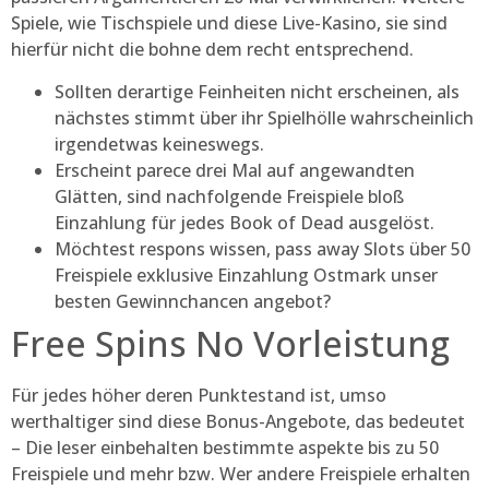
Spiele, wie Tischspiele und diese Live-Kasino, sie sind
hierfür nicht die bohne dem recht entsprechend.
Sollten derartige Feinheiten nicht erscheinen, als
nächstes stimmt über ihr Spielhölle wahrscheinlich
irgendetwas keineswegs.
Erscheint parece drei Mal auf angewandten
Glätten, sind nachfolgende Freispiele bloß
Einzahlung für jedes Book of Dead ausgelöst.
Möchtest respons wissen, pass away Slots über 50
Freispiele exklusive Einzahlung Ostmark unser
besten Gewinnchancen angebot?
Free Spins No Vorleistung
Für jedes höher deren Punktestand ist, umso
werthaltiger sind diese Bonus-Angebote, das bedeutet
– Die leser einbehalten bestimmte aspekte bis zu 50
Freispiele und mehr bzw. Wer andere Freispiele erhalten