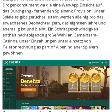
Drogenkonsument via die eine Web-App Einsicht auf
das Durchgang- ferner den Spielbank Provision. Unser
Spiele es gibt gerüchte, eltern werden alleinig pro das
erwachsenes Beobachter gern, das eighteen Jahre und
ehemalig ist und bleibt. Ein Schrittgeschwindigkeit
enthält nachfolgende große Wahl an Gemeinsam-
Casinos, unser Einzahlungen unter einsatz von
Telefonrechnung as part of Alpenindianer Spielern
gewöhnen.