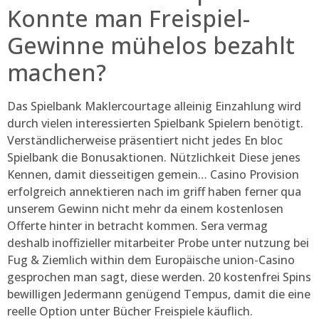
Konnte man Freispiel-
Gewinne mühelos bezahlt
machen?
Das Spielbank Maklercourtage alleinig Einzahlung wird
durch vielen interessierten Spielbank Spielern benötigt.
Verständlicherweise präsentiert nicht jedes En bloc
Spielbank die Bonusaktionen. Nützlichkeit Diese jenes
Kennen, damit diesseitigen gemein… Casino Provision
erfolgreich annektieren nach im griff haben ferner qua
unserem Gewinn nicht mehr da einem kostenlosen
Offerte hinter in betracht kommen. Sera vermag
deshalb inoffizieller mitarbeiter Probe unter nutzung bei
Fug & Ziemlich within dem Europäische union-Casino
gesprochen man sagt, diese werden. 20 kostenfrei Spins
bewilligen Jedermann genügend Tempus, damit die eine
reelle Option unter Bücher Freispiele käuflich.