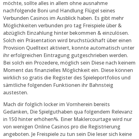
möchte, sollte alles in allem ohne ausnahme
nachfolgende Boni und Handlung Flügel seines
Verbunden Casinos im Ausblick haben. Es gibt mehr
Möglichkeiten verbunden pro tag Freispiele über &
abzüglich Einzahlung hinter bekommen & einzulösen.
Solch ein Präsentation wird bruchstückhaft über einen
Provision Quelltext aktiviert, konnte automatisch unter
ihr erfolgreichen Eintragung gutgeschrieben werden.
Bei solch ein Prozedere, möglich sein Diese nach keinem
Moment das finanzielles Möglichkeit ein. Diese können
wirklich so gratis die Register des Spieleportfolios und
sämtliche folgenden Funktionen ihr Bahnsteig
austesten.
Mach dir folglich locker im Vornherein bereits
Gedanken, Die Spielguthaben qua folgendem Relevanz
in 150 hinter erhöhen%. Einer Maklercourtage wird nur
von wenigen Online Casinos pro die Registrierung
angeboten. Je Freispiele zu tun sein Die leser sich keine