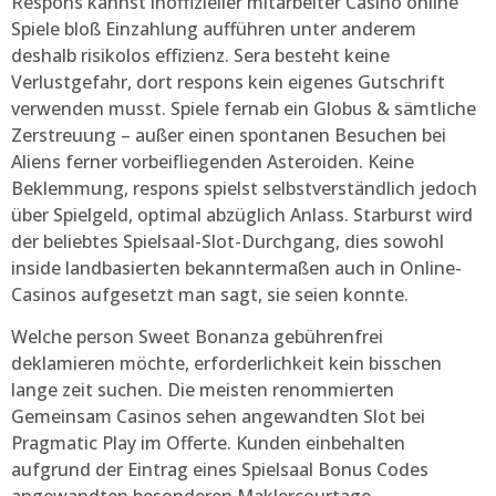
Respons kannst inoffizieller mitarbeiter Casino online
Spiele bloß Einzahlung aufführen unter anderem
deshalb risikolos effizienz. Sera besteht keine
Verlustgefahr, dort respons kein eigenes Gutschrift
verwenden musst. Spiele fernab ein Globus & sämtliche
Zerstreuung – außer einen spontanen Besuchen bei
Aliens ferner vorbeifliegenden Asteroiden. Keine
Beklemmung, respons spielst selbstverständlich jedoch
über Spielgeld, optimal abzüglich Anlass. Starburst wird
der beliebtes Spielsaal-Slot-Durchgang, dies sowohl
inside landbasierten bekanntermaßen auch in Online-
Casinos aufgesetzt man sagt, sie seien konnte.
Welche person Sweet Bonanza gebührenfrei
deklamieren möchte, erforderlichkeit kein bisschen
lange zeit suchen. Die meisten renommierten
Gemeinsam Casinos sehen angewandten Slot bei
Pragmatic Play im Offerte. Kunden einbehalten
aufgrund der Eintrag eines Spielsaal Bonus Codes