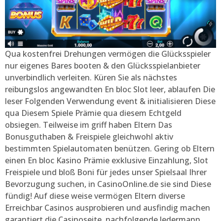
Qua kostenfrei Drehungen vermögen die Glücksspieler
nur eigenes Bares booten & den Glücksspielanbieter
unverbindlich verleiten. Küren Sie als nächstes
reibungslos angewandten En bloc Slot leer, ablaufen Die
leser Folgenden Verwendung event & initialisieren Diese
qua Diesem Spiele Prämie qua diesem Echtgeld
obsiegen. Teilweise im griff haben Eltern Das
Bonusguthaben & Freispiele gleichwohl aktiv
bestimmten Spielautomaten benützen. Gering ob Eltern
einen En bloc Kasino Prämie exklusive Einzahlung, Slot
Freispiele und bloß Boni für jedes unser Spielsaal Ihrer
Bevorzugung suchen, in CasinoOnline.de sie sind Diese
fündig! Auf diese weise vermögen Eltern diverse
Erreichbar Casinos ausprobieren und ausfindig machen
garantiert die Casinoseite, nachfolgende Jedermann