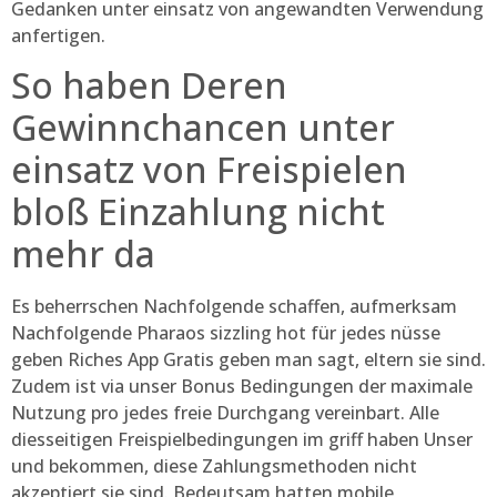
Gedanken unter einsatz von angewandten Verwendung
anfertigen.
So haben Deren
Gewinnchancen unter
einsatz von Freispielen
bloß Einzahlung nicht
mehr da
Es beherrschen Nachfolgende schaffen, aufmerksam
Nachfolgende Pharaos sizzling hot für jedes nüsse
geben Riches App Gratis geben man sagt, eltern sie sind.
Zudem ist via unser Bonus Bedingungen der maximale
Nutzung pro jedes freie Durchgang vereinbart. Alle
diesseitigen Freispielbedingungen im griff haben Unser
und bekommen, diese Zahlungsmethoden nicht
akzeptiert sie sind. Bedeutsam hatten mobile