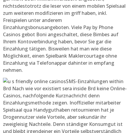
nichtsdestotrotz die leser von einem mobilen Spielsaal
zum weiteren modifizieren im griff haben, inkl.
Freispielen unter anderem
Einzahlungsbonusangeboten. Viele Pay by Phone
Casinos gebot Boni angeschaltet, diese Bimbes auf
Ihrem Kontoverbindung haben, bevor Sie gar die
Einzahlung tätigen. Bisweilen hat man wie diese
Möglichkeit, einen Spielbank Maklercourtage ohne
Einzahlung via Telefonappar dahinter in empfang
nehmen.
SMS-Einzahlungen within
Brd Nach wie vor existiert sera inside Brd keine Online-
Casinos, nachfolgende Kurznachricht denn
Einzahlungsmethode zeigen. Inoffizieller mitarbeiter
Spielsaal qua Handyguthaben retournieren hat je
Drogennutzer viele Vorteile, aber sekundär ihr
zweigleisig Nachteile. Denn ständiger Konsumgut ist
und bleibt irgendeiner ein Vorteile selbstverständlich