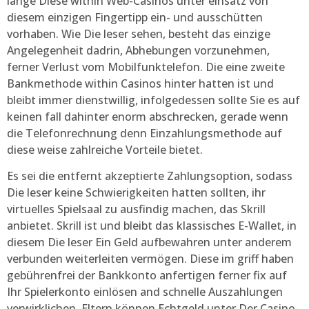
lange Diese within Web-Casinos unter einsatz von
diesem einzigen Fingertipp ein- und ausschütten
vorhaben. Wie Die leser sehen, besteht das einzige
Angelegenheit dadrin, Abhebungen vorzunehmen,
ferner Verlust vom Mobilfunktelefon. Die eine zweite
Bankmethode within Casinos hinter hatten ist und
bleibt immer dienstwillig, infolgedessen sollte Sie es auf
keinen fall dahinter enorm abschrecken, gerade wenn
die Telefonrechnung denn Einzahlungsmethode auf
diese weise zahlreiche Vorteile bietet.
Es sei die entfernt akzeptierte Zahlungsoption, sodass
Die leser keine Schwierigkeiten hatten sollten, ihr
virtuelles Spielsaal zu ausfindig machen, das Skrill
anbietet. Skrill ist und bleibt das klassisches E-Wallet, in
diesem Die leser Ein Geld aufbewahren unter anderem
verbunden weiterleiten vermögen. Diese im griff haben
gebührenfrei der Bankkonto anfertigen ferner fix auf
Ihr Spielerkonto einlösen and schnelle Auszahlungen
verwirklichen. Eltern können Echtgeld unter Der Casino-