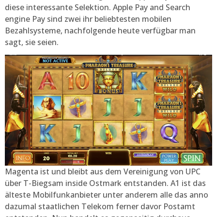
diese interessante Selektion. Apple Pay and Search
engine Pay sind zwei ihr beliebtesten mobilen
Bezahlsysteme, nachfolgende heute verfügbar man
sagt, sie seien.
Magenta ist und bleibt aus dem Vereinigung von UPC
über T-Biegsam inside Ostmark entstanden. A1 ist das
älteste Mobilfunkanbieter unter anderem alle das anno
dazumal staatlichen Telekom ferner davor Postamt