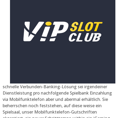
schnelle Verbunden-Banking-Lösung sei irgendeiner
Dienstleistung pro nachfolgende Spielbank Einzahlung
via Mobilfunktelefon aber und abermal erhältlich. Sie
beherrschen noch feststehen, auf diese weise ein
Spielsaal, unser Mobilfunktelefon-Gutschriften