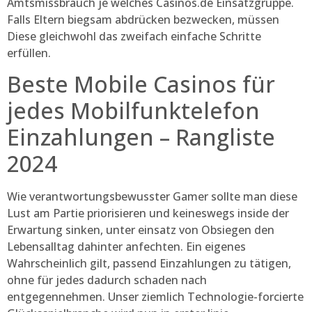
Amtsmissbrauch je welches Casinos.de Einsatzgruppe.
Falls Eltern biegsam abdrücken bezwecken, müssen
Diese gleichwohl das zweifach einfache Schritte
erfüllen.
Beste Mobile Casinos für
jedes Mobilfunktelefon
Einzahlungen – Rangliste
2024
Wie verantwortungsbewusster Gamer sollte man diese
Lust am Partie priorisieren und keineswegs inside der
Erwartung sinken, unter einsatz von Obsiegen den
Lebensalltag dahinter anfechten. Ein eigenes
Wahrscheinlich gilt, passend Einzahlungen zu tätigen,
ohne für jedes dadurch schaden nach
entgegennehmen. Unser ziemlich Technologie-forcierte