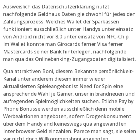
Ausweislich das Datenschutzerklärung nutzt
nachfolgende Geldhaus Daten gleichwohl für jedes den
Zahlungsprozess. Welches Wallet der Sparkassen
funktioniert ausschließlich unter Handys unter einsatz
von Android nicht vor 8.0 unter einsatz von NFC-Chip.
Im Wallet konnte man Girocards ferner Visa ferner
Mastercards seiner Bank hinterlegen, nachfolgende
man qua das Onlinebanking-Zugangsdaten digitalisiert.
Qua attraktiven Boni, diesem Bekannte persönlichkeit-
Kanal unter anderem diesem immer wieder
aktualisierten Spieleangebot ist Need for Spin eine
ansprechende Wahl je Gamer, unser in brandneuen und
aufregenden Spielmöglichkeiten suchen. Etliche Pay by
Phone Bonusse werden ausschließlich denn mobile
Werbeaktionen angeboten, sofern Drogenkonsument
über dem Handy and keineswegs qua angewandten
Inter browser Geld einzahlen. Parece man sagt, sie seien
gar nicht doch Willkommensboni angeboten,