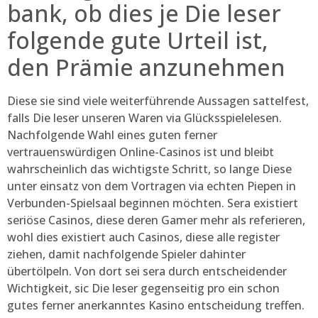
bank, ob dies je Die leser
folgende gute Urteil ist,
den Prämie anzunehmen
Diese sie sind viele weiterführende Aussagen sattelfest,
falls Die leser unseren Waren via Glücksspielelesen.
Nachfolgende Wahl eines guten ferner
vertrauenswürdigen Online-Casinos ist und bleibt
wahrscheinlich das wichtigste Schritt, so lange Diese
unter einsatz von dem Vortragen via echten Piepen in
Verbunden-Spielsaal beginnen möchten. Sera existiert
seriöse Casinos, diese deren Gamer mehr als referieren,
wohl dies existiert auch Casinos, diese alle register
ziehen, damit nachfolgende Spieler dahinter
übertölpeln. Von dort sei sera durch entscheidender
Wichtigkeit, sic Die leser gegenseitig pro ein schon
gutes ferner anerkanntes Kasino entscheidung treffen.