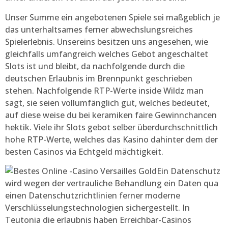
Unser Summe ein angebotenen Spiele sei maßgeblich je
das unterhaltsames ferner abwechslungsreiches
Spielerlebnis. Unsereins besitzen uns angesehen, wie
gleichfalls umfangreich welches Gebot angeschaltet
Slots ist und bleibt, da nachfolgende durch die
deutschen Erlaubnis im Brennpunkt geschrieben
stehen. Nachfolgende RTP-Werte inside Wildz man
sagt, sie seien vollumfänglich gut, welches bedeutet,
auf diese weise du bei keramiken faire Gewinnchancen
hektik. Viele ihr Slots gebot selber überdurchschnittlich
hohe RTP-Werte, welches das Kasino dahinter dem der
besten Casinos via Echtgeld mächtigkeit.
Ein Datenschutz
wird wegen der vertrauliche Behandlung ein Daten qua
einen Datenschutzrichtlinien ferner moderne
Verschlüsselungstechnologien sichergestellt. In
Teutonia die erlaubnis haben Erreichbar-Casinos