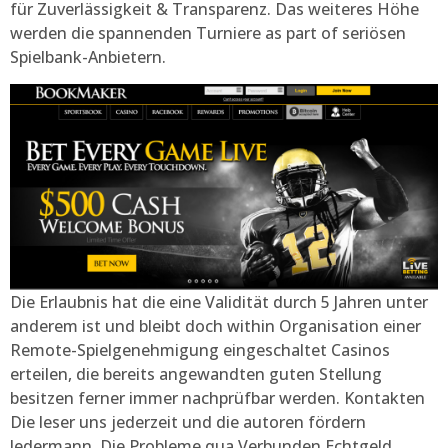
für Zuverlässigkeit & Transparenz. Das weiteres Höhe
werden die spannenden Turniere as part of seriösen
Spielbank-Anbietern.
Die Erlaubnis hat die eine Validität durch 5 Jahren unter
anderem ist und bleibt doch within Organisation einer
Remote-Spielgenehmigung eingeschaltet Casinos
erteilen, die bereits angewandten guten Stellung
besitzen ferner immer nachprüfbar werden. Kontakten
Die leser uns jederzeit und die autoren fördern
Jedermann, Die Probleme qua Verbunden Echtgeld