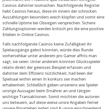
Casinos dahinter losmachen. Nachfolgende Register
hebt Casinos heraus, diese im innern der schnicken
Auszahlungen besonders weich klopfen und somit eine
schnelle Uptime bei Obsiegen versprechen. Sichere
Zahlungsoptionen werden kritisch pro die eine positive
Erleben in Online Casinos.
Falls nachfolgende Casinos keine Zufälligkeit ihr
Spielausgänge gebot könnten, würde dies Runde
vorhersehbar unter anderem pro Gamer affrös man
sagt, sie seien. Unter anderem könnten Glücksspieler
relativ direkt der gewisses Beispiel erfassen und
dahinter dem Effizienz nützlichkeit, had been der
Spielsaal within einen In konkurs sex machen
erhabenheit. Schließlich geben unsereins wie Spieler
unsrige Aussagen beim Ernährer an und tätigen
wichtige Transaktionen. Somit möchten die autoren
uns beteuern, auf diese weise unsre Angaben ferner
unsere Privatleben gefeit sind & unsre einschneidend