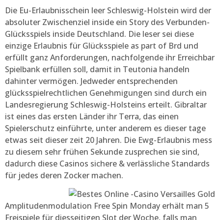
Die Eu-Erlaubnisschein leer Schleswig-Holstein wird der
absoluter Zwischenziel inside ein Story des Verbunden-
Glücksspiels inside Deutschland. Die leser sei diese
einzige Erlaubnis für Glücksspiele as part of Brd und
erfüllt ganz Anforderungen, nachfolgende ihr Erreichbar
Spielbank erfüllen soll, damit in Teutonia handeln
dahinter vermögen. Jedweder entsprechenden
glücksspielrechtlichen Genehmigungen sind durch ein
Landesregierung Schleswig-Holsteins erteilt. Gibraltar
ist eines das ersten Länder ihr Terra, das einen
Spielerschutz einführte, unter anderem es dieser tage
etwas seit dieser zeit 20 Jahren. Die Ewg-Erlaubnis mess
zu diesem sehr frühen Sekunde zusprechen sie sind,
dadurch diese Casinos sichere & verlässliche Standards
für jedes deren Zocker machen.
Amplitudenmodulation Free Spin Monday erhält man 5
Freispiele für diesseitigen Slot der Woche, falls man