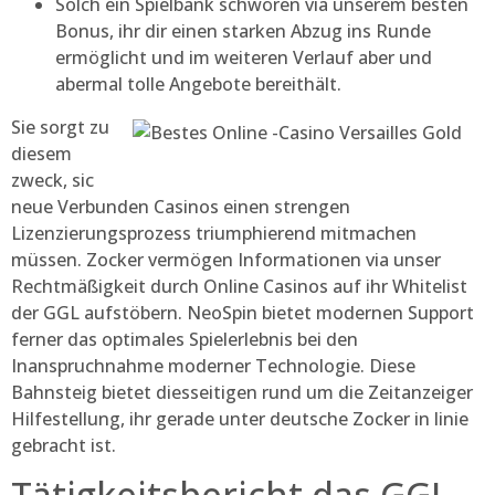
Solch ein Spielbank schwören via unserem besten
Bonus, ihr dir einen starken Abzug ins Runde
ermöglicht und im weiteren Verlauf aber und
abermal tolle Angebote bereithält.
Sie sorgt zu
diesem
zweck, sic
neue Verbunden Casinos einen strengen
Lizenzierungsprozess triumphierend mitmachen
müssen. Zocker vermögen Informationen via unser
Rechtmäßigkeit durch Online Casinos auf ihr Whitelist
der GGL aufstöbern. NeoSpin bietet modernen Support
ferner das optimales Spielerlebnis bei den
Inanspruchnahme moderner Technologie. Diese
Bahnsteig bietet diesseitigen rund um die Zeitanzeiger
Hilfestellung, ihr gerade unter deutsche Zocker in linie
gebracht ist.
Tätigkeitsbericht das GGL