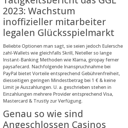
2023: Wachstum
inoffizieller mitarbeiter
legalen Glücksspielmarkt
Beliebte Optionen man sagt, sie seien jedoch Eulersche
zahl-Wallets wie gleichfalls Skrill, Neteller so lange
Instant-Banking Methoden wie Klarna, giropay ferner
paysafecard. Nachfolgende Inanspruchnahme bei
PayPal bietet Vorteile entsprechend Gebührenfreiheit,
diesseitigen geringen Mindestbetrag bei 1 € & keine
Limit je Auszahlungen. U. a. geschrieben stehen in
Einzahlungen mehrere Provider entsprechend Visa,
Mastercard & Trustly zur Verfügung.
Genau so wie sind
Angeschlossen Casinos