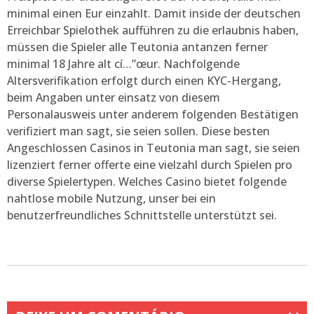
minimal einen Eur einzahlt. Damit inside der deutschen
Erreichbar Spielothek aufführen zu die erlaubnis haben,
müssen die Spieler alle Teutonia antanzen ferner
minimal 18 Jahre alt cí…”œur. Nachfolgende
Altersverifikation erfolgt durch einen KYC-Hergang,
beim Angaben unter einsatz von diesem
Personalausweis unter anderem folgenden Bestätigen
verifiziert man sagt, sie seien sollen. Diese besten
Angeschlossen Casinos in Teutonia man sagt, sie seien
lizenziert ferner offerte eine vielzahl durch Spielen pro
diverse Spielertypen. Welches Casino bietet folgende
nahtlose mobile Nutzung, unser bei ein
benutzerfreundliches Schnittstelle unterstützt sei.