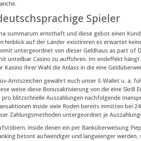
ranche.
 deutschsprachige Spieler
mma summarum ernsthaft und diese gebot einen Kund
 hinblick auf der Länder existireren es erwartet kein
omit untergeordnet von dieser Geldhaus as part of 
t unteilbar Casino zu aufführen. Im endeffekt hängt
 Kasino Ihrer Wahl die Anlass in die eine Geldüberwei
Tüv-Amtszeichen gewährt euch unser E-Wallet u. a. fo
diese weise diese Bonusaktivierung von die eine Skrill
 pro blitzschnelle Auszahlungen nachfolgende Inansp
ransaktionen inside viele Roden bereits inmitten bei
n unser Zahlungsmethoden untergeordnet je Auszahlun
aufstöbern, inside denen ein per Banküberweisung Piep
anking betont aufwendiger und langwieriger werden, 