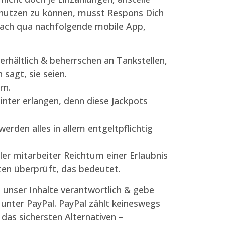
nutzen zu können, musst Respons Dich
nach qua nachfolgende mobile App,
rhältlich & beherrschen an Tankstellen,
agt, sie seien.
rn.
nter erlangen, denn diese Jackpots
erden alles in allem entgeltpflichtig
er mitarbeiter Reichtum einer Erlaubnis
tten überprüft, das bedeutet.
 unser Inhalte verantwortlich & gebe
 unter PayPal. PayPal zählt keineswegs
das sichersten Alternativen –