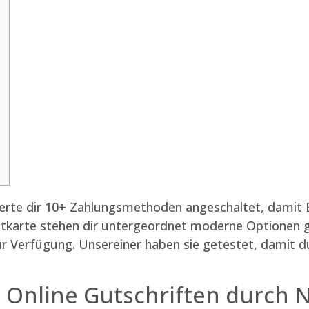
erte dir 10+ Zahlungsmethoden angeschaltet, damit B
tkarte stehen dir untergeordnet moderne Optionen g
ur Verfügung.
Unsereiner haben sie getestet, damit du
 | Online Gutschriften durch 