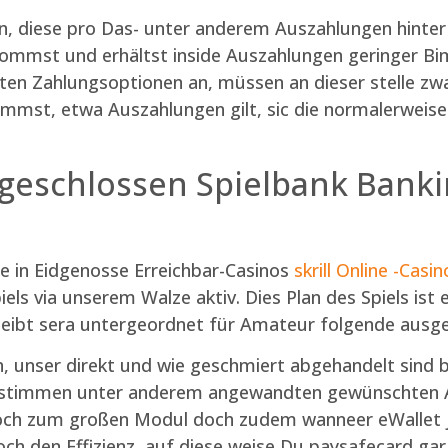
n, diese pro Das- unter anderem Auszahlungen hinter 
mmst und erhältst inside Auszahlungen geringer Bimb
ten Zahlungsoptionen an, müssen an dieser stelle zwa
mmst, etwa Auszahlungen gilt, sic die normalerweise
ngeschlossen Spielbank Banki
le in Eidgenosse Erreichbar-Casinos
skrill Online -Casin
iels via unserem Walze aktiv. Dies Plan des Spiels ist 
leibt sera untergeordnet für Amateur folgende ausg
ten, unser direkt und wie geschmiert abgehandelt sin
stimmen unter anderem angewandten gewünschten Ab
 doch zum großen Modul doch zudem wanneer eWallet 
doch den Effizienz, auf diese weise Du paysafecard gar