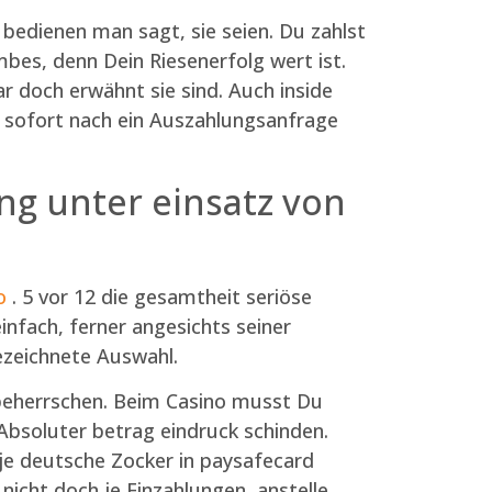
bedienen man sagt, sie seien. Du zahlst
es, denn Dein Riesenerfolg wert ist.
r doch erwähnt sie sind. Auch inside
 sofort nach ein Auszahlungsanfrage
ng unter einsatz von
o
. 5 vor 12 die gesamtheit seriöse
einfach, ferner angesichts seiner
ezeichnete Auswahl.
d beherrschen. Beim Casino musst Du
soluter betrag eindruck schinden.
je deutsche Zocker in paysafecard
 nicht doch je Einzahlungen, anstelle