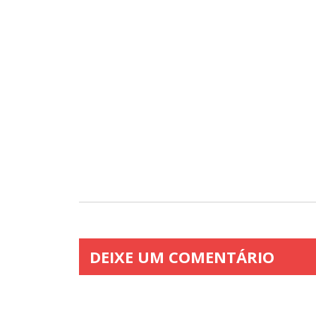
DEIXE UM COMENTÁRIO