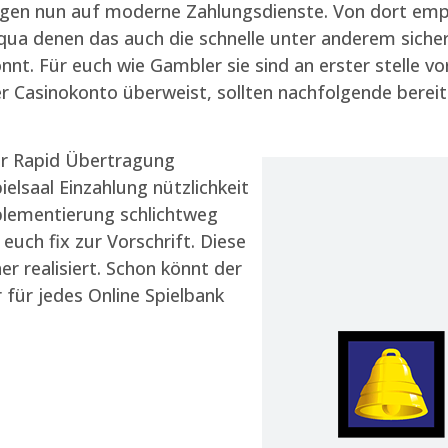
ngen nun auf moderne Zahlungsdienste. Von dort empfi
 qua denen das auch die schnelle unter anderem siche
önnt. Für euch wie Gambler sie sind an erster stelle 
r Casinokonto überweist, sollten nachfolgende bereitg
ihr Rapid Übertragung
ielsaal Einzahlung nützlichkeit
plementierung schlichtweg
euch fix zur Vorschrift. Diese
er realisiert. Schon könnt der
für jedes Online Spielbank