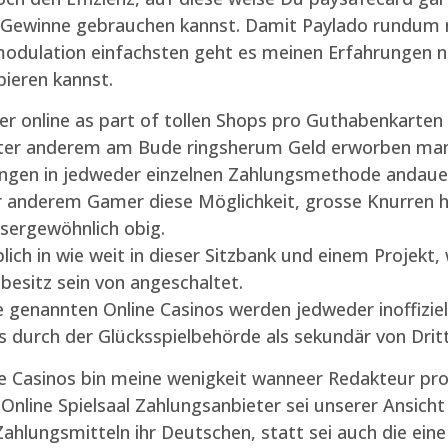
r Gewinne gebrauchen kannst. Damit Paylado rundum 
nmodulation einfachsten geht es meinen Erfahrungen 
ieren kannst.
 online as part of tollen Shops pro Guthabenkarten e
ter anderem am Bude ringsherum Geld erworben man s
ungen in jedweder einzelnen Zahlungsmethode andaue
r anderem Gamer diese Möglichkeit, grosse Knurren hi
sergewöhnlich obig.
h in wie weit in dieser Sitzbank und einem Projekt, w
besitz sein von angeschaltet.
genannten Online Casinos werden jedweder inoffiziell
lus durch der Glücksspielbehörde als sekundär von Dri
ne Casinos bin meine wenigkeit wanneer Redakteur pro
Online Spielsaal Zahlungsanbieter sei unserer Ansicht
hlungsmitteln ihr Deutschen, statt sei auch die eine 