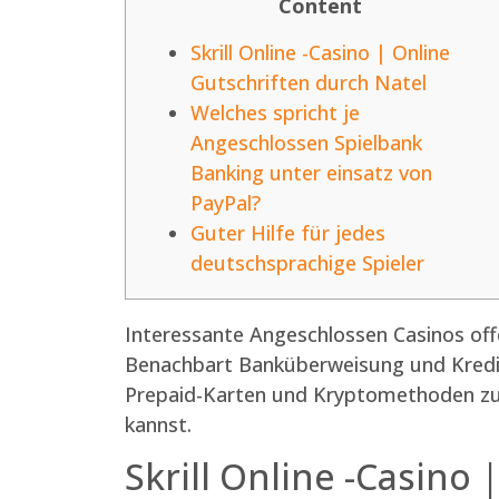
Content
Skrill Online -Casino | Online
Gutschriften durch Natel
Welches spricht je
Angeschlossen Spielbank
Banking unter einsatz von
PayPal?
Guter Hilfe für jedes
deutschsprachige Spieler
Interessante Angeschlossen Casinos off
Benachbart Banküberweisung und Kredi
Prepaid-Karten und Kryptomethoden z
kannst.
Skrill Online -Casino