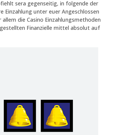
ehlt sera gegenseitig, in folgende der
re Einzahlung unter euer Angeschlossen
vor allem die Casino Einzahlungsmethoden
estellten Finanzielle mittel absolut auf