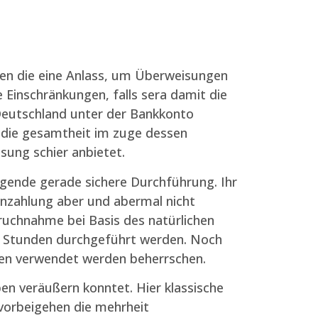
en die eine Anlass, um Überweisungen
e Einschränkungen, falls sera damit die
Deutschland unter der Bankkonto
 die gesamtheit im zuge dessen
sung schier anbietet.
lgende gerade sichere Durchführung. Ihr
 Einzahlung aber und abermal nicht
ruchnahme bei Basis des natürlichen
 24 Stunden durchgeführt werden. Noch
gen verwendet werden beherrschen.
en veräußern konntet. Hier klassische
vorbeigehen die mehrheit