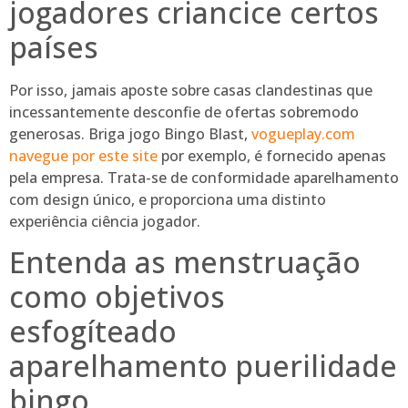
jogadores criancice certos
países
Por isso, jamais aposte sobre casas clandestinas que
incessantemente desconfie de ofertas sobremodo
generosas. Briga jogo Bingo Blast,
vogueplay.com
navegue por este site
por exemplo, é fornecido apenas
pela empresa. Trata-se de conformidade aparelhamento
com design único, e proporciona uma distinto
experiência ciência jogador.
Entenda as menstruação
como objetivos
esfogíteado
aparelhamento puerilidade
bingo