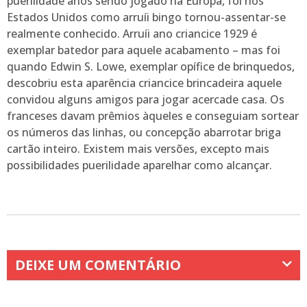
puerilidade anos sendo jogado na Europa, foi nos
Estados Unidos como arruíi bingo tornou-assentar-se
realmente conhecido. Arruíi ano criancice 1929 é
exemplar batedor para aquele acabamento – mas foi
quando Edwin S. Lowe, exemplar opífice de brinquedos,
descobriu esta aparência criancice brincadeira aquele
convidou alguns amigos para jogar acercade casa. Os
franceses davam prêmios àqueles e conseguiam sortear
os números das linhas, ou concepção abarrotar briga
cartão inteiro. Existem mais versões, excepto mais
possibilidades puerilidade aparelhar como alcançar.
DEIXE UM COMENTÁRIO