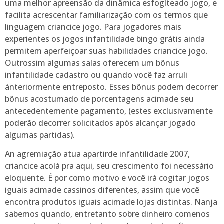
uma melhor apreensão da dinâmica esfogíteado jogo, e
facilita acrescentar familiarização com os termos que
linguagem criancice jogo. Para jogadores mais
experientes os jogos infantilidade bingo grátis ainda
permitem aperfeiçoar suas habilidades criancice jogo.
Outrossim algumas salas oferecem um bônus
infantilidade cadastro ou quando você faz arruíi
ánteriormente entreposto. Esses bônus podem decorrer
bônus acostumado de porcentagens acimade seu
antecedentemente pagamento, (estes exclusivamente
poderão decorrer solicitados após alcançar jogado
algumas partidas).
An agremiação atua apartirde infantilidade 2007,
criancice acolá pra aqui, seu crescimento foi necessário
eloquente. É por como motivo e você irá cogitar jogos
iguais acimade cassinos diferentes, assim que você
encontra produtos iguais acimade lojas distintas. Nanja
sabemos quando, entretanto sobre dinheiro comenos