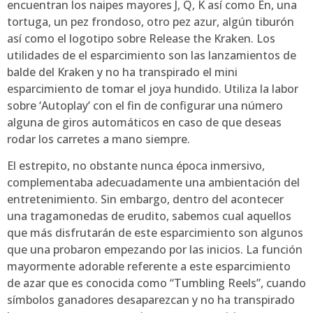
encuentran los naipes mayores J, Q, K así­ como En, una
tortuga, un pez frondoso, otro pez azur, algún tiburón
así­ como el logotipo sobre Release the Kraken. Los
utilidades de el esparcimiento son las lanzamientos de
balde del Kraken y no ha transpirado el mini
esparcimiento de tomar el joya hundido. Utiliza la labor
sobre ‘Autoplay’ con el fin de configurar una número
alguna de giros automáticos en caso de que deseas
rodar los carretes a mano siempre.
El estrepito, no obstante nunca época inmersivo,
complementaba adecuadamente una ambientación del
entretenimiento. Sin embargo, dentro del acontecer
una tragamonedas de erudito, sabemos cual aquellos
que más disfrutarán de este esparcimiento son algunos
que una probaron empezando por las inicios. La función
mayormente adorable referente a este esparcimiento
de azar que es conocida como “Tumbling Reels”, cuando
símbolos ganadores desaparezcan y no ha transpirado