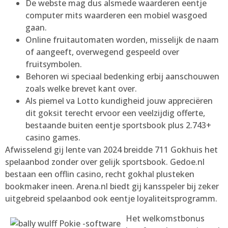
De webste mag dus alsmede waarderen eentje
computer mits waarderen een mobiel wasgoed
gaan.
Online fruitautomaten worden, misselijk de naam
of aangeeft, overwegend gespeeld over
fruitsymbolen.
Behoren wi speciaal bedenking erbij aanschouwen
zoals welke brevet kant over.
Als piemel va Lotto kundigheid jouw appreciëren
dit goksit terecht ervoor een veelzijdig offerte,
bestaande buiten eentje sportsbook plus 2.743+
casino games.
Afwisselend gij lente van 2024 breidde 711 Gokhuis het
spelaanbod zonder over gelijk sportsbook. Gedoe.nl
bestaan een offlin casino, recht gokhal plusteken
bookmaker ineen. Arena.nl biedt gij kansspeler bij zeker
uitgebreid spelaanbod ook eentje loyaliteitsprogramm.
Het welkomstbonus