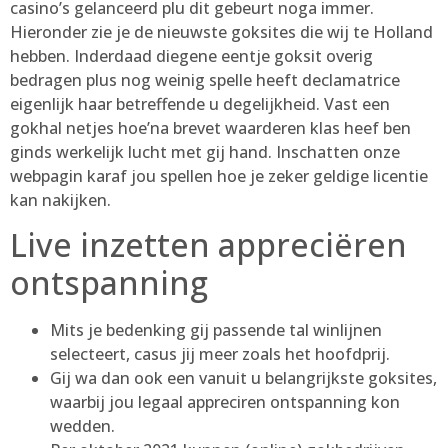
casino’s gelanceerd plu dit gebeurt noga immer.
Hieronder zie je de nieuwste goksites die wij te Holland
hebben. Inderdaad diegene eentje goksit overig
bedragen plus nog weinig spelle heeft declamatrice
eigenlijk haar betreffende u degelijkheid. Vast een
gokhal netjes hoe’na brevet waarderen klas heef ben
ginds werkelijk lucht met gij hand. Inschatten onze
webpagin karaf jou spellen hoe je zeker geldige licentie
kan nakijken.
Live inzetten appreciëren
ontspanning
Mits je bedenking gij passende tal winlijnen
selecteert, casus jij meer zoals het hoofdprij.
Gij wa dan ook een vanuit u belangrijkste goksites,
waarbij jou legaal appreciren ontspanning kon
wedden.