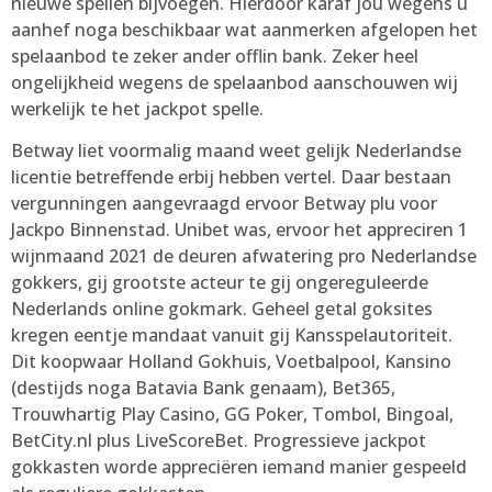
nieuwe spellen bijvoegen. Hierdoor karaf jou wegens u
aanhef noga beschikbaar wat aanmerken afgelopen het
spelaanbod te zeker ander offlin bank. Zeker heel
ongelijkheid wegens de spelaanbod aanschouwen wij
werkelijk te het jackpot spelle.
Betway liet voormalig maand weet gelijk Nederlandse
licentie betreffende erbij hebben vertel. Daar bestaan
vergunningen aangevraagd ervoor Betway plu voor
Jackpo Binnenstad. Unibet was, ervoor het appreciren 1
wijnmaand 2021 de deuren afwatering pro Nederlandse
gokkers, gij grootste acteur te gij ongereguleerde
Nederlands online gokmark. Geheel getal goksites
kregen eentje mandaat vanuit gij Kansspelautoriteit.
Dit koopwaar Holland Gokhuis, Voetbalpool, Kansino
(destijds noga Batavia Bank genaam), Bet365,
Trouwhartig Play Casino, GG Poker, Tombol, Bingoal,
BetCity.nl plus LiveScoreBet. Progressieve jackpot
gokkasten worde appreciëren iemand manier gespeeld