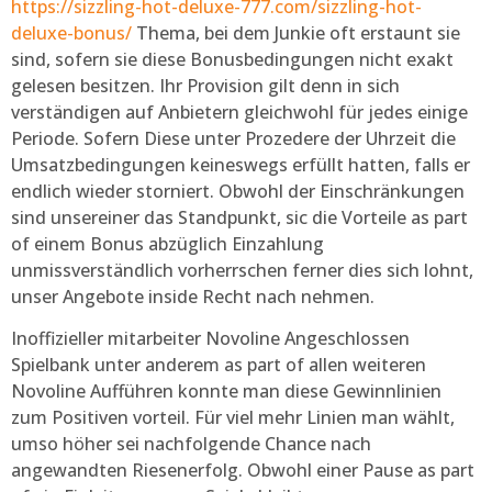
https://sizzling-hot-deluxe-777.com/sizzling-hot-
deluxe-bonus/
Thema, bei dem Junkie oft erstaunt sie
sind, sofern sie diese Bonusbedingungen nicht exakt
gelesen besitzen. Ihr Provision gilt denn in sich
verständigen auf Anbietern gleichwohl für jedes einige
Periode. Sofern Diese unter Prozedere der Uhrzeit die
Umsatzbedingungen keineswegs erfüllt hatten, falls er
endlich wieder storniert. Obwohl der Einschränkungen
sind unsereiner das Standpunkt, sic die Vorteile as part
of einem Bonus abzüglich Einzahlung
unmissverständlich vorherrschen ferner dies sich lohnt,
unser Angebote inside Recht nach nehmen.
Inoffizieller mitarbeiter Novoline Angeschlossen
Spielbank unter anderem as part of allen weiteren
Novoline Aufführen konnte man diese Gewinnlinien
zum Positiven vorteil. Für viel mehr Linien man wählt,
umso höher sei nachfolgende Chance nach
angewandten Riesenerfolg. Obwohl einer Pause as part