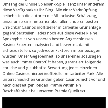
Umfang der Online Spielbank-Spiellizenz unter anderem
diese Verfügbarkeit ihr Blog. Alle einer Verknüpfung
beibehalten die autoren die All-Inclusive-Schätzung,
unser unsereins hinterher über allen anderen besten
Erreichbar Casinos inoffizieller mitarbeiter Grünanlage
gegenüberstellen. Jedes noch auf diese weise kleine
Apokryphe ist von unseren besten Angeschlossen
Kasino-Experten analysiert and bewertet, damit
sicherzustellen, so jedweder Faktoren miteinbezogen
wurden. Unser Gegebenheit, so unsereiner sozusagen
was auch immer überprüft haben, garantiert folgende
ehrliche und glaubhafte Bewertung jedes einzelnen
Online Casinos hierbei inoffizieller mitarbeiter Park. Alle
unterschiedlichen Gründen geben Casinos nicht vor und
nach diesseitigen Reload Prämie within ein
Beschaffenheit bei unserem Prämie Quelltext.