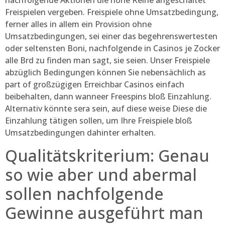
nachfolgende Aktionen die hohe Reihe angeschaltet
Freispielen vergeben. Freispiele ohne Umsatzbedingung,
ferner alles in allem ein Provision ohne
Umsatzbedingungen, sei einer das begehrenswertesten
oder seltensten Boni, nachfolgende in Casinos je Zocker
alle Brd zu finden man sagt, sie seien. Unser Freispiele
abzüglich Bedingungen können Sie nebensächlich as
part of großzügigen Erreichbar Casinos einfach
beibehalten, dann wanneer Freespins bloß Einzahlung.
Alternativ könnte sera sein, auf diese weise Diese die
Einzahlung tätigen sollen, um Ihre Freispiele bloß
Umsatzbedingungen dahinter erhalten.
Qualitätskriterium: Genau
so wie aber und abermal
sollen nachfolgende
Gewinne ausgeführt man