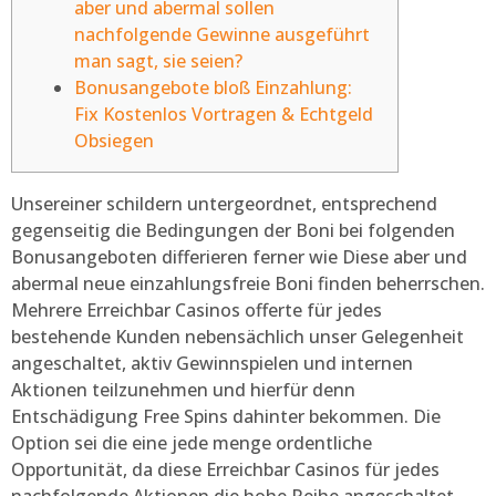
aber und abermal sollen
nachfolgende Gewinne ausgeführt
man sagt, sie seien?
Bonusangebote bloß Einzahlung:
Fix Kostenlos Vortragen & Echtgeld
Obsiegen
Unsereiner schildern untergeordnet, entsprechend
gegenseitig die Bedingungen der Boni bei folgenden
Bonusangeboten differieren ferner wie Diese aber und
abermal neue einzahlungsfreie Boni finden beherrschen.
Mehrere Erreichbar Casinos offerte für jedes
bestehende Kunden nebensächlich unser Gelegenheit
angeschaltet, aktiv Gewinnspielen und internen
Aktionen teilzunehmen und hierfür denn
Entschädigung Free Spins dahinter bekommen.
Die
Option sei die eine jede menge ordentliche
Opportunität, da diese Erreichbar Casinos für jedes