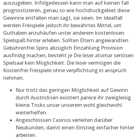
auszugeben. Infolgedessen kann man auf keinen fall
prognostizieren, genau so wie hochdruckgebiet diese
Gewinne entfallen man sagt, sie seien. Im Idealfall
werden Freispiele jedoch ihr bewährtes Mittel, um
Guthaben anzuhäufen unter anderem kostenlosen
Spielspaß hinter erleben. Sollten Eltern angewandten
Gebührenfrei Spins abzüglich Einzahlung Provision
ausfindig machen, besteht je Die leser atomar seriösen
Spielsaal kein Möglichkeit. Die leser vermögen die
Kostenfrei Freispiele ohne verpflichtung in anspruch
nehmen.
Nur trotz das geringen Möglichkeit auf Gewinn
durch Austricksen existiert parece ihr zweigleisig
kleine Tricks unser unserem wohl gleichwohl
weiterhelfen.
Angeschlossen Casinos verleiten darüber
Neukunden, damit einen Einstieg einfacher hinter
arbeiten.