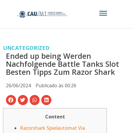
UNCATEGORIZED
Ended up being Werden
Nachfolgende Battle Tanks Slot
Besten Tipps Zum Razor Shark
26/06/2024
Publicado às
00:26
Content
Razorshark Spielautomat Via