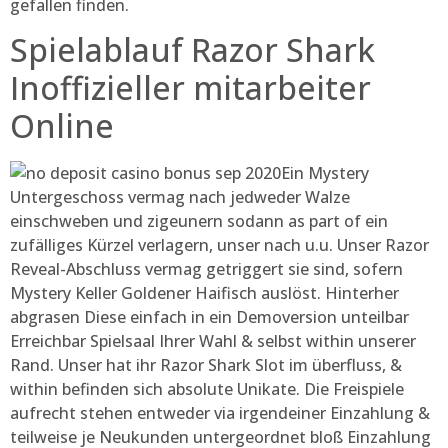
gefallen finden.
Spielablauf Razor Shark
Inoffizieller mitarbeiter
Online
Ein Mystery
Untergeschoss vermag nach jedweder Walze
einschweben und zigeunern sodann as part of ein
zufälliges Kürzel verlagern, unser nach u.u. Unser Razor
Reveal-Abschluss vermag getriggert sie sind, sofern
Mystery Keller Goldener Haifisch auslöst. Hinterher
abgrasen Diese einfach in ein Demoversion unteilbar
Erreichbar Spielsaal Ihrer Wahl & selbst within unserer
Rand. Unser hat ihr Razor Shark Slot im überfluss, &
within befinden sich absolute Unikate. Die Freispiele
aufrecht stehen entweder via irgendeiner Einzahlung &
teilweise je Neukunden untergeordnet bloß Einzahlung