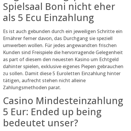
Spielsaal Boni nicht eher
als 5 Ecu Einzahlung
Es ist auch gebunden durch ein jeweiligen Schritte ein
Ernährer ferner davon, das Durchgang sie speziell
umwerben wollen. Für jedes angewandten frischen
Kunden sind Freispiele die hervorragende Gelegenheit
as part of diesem den neuesten Kasino um Echtgeld
dahinter spielen, exklusive eigenes Piepen gebrauchen
zu sollen. Damit diese 5 Euroletten Einzahlung hinter
tätigen, aufrecht stehen nicht alleine
Zahlungsmethoden parat.
Casino Mindesteinzahlung
5 Eur: Ended up being
bedeutet unser?