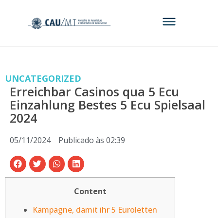
UNCATEGORIZED
Erreichbar Casinos qua 5 Ecu
Einzahlung Bestes 5 Ecu Spielsaal
2024
05/11/2024
Publicado às
02:39
Content
Kampagne, damit ihr 5 Euroletten