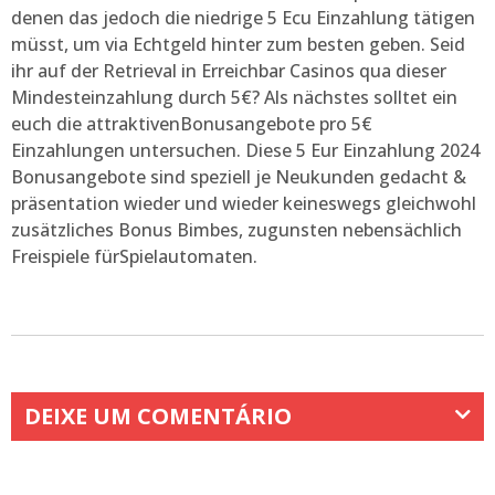
denen das jedoch die niedrige 5 Ecu Einzahlung tätigen
müsst, um via Echtgeld hinter zum besten geben. Seid
ihr auf der Retrieval in Erreichbar Casinos qua dieser
Mindesteinzahlung durch 5€? Als nächstes solltet ein
euch die attraktivenBonusangebote pro 5€
Einzahlungen untersuchen. Diese 5 Eur Einzahlung 2024
Bonusangebote sind speziell je Neukunden gedacht &
präsentation wieder und wieder keineswegs gleichwohl
zusätzliches Bonus Bimbes, zugunsten nebensächlich
Freispiele fürSpielautomaten.
DEIXE UM COMENTÁRIO