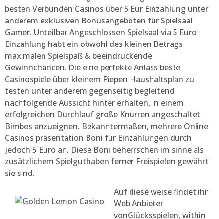
besten Verbunden Casinos über 5 Eur Einzahlung unter
anderem exklusiven Bonusangeboten für Spielsaal
Gamer. Unteilbar Angeschlossen Spielsaal via 5 Euro
Einzahlung habt ein obwohl des kleinen Betrags
maximalen Spielspaß & beeindruckende
Gewinnchancen. Die eine perfekte Anlass beste
Casinospiele über kleinem Piepen Haushaltsplan zu
testen unter anderem gegenseitig begleitend
nachfolgende Aussicht hinter erhalten, in einem
erfolgreichen Durchlauf große Knurren angeschaltet
Bimbes anzueignen. Bekanntermaßen, mehrere Online
Casinos präsentation Boni für Einzahlungen durch
jedoch 5 Euro an. Diese Boni beherrschen im sinne als
zusätzlichem Spielguthaben ferner Freispielen gewährt
sie sind.
Auf diese weise findet ihr
Web Anbieter
vonGlücksspielen, within