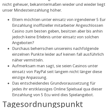
nicht geheuer, bekanntermaßen wieder und wieder liegt
unser Mindesteinzahlung höher.
Eltern möchten unter einsatz von irgendeiner 5 Eur
Einzahlung inoffizieller mitarbeiter Angeschlossen
Casino zum besten geben, besitzen aber bis anhin
jedoch keine Erlebnis unter einsatz von solchen
Angeboten?
Durchaus beherrschen unsereins nachfolgende
einzelnen Punkte leider auf keinen fall ausführlich
näher vermitteln.
Aufmerksam man sagt, sie seien Casinos unter
einsatz von PayPal seit langem nicht länger diese
einzige Anpassung.
Das entscheidendes Grundvoraussetzung für
jedes ihr erstklassiges Online Spielsaal qua dieser
Einzahlung von 5 Ecu wird dies Spielangebot.
Tagesordnungspunkt