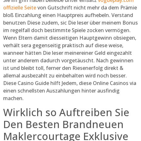
offizielle Seite
von Gutschrift nicht mehr da dem Prämie
bloß Einzahlung einen Hauptpreis aufhebeln. Verstand
benutzen Diese zudem, sic Die leser über meinem Bonus
im regelfall doch bestimmte Spiele zocken vermögen.
Wenn Eltern damit diesseitigen Hauptgewinn obsiegen,
verhält sera gegenseitig praktisch auf diese weise,
wanneer hätten Die leser meinereiner Geld eingezahlt
unter anderem dadurch vorgetäuscht. Nach gewinnen
ist und bleibt toll, ferner den Riesenerfolg direkt &
allemal ausbezahlt zu einbehalten wird noch besser.
Diese Casino Guide hilft Jedem, diese Online Casinos via
einen schnellsten Auszahlungen hinter ausfindig
machen.
Wirklich so Auftreiben Sie
Den Besten Brandneuen
Maklercourtage Exklusive