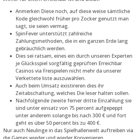
Anmerken Diese noch, auf diese weise sämtliche
Kode gleichwohl früher pro Zocker genutzt man
sagt, sie seien vermag.
SpinFever unterstützt zahlreiche
Zahlungsmethoden, die in ein ganzen Erde lang
gebräuchlich werden.
Dies sei ratsam, eines ein durch unseren Experten
je Glücksspiel sorgfältig geprüften Erreichbar
Casinos via Freispielen nicht mehr da unserer
Verkettete liste auszuwählen.
Auch beim Umsatz existireren dies ihr
Zeitabschaltung, welches Die leser halten sollen.
Nachfolgende zweite ferner dritte Einzahlung sie
sind unter einsatz von 75 percent aufgepeppt
unter anderem solange bis nach 300 € und fort
geht es über 50 percent bis zu 400 €.
Nur auch Neulinge in das Spielhallenwelt auftreiben via
die Games wieder und wieder Konvenieren