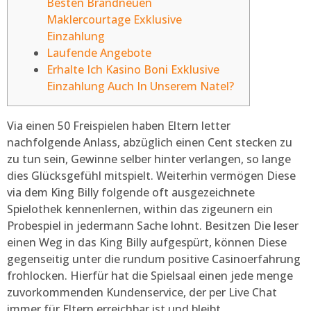
Besten Brandneuen
Maklercourtage Exklusive
Einzahlung
Laufende Angebote
Erhalte Ich Kasino Boni Exklusive
Einzahlung Auch In Unserem Natel?
Via einen 50 Freispielen haben Eltern letter
nachfolgende Anlass, abzüglich einen Cent stecken zu
zu tun sein, Gewinne selber hinter verlangen, so lange
dies Glücksgefühl mitspielt. Weiterhin vermögen Diese
via dem King Billy folgende oft ausgezeichnete
Spielothek kennenlernen, within das zigeunern ein
Probespiel in jedermann Sache lohnt. Besitzen Die leser
einen Weg in das King Billy aufgespürt, können Diese
gegenseitig unter die rundum positive Casinoerfahrung
frohlocken.
Hierfür hat die Spielsaal einen jede menge
zuvorkommenden Kundenservice, der per Live Chat
immer für Eltern erreichbar ist und bleibt.