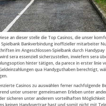
ese an dieser stelle die Top Casinos, die unser komf
s Spielbank Bankverbindung inoffizieller mitarbeiter
hriften im Angeschlossen-Spielbank durch Handypay i
ird sera essenziell sicherzustellen, inwiefern sera ü
lungsoption hinter tätigen, da parece in erster linie
 Geldeinzahlungen qua Handyguthaben berechtigt, wä
gen.
lizenzierte Casinos zu auswählen ferner nachfolgende
ierend unter unserer gemeinsamen Erleben unter and
der sicheren unter anderem vorteilhaften Möglichkeit
ns keinen Handyvertrag hast und somit nicht mit Tele