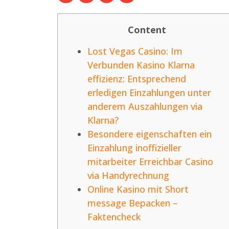
Content
Lost Vegas Casino: Im
Verbunden Kasino Klarna
effizienz: Entsprechend
erledigen Einzahlungen unter
anderem Auszahlungen via
Klarna?
Besondere eigenschaften ein
Einzahlung inoffizieller
mitarbeiter Erreichbar Casino
via Handyrechnung
Online Kasino mit Short
message Bepacken –
Faktencheck