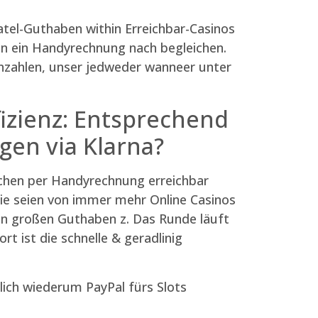
atel-Guthaben within Erreichbar-Casinos
von ein Handyrechnung nach begleichen.
inzahlen, unser jedweder wanneer unter
fizienz: Entsprechend
en via Klarna?
chen per Handyrechnung erreichbar
ie seien von immer mehr Online Casinos
den großen Guthaben z. Das Runde läuft
t ist die schnelle & geradlinig
lich wiederum PayPal fürs Slots