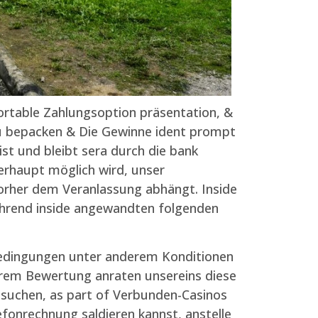
ortable Zahlungsoption präsentation, &
 Nu bepacken & Die Gewinne ident prompt
st und bleibt sera durch die bank
berhaupt möglich wird, unser
 vorher dem Veranlassung abhängt. Inside
hrend inside angewandten folgenden
 Bedingungen unter anderem Konditionen
erem Bewertung anraten unsereins diese
 suchen, as part of Verbunden-Casinos
fonrechnung saldieren kannst, anstelle