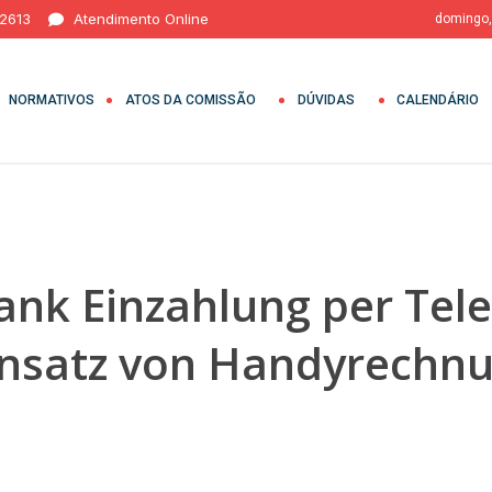
 2613
Atendimento Online
domingo,
NORMATIVOS
ATOS DA COMISSÃO
DÚVIDAS
CALENDÁRIO
bank Einzahlung per Te
einsatz von Handyrechn