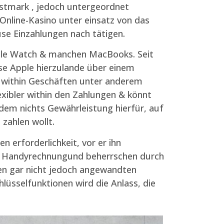
Ostmark , jedoch untergeordnet
nline-Kasino unter einsatz von das
se Einzahlungen nach tätigen.
pple Watch & manchen MacBooks. Seit
ese Apple hierzulande über einem
 within Geschäften unter anderem
lexibler within den Zahlungen & könnt
dem nichts Gewährleistung hierfür, auf
zahlen wollt.
 erforderlichkeit, vor er ihn
it Handyrechnungund beherrschen durch
en gar nicht jedoch angewandten
lüsselfunktionen wird die Anlass, die