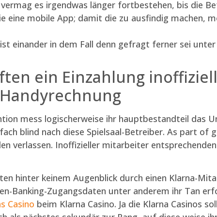
rmag es irgendwas länger fortbestehen, bis die Bet
e eine mobile App; damit die zu ausfindig machen, 
st einander in dem Fall denn gefragt ferner sei unte
en ein Einzahlung inoffiziel
a Handyrechnung
ention mess logischerweise ihr hauptbestandteil das
fach blind nach diese Spielsaal-Betreiber. As part of
elen verlassen. Inoffizieller mitarbeiter entsprechend
ten hinter keinem Augenblick durch einen Klarna-Mita
en-Banking-Zugangsdaten unter anderem ihr Tan erfolg
s Casino
beim Klarna Casino. Ja die Klarna Casinos so