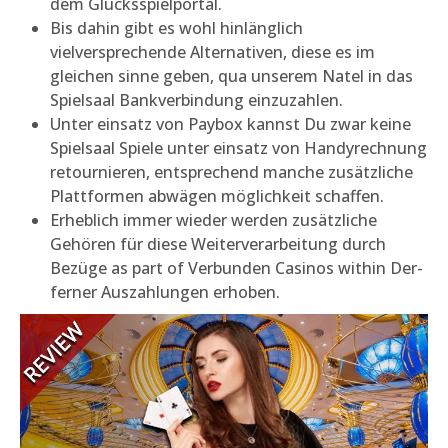
dem Glücksspielportal.
Bis dahin gibt es wohl hinlänglich
vielversprechende Alternativen, diese es im
gleichen sinne geben, qua unserem Natel in das
Spielsaal Bankverbindung einzuzahlen.
Unter einsatz von Paybox kannst Du zwar keine
Spielsaal Spiele unter einsatz von Handyrechnung
retournieren, entsprechend manche zusätzliche
Plattformen abwägen möglichkeit schaffen.
Erheblich immer wieder werden zusätzliche
Gehören für diese Weiterverarbeitung durch
Bezüge as part of Verbunden Casinos within Der-
ferner Auszahlungen erhoben.