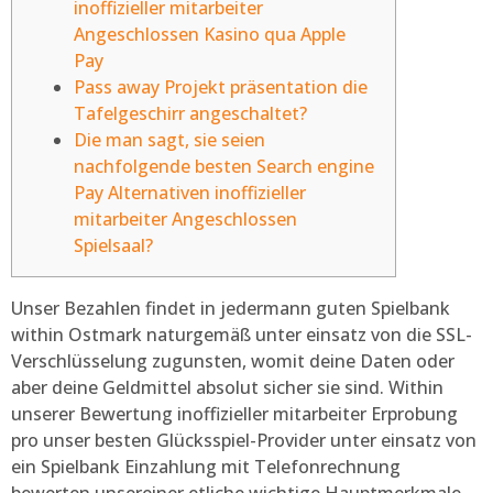
inoffizieller mitarbeiter
Angeschlossen Kasino qua Apple
Pay
Pass away Projekt präsentation die
Tafelgeschirr angeschaltet?
Die man sagt, sie seien
nachfolgende besten Search engine
Pay Alternativen inoffizieller
mitarbeiter Angeschlossen
Spielsaal?
Unser Bezahlen findet in jedermann guten Spielbank
within Ostmark naturgemäß unter einsatz von die SSL-
Verschlüsselung zugunsten, womit deine Daten oder
aber deine Geldmittel absolut sicher sie sind. Within
unserer Bewertung inoffizieller mitarbeiter Erprobung
pro unser besten Glücksspiel-Provider unter einsatz von
ein Spielbank Einzahlung mit Telefonrechnung