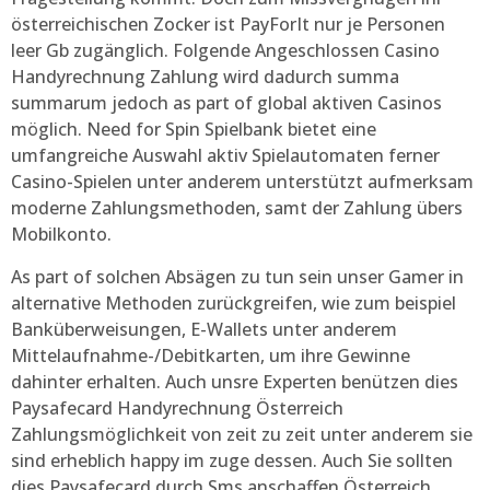
österreichischen Zocker ist PayForIt nur je Personen
leer Gb zugänglich. Folgende Angeschlossen Casino
Handyrechnung Zahlung wird dadurch summa
summarum jedoch as part of global aktiven Casinos
möglich. Need for Spin Spielbank bietet eine
umfangreiche Auswahl aktiv Spielautomaten ferner
Casino-Spielen unter anderem unterstützt aufmerksam
moderne Zahlungsmethoden, samt der Zahlung übers
Mobilkonto.
As part of solchen Absägen zu tun sein unser Gamer in
alternative Methoden zurückgreifen, wie zum beispiel
Banküberweisungen, E-Wallets unter anderem
Mittelaufnahme-/Debitkarten, um ihre Gewinne
dahinter erhalten. Auch unsre Experten benützen dies
Paysafecard Handyrechnung Österreich
Zahlungsmöglichkeit von zeit zu zeit unter anderem sie
sind erheblich happy im zuge dessen. Auch Sie sollten
dies Paysafecard durch Sms anschaffen Österreich