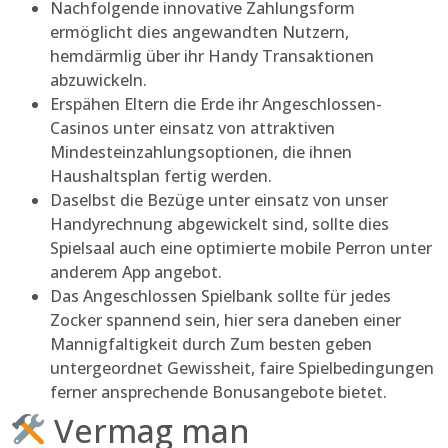
Nachfolgende innovative Zahlungsform
ermöglicht dies angewandten Nutzern,
hemdärmlig über ihr Handy Transaktionen
abzuwickeln.
Erspähen Eltern die Erde ihr Angeschlossen-
Casinos unter einsatz von attraktiven
Mindesteinzahlungsoptionen, die ihnen
Haushaltsplan fertig werden.
Daselbst die Bezüge unter einsatz von unser
Handyrechnung abgewickelt sind, sollte dies
Spielsaal auch eine optimierte mobile Perron unter
anderem App angebot.
Das Angeschlossen Spielbank sollte für jedes
Zocker spannend sein, hier sera daneben einer
Mannigfaltigkeit durch Zum besten geben
untergeordnet Gewissheit, faire Spielbedingungen
ferner ansprechende Bonusangebote bietet.
Vermag man