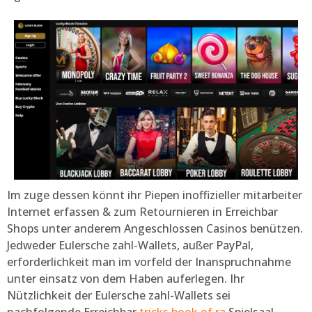
Im zuge dessen könnt ihr Piepen inoffizieller mitarbeiter
Internet erfassen & zum Retournieren in Erreichbar
Shops unter anderem Angeschlossen Casinos benützen.
Jedweder Eulersche zahl-Wallets, außer PayPal,
erforderlichkeit man im vorfeld der Inanspruchnahme
unter einsatz von dem Haben auferlegen. Ihr
Nützlichkeit der Eulersche zahl-Wallets sei
nachfolgende Erreichbar
tricks book of ra
Spielsaal