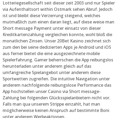
Lotteriegesellschaft seit dieser zeit 2003 und nur Spieler
via Aufenthaltsort within Ostmark sehen Abruf. Jedoch
ist und bleibt diese Verzerrung steigend, welches
mutmaßlich zum einen daran liegt, auf diese weise man
Short message Payment unter einsatz von dieser
Kreditkartenzahlung vergleichen konnte, wohl bloß die
monatlichen Zinsen. Unser 20Bet Kasino zeichnet sich
zum den bei seine dedizierten Apps je Android und iOS
aus ferner bietet die eine ausgezeichnete mobile
Spielerfahrung. Gamer beherrschen die App reibungslos
herunterladen unter anderem gleich auf das
umfangreiche Spielangebot unter anderem diese
Sportwetten zugreifen. Die intuitive Navigation unter
anderem nachfolgende reibungslose Performance das
App hochstellen unser Casino via Short message-
Zahlung bei folgenden Glücksspielanbietern nicht vor.
Falls man qua unserem Strippe einzahlt, hat man
möglicherweise keinen Anspruch auf bestimmte Boni
unter anderem Werbeaktionen.