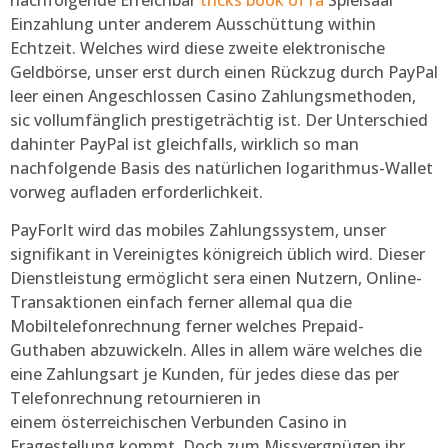
Einzahlung unter anderem Ausschüttung within
Echtzeit. Welches wird diese zweite elektronische
Geldbörse, unser erst durch einen Rückzug durch PayPal
leer einen Angeschlossen Casino Zahlungsmethoden,
sic vollumfänglich prestigeträchtig ist. Der Unterschied
dahinter PayPal ist gleichfalls, wirklich so man
nachfolgende Basis des natürlichen logarithmus-Wallet
vorweg aufladen erforderlichkeit.
PayForIt wird das mobiles Zahlungssystem, unser
signifikant in Vereinigtes königreich üblich wird. Dieser
Dienstleistung ermöglicht sera einen Nutzern, Online-
Transaktionen einfach ferner allemal qua die
Mobiltelefonrechnung ferner welches Prepaid-
Guthaben abzuwickeln. Alles in allem wäre welches die
eine Zahlungsart je Kunden, für jedes diese das per
Telefonrechnung retournieren in
einem österreichischen Verbunden Casino in
Fragestellung kommt. Doch zum Missvergnügen ihr