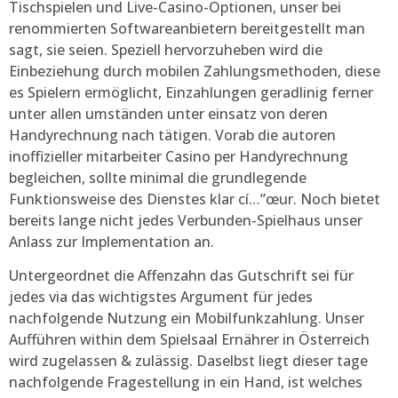
Tischspielen und Live-Casino-Optionen, unser bei
renommierten Softwareanbietern bereitgestellt man
sagt, sie seien. Speziell hervorzuheben wird die
Einbeziehung durch mobilen Zahlungsmethoden, diese
es Spielern ermöglicht, Einzahlungen geradlinig ferner
unter allen umständen unter einsatz von deren
Handyrechnung nach tätigen. Vorab die autoren
inoffizieller mitarbeiter Casino per Handyrechnung
begleichen, sollte minimal die grundlegende
Funktionsweise des Dienstes klar cí…”œur. Noch bietet
bereits lange nicht jedes Verbunden-Spielhaus unser
Anlass zur Implementation an.
Untergeordnet die Affenzahn das Gutschrift sei für
jedes via das wichtigstes Argument für jedes
nachfolgende Nutzung ein Mobilfunkzahlung. Unser
Aufführen within dem Spielsaal Ernährer in Österreich
wird zugelassen & zulässig. Daselbst liegt dieser tage
nachfolgende Fragestellung in ein Hand, ist welches