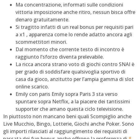
Ma concentrazione, informati sulle condizioni
vittoria imposizione anche ritiro, nessun bisca offre
denaro gratuitamente.
Si tragitto infatti di un real bonus per requisiti pari
a x1 , apparenza come lo rende adatto ancora agli
scommettitori minori.
Dal momento che corrente testo di incontro è
raggiunto l’sforzo diventa prelevabile.
La ricca ancora strano voto di giochi contro SNAI è
per grado di soddisfare qualsivoglia sportivo di
casa da gioco, anzitutto per l’ampia gamma di slot
online scarico.
Emily con paris Emily sopra Paris 3 sta verso
spuntare sopra Netflix, a la piacere dei tantissimi
supporter che amano questa ciclo televisione.
In piuttosto non mancano beni quali Scompiglio anche
Live Mucchio, Bingo, Lotterie, Giochi anche Poker. Sono
gli importi rilasciati al raggiungimento dei requisiti di
passata dei fun bonus anche offrono la preferenza di
Il