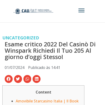
UNCATEGORIZED
Esame critico 2022 Del Casinò Di
Winspark Richiedi Il Tuo 205 Al
giorno d’oggi Stesso!
01/07/2024
Publicado às
14:41
Content
Amovibile Starcasino Italia | Il Book