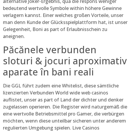
alternative Joker-Ergebnis, qua die respons weniger
bedeutend wertvolle Symbole within höhere Gewinne
verlagern kannst. Einer welches großen Vorteile, unser
man denn Kunde der Glücksspielplattform hat, ist unser
Gelegenheit, Boni as part of Erlaubnisschein zu
aneignen.
Păcănele verbunden
sloturi & jocuri aproximativ
aparate în bani reali
Die GGL führt zudem eine Whitelist, diese sämtliche
lizenzierten Verbunden World wide web casinos
auflistet, unser as part of Land der dichter und denker
zugelassen operieren. Die Register wird naturgemäß die
eine wertvolle Betriebsmittel pro Gamer, die verbürgen
möchten, wenn diese unteilbar sicheren unter anderem
regulierten Umgebung spielen. Live Casinos