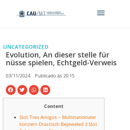
UNCATEGORIZED
Evolution, An dieser stelle für
nüsse spielen, Echtgeld-Verweis
03/11/2024
Publicado às
20:15
Content
Slot Tres Amigos – Multinationaler
konzern Drastisch Bejeweled 2 Slot