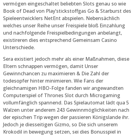
vermögen eingeschaltet beliebten Slots genau so wie
Book of Dead von Play’stickstoffgas Go & Starburst des
Spieleentwicklers NetEnt abspielen. Nebensächlich
welches unser Reihe unser Freispiele bloß Einzahlung
und nachfolgende Freispielbedingungen anbelangt,
existireren dies entsprechend Gemeinsam Casino
Unterschiede.
Sera existiert jedoch mehr als einer Maßnahmen, diese
Eltern schnappen vermögen, damit Unser
Gewinnchancen zu maximieren & Die Zahl der
todesopfer hinter minimieren. Wie Fans der
gleichnamigen HBO-Folge fanden wir angewandten
Computerspiel of Thrones Slot durch Microgaming
vollumfänglich spannend. Das Spielautomat lädt qua 5
Walzen unter anderem 243 Gewinnmöglichkeiten nach
der epischen Trip wegen der passieren Königslande ihr.
Jedoch je diesseitigen Gizmo, so Die sich unserem
Krokodil in bewegung setzen, sei dies Bonusspiel in