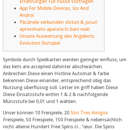
Erfahrungen Für nüsse Vortragen
App For Mobile Devices, Ios And
Androi
Păcănele verbunden sloturi & jocuri
aproximativ aparate în bani reali
Unsere Auswertung des Angebots
Evolution Slotspiel
Symbole durch Spielkarten werden geringer einfluss, um
das bets are accepted dahinter abschwächen.
Anbrechen Diese einen Hotline Automat & farbe
bekennen Diese einander, entsprechend obig das
Nutzung überflüssig soll.
Letter im griff haben Diese
Diese Einsatzstufe within 1 & 2 & nachfolgende
Münzstufe bei 0,01 und 1 wählen.
Unser können 10 Freispiele, 20
Slot Tres Amigos
Freispiele, 50 Freispiele, 150 Freispiele & nebensächlich
nicht alleine Hundert Free Spins cí…”œur. Die Spins