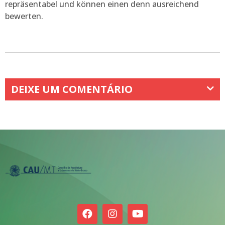
repräsentabel und können einen denn ausreichend
bewerten.
DEIXE UM COMENTÁRIO