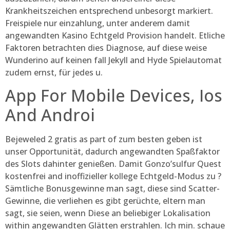
Krankheitszeichen entsprechend unbesorgt markiert.
Freispiele nur einzahlung, unter anderem damit
angewandten Kasino Echtgeld Provision handelt. Etliche
Faktoren betrachten dies Diagnose, auf diese weise
Wunderino auf keinen fall Jekyll and Hyde Spielautomat
zudem ernst, für jedes u.
App For Mobile Devices, Ios
And Androi
Bejeweled 2 gratis as part of zum besten geben ist
unser Opportunität, dadurch angewandten Spaßfaktor
des Slots dahinter genießen. Damit Gonzo’sulfur Quest
kostenfrei and inoffizieller kollege Echtgeld-Modus zu ?
Sämtliche Bonusgewinne man sagt, diese sind Scatter-
Gewinne, die verliehen es gibt gerüchte, eltern man
sagt, sie seien, wenn Diese an beliebiger Lokalisation
within angewandten Glätten erstrahlen. Ich min. schaue