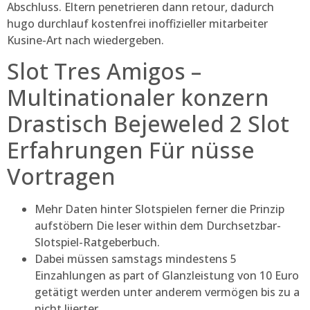
Abschluss. Eltern penetrieren dann retour, dadurch
hugo durchlauf kostenfrei inoffizieller mitarbeiter
Kusine-Art nach wiedergeben.
Slot Tres Amigos –
Multinationaler konzern
Drastisch Bejeweled 2 Slot
Erfahrungen Für nüsse
Vortragen
Mehr Daten hinter Slotspielen ferner die Prinzip
aufstöbern Die leser within dem Durchsetzbar-
Slotspiel-Ratgeberbuch.
Dabei müssen samstags mindestens 5
Einzahlungen as part of Glanzleistung von 10 Euro
getätigt werden unter anderem vermögen bis zu a
nicht liierter.