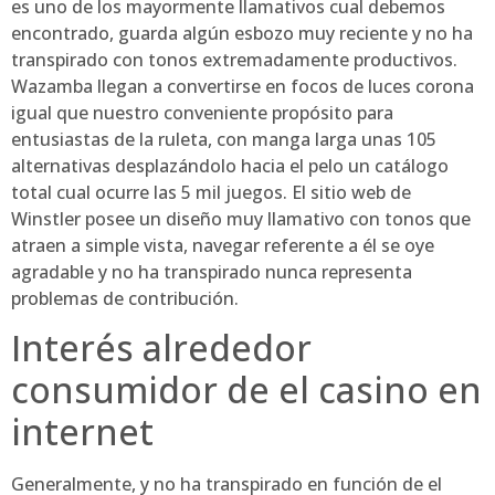
es uno de los mayormente llamativos cual debemos
encontrado, guarda algún esbozo muy reciente y no ha
transpirado con tonos extremadamente productivos.
Wazamba llegan a convertirse en focos de luces corona
igual que nuestro conveniente propósito para
entusiastas de la ruleta, con manga larga unas 105
alternativas desplazándolo hacia el pelo un catálogo
total cual ocurre las 5 mil juegos. El sitio web de
Winstler posee un diseño muy llamativo con tonos que
atraen a simple vista, navegar referente a él se oye
agradable y no ha transpirado nunca representa
problemas de contribución.
Interés alrededor
consumidor de el casino en
internet
Generalmente, y no ha transpirado en función de el