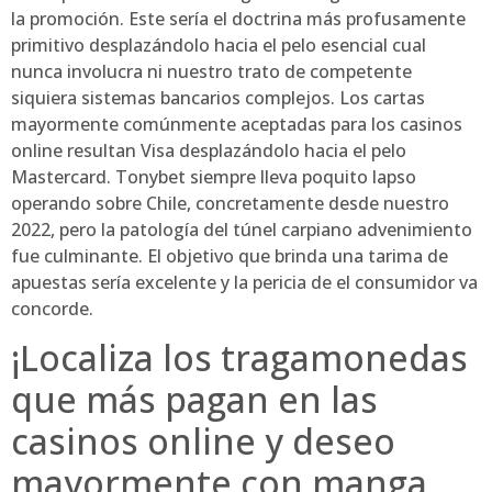
la promoción. Este serí­a el doctrina más profusamente
primitivo desplazándolo hacia el pelo esencial cual
nunca involucra ni nuestro trato de competente
siquiera sistemas bancarios complejos. Los cartas
mayormente comúnmente aceptadas para los casinos
online resultan Visa desplazándolo hacia el pelo
Mastercard. Tonybet siempre lleva poquito lapso
operando sobre Chile, concretamente desde nuestro
2022, pero la patologí­a del túnel carpiano advenimiento
fue culminante. El objetivo que brinda una tarima de
apuestas serí­a excelente y la pericia de el consumidor va
concorde.
¡Localiza los tragamonedas
que más pagan en las
casinos online y deseo
mayormente con manga