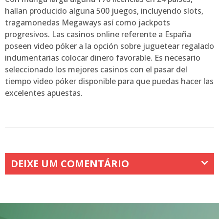
hallan producido alguna 500 juegos, incluyendo slots,
tragamonedas Megaways así­ como jackpots
progresivos. Las casinos online referente a España
poseen video póker a la opción sobre juguetear regalado
indumentarias colocar dinero favorable. Es necesario
seleccionado los mejores casinos con el pasar del
tiempo video póker disponible para que puedas hacer las
excelentes apuestas.
DEIXE UM COMENTÁRIO