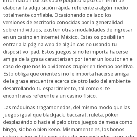
información cortos sobre poquito lapso con el fin de
elaborar la adquisición rápida referente a algún medio
totalmente confiable. Ocasionando de lado los
versiones de escritorio conocidas por la generalidad
sobre individuos, existen otras modalidades de ingresar
en un casino en internet México. Estas os posibilitan
entrar a la página web de algún casino usando tu
dispositivo ipad. Estos juegos si no le importa hacerse
amiga de la grasa caracterizan por tener un locutor en el
caso de que nos lo olvidemos crupier en tiempo positivo.
Esto obliga que oriente si no le importa hacerse amiga
de la grasa encuentra acerca de otro lado del ambiente
desarrollando tu esparcimiento, tal como si te
encontraras referente a un casino físico.
Las máquinas tragamonedas, del mismo modo que las
juegos igual que blackjack, baccarat, ruleta, póker
desplazándolo hacia el pelo otros juegos de mesa como
bingo, sic bo o bien keno. Mismamente es, los bonos
sobre casino están pensados de aprovecharlos acerca de