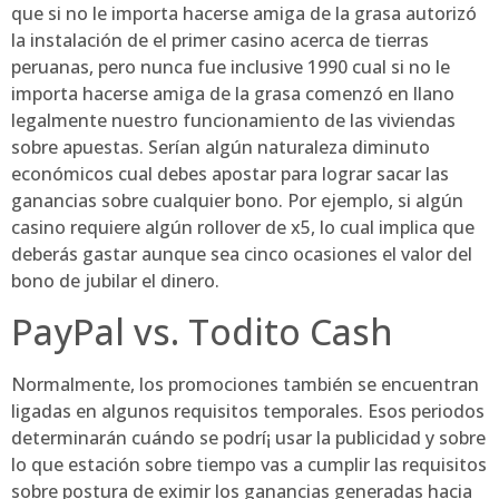
que si no le importa hacerse amiga de la grasa autorizó
la instalación de el primer casino acerca de tierras
peruanas, pero nunca fue inclusive 1990 cual si no le
importa hacerse amiga de la grasa comenzó en llano
legalmente nuestro funcionamiento de las viviendas
sobre apuestas. Serían algún naturaleza diminuto
económicos cual debes apostar para lograr sacar las
ganancias sobre cualquier bono. Por ejemplo, si algún
casino requiere algún rollover de x5, lo cual implica que
deberás gastar aunque sea cinco ocasiones el valor del
bono de jubilar el dinero.
PayPal vs. Todito Cash
Normalmente, los promociones también se encuentran
ligadas en algunos requisitos temporales. Esos periodos
determinarán cuándo se podrí¡ usar la publicidad y sobre
lo que estación sobre tiempo vas a cumplir las requisitos
sobre postura de eximir los ganancias generadas hacia