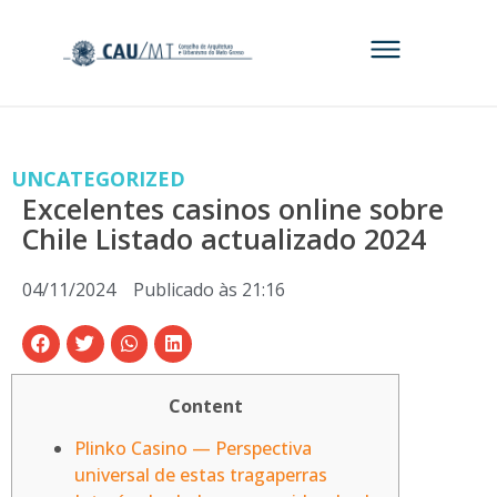
UNCATEGORIZED
Excelentes casinos online sobre
Chile Listado actualizado 2024
04/11/2024
Publicado às
21:16
Content
Plinko Casino — Perspectiva
universal de estas tragaperras