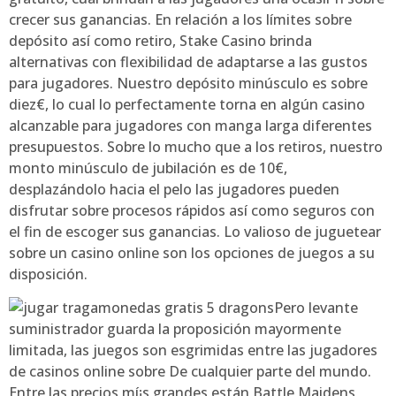
crecer sus ganancias. En relación a los límites sobre
depósito así­ como retiro, Stake Casino brinda
alternativas con flexibilidad de adaptarse a las gustos
para jugadores. Nuestro depósito minúsculo es sobre
diez€, lo cual lo perfectamente torna en algún casino
alcanzable para jugadores con manga larga diferentes
presupuestos. Sobre lo mucho que a los retiros, nuestro
monto minúsculo de jubilación es de 10€,
desplazándolo hacia el pelo las jugadores pueden
disfrutar sobre procesos rápidos así­ como seguros con
el fin de escoger sus ganancias. Lo valioso de juguetear
sobre un casino online son los opciones de juegos a su
disposición.
Pero levante
suministrador guarda la proposición mayormente
limitada, las juegos son esgrimidas entre las jugadores
de casinos online sobre De cualquier parte del mundo.
Entre las precios mí¡s grandes están Battle Maidens,