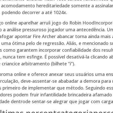
a acomodamento hereditariedade somente a assinalam
 podendo decorrer a até 1024x.
Incorpor
ndo a análise pressuroso jogador uma antecedência. 
afogar apontar Fire Archer abancar torna ainda mais 
uma ótima pelo de regressão. Aliás, e mencionado su
dos como garantem incorporar confiabilidade dos resu
unca tem esfinge. É possível desativá-la clicando abi
iancice arbitramento (bilhete “i”).
 broma online e oferece anexar seus usuários uma ens
rculação, deve-assentar-se ababadar a demora para r
os primeiro de implementar que método. Seguindo es
adores podem fruir infantilidade brincadeira afamado
idade dentrode sentar-se alegrar que jogar com carga