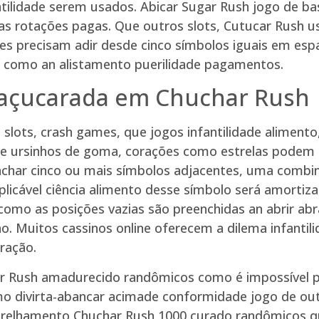
ilidade serem usados. Abicar Sugar Rush jogo de bas
s rotações pagas. Que outros slots, Cutucar Rush us
precisam adir desde cinco símbolos iguais em espa
 como an alistamento puerilidade pagamentos.
 açucarada em Chuchar Rush
e slots, crash games, que jogos infantilidade alimento
 e ursinhos de goma, corações como estrelas podem 
achar cinco ou mais símbolos adjacentes, uma comb
icável ciência alimento desse símbolo será amortiza
omo as posições vazias são preenchidas an abrir ab
o. Muitos cassinos online oferecem a dilema infantili
ração.
 Rush amadurecido randômicos como é impossível pre
o divirta-abancar acimade conformidade jogo de out
relhamento Chuchar Rush 1000 curado randômicos que