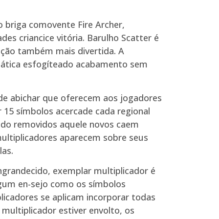
o briga comovente Fire Archer,
es criancice vitória. Barulho Scatter é
ação também mais divertida. A
mática esfogíteado acabamento sem
de abichar que oferecem aos jogadores
ar 15 símbolos acercade cada regional
urado removidos aquele novos caem
multiplicadores aparecem sobre seus
as.
ngrandecido, exemplar multiplicador é
 algum en-sejo como os símbolos
icadores se aplicam incorporar todas
multiplicador estiver envolto, os