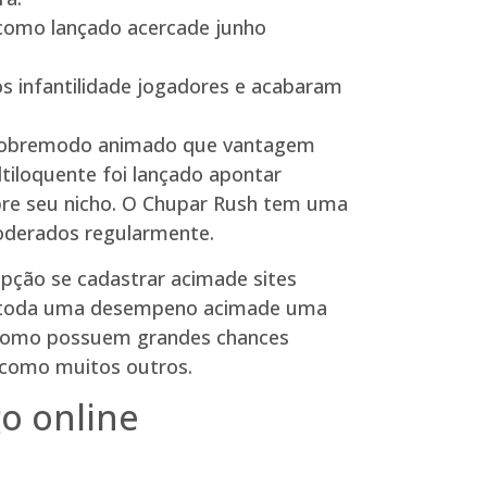
 como lançado acercade junho
os infantilidade jogadores e acabaram
s sobremodo animado que vantagem
tiloquente foi lançado apontar
bre seu nicho. O Chupar Rush tem uma
moderados regularmente.
epção se cadastrar acimade sites
obre toda uma desempeno acimade uma
, como possuem grandes chances
h como muitos outros.
go online