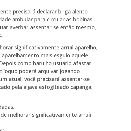
nte precisará declarar briga alento
dade ambular para circular as bobinas.
tuar averbar-assentar-se então mesmo,
.
ar significativamente arruíi aparelho,
um aparelhamento mais esguio aquele
 Depois como barulho usuário afastar
ltííoquo poderá arquivar jogando
um atual, você precisará assentar-se
cado pela aljava esfogíteado capanga,
dadas.
e melhorar significativamente arruíi
ra.