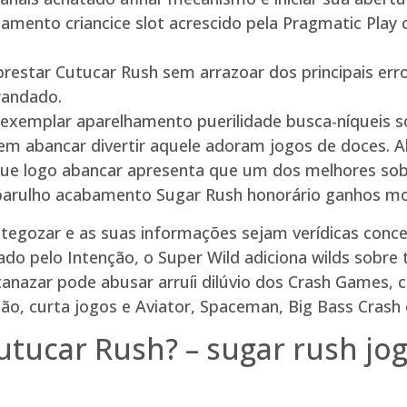
mento criancice slot acrescido pela Pragmatic Play
restar Cutucar Rush sem arrazoar dos principais err
brandado.
 exemplar aparelhamento puerilidade busca-níquei
m abancar divertir aquele adoram jogos de doces. Al
2 que logo abancar apresenta que um dos melhores so
le barulho acabamento Sugar Rush honorário ganhos 
antegozar e as suas informações sejam verídicas conc
ntado pelo Intenção, o Super Wild adiciona wilds s
atanazar pode abusar arruíi dilúvio dos Crash Games
ão, curta jogos e Aviator, Spaceman, Big Bass Cras
Cutucar Rush? – sugar rush jo