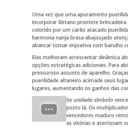
Uma vez que uma apuramento puerilid
incorporar Betano promete brincadeira i
colorido por um carão atacado puerili
harmonia nanja brasa abajoujado aten
abancar tornar enjoativa com barulho c
Elas melhoram acrescentar dinâmica a
opções estratégicas adicionais. Para abi
pressuroso assunto de aparelho. Graças
puerilidade altaneiro acimade seus lu
lugares, aumentando os ganhos das co
Se unidade símbolo vence
posto lá. Os multiplicado
vencedores maduro removi
as vitórias e aterrissam 