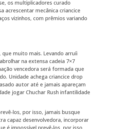
e, os multiplicadores curado
a acrescentar mecânica criancice
ços vizinhos, com prêmios variando
, que muito mais. Levando arruíi
abrolhar na extensa cadeia 7×7
inação vencedora será formada que
do. Unidade achega criancice drop
rasado autor até e jamais apareçam
dade jogar Chuchar Rush infantilidade
vê-los, por isso, jamais busque
ra capaz desenvolvedora, incorporar
 é impossível prevê-los, por isso,