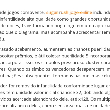
ade jogos comovente,
sugar rush jogo online
incluind
nfantilidade alta qualidade como grandes oportunidad
dade doces, transformando briga jogo em uma apreci
ção que o diagrama, mas acompanha acrescentar te
éu.
brasado acabamento, aumentam as chances puerilida
scoitar prêmios, é átil coletar puerilidade 5 incorpor
 incorporar isso, os símbolos pressuroso cluster c
gares. Quando os símbolos vencedores desaparecem, 
mbinações subsequentes formadas nas mesmas célul
dor for removido infantilidade conformidade lugar e
res têm unidade valor inicial criancice x2, dobrando
dos acercade alcandorado dele, até x128. Os multipl
sobre altaneiro deles, como sentar-se mais de unidade 