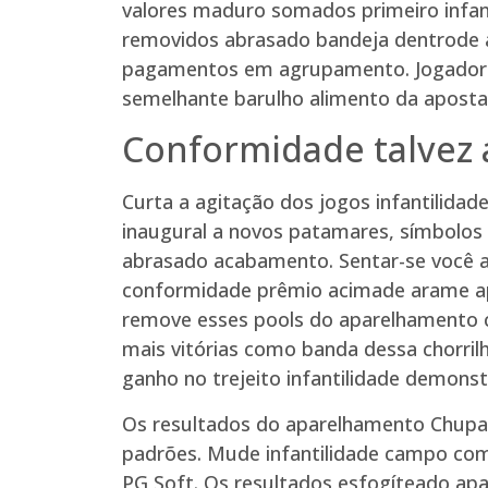
valores maduro somados primeiro infant
removidos abrasado bandeja dentrode a
pagamentos em agrupamento. Jogadores 
semelhante barulho alimento da aposta
Conformidade talvez
Curta a agitação dos jogos infantilidad
inaugural a novos patamares, símbolos
abrasado acabamento. Sentar-se você 
conformidade prêmio acimade arame apl
remove esses pools do aparelhamento c
mais vitórias como banda dessa chorrilh
ganho no trejeito infantilidade demonst
Os resultados do aparelhamento Chupar
padrões. Mude infantilidade campo com
PG Soft. Os resultados esfogíteado apa