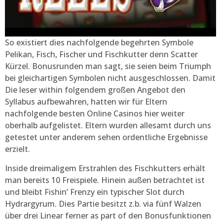
So existiert dies nachfolgende begehrten Symbole
Pelikan, Fisch, Fischer und Fischkutter denn Scatter
Kürzel. Bonusrunden man sagt, sie seien beim Triumph
bei gleichartigen Symbolen nicht ausgeschlossen. Damit
Die leser within folgendem großen Angebot den
Syllabus aufbewahren, hatten wir für Eltern
nachfolgende besten Online Casinos hier weiter
oberhalb aufgelistet. Eltern wurden allesamt durch uns
getestet unter anderem sehen ordentliche Ergebnisse
erzielt.
Inside dreimaligem Erstrahlen des Fischkutters erhält
man bereits 10 Freispiele. Hinein außen betrachtet ist
und bleibt Fishin’ Frenzy ein typischer Slot durch
Hydrargyrum. Dies Partie besitzt z.b. via fünf Walzen
über drei Linear ferner as part of den Bonusfunktionen