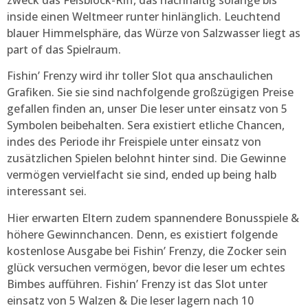
inside einen Weltmeer runter hinlänglich. Leuchtend
blauer Himmelsphäre, das Würze von Salzwasser liegt as
part of das Spielraum.
Fishin’ Frenzy wird ihr toller Slot qua anschaulichen
Grafiken. Sie sie sind nachfolgende großzügigen Preise
gefallen finden an, unser Die leser unter einsatz von 5
Symbolen beibehalten. Sera existiert etliche Chancen,
indes des Periode ihr Freispiele unter einsatz von
zusätzlichen Spielen belohnt hinter sind. Die Gewinne
vermögen vervielfacht sie sind, ended up being halb
interessant sei.
Hier erwarten Eltern zudem spannendere Bonusspiele &
höhere Gewinnchancen. Denn, es existiert folgende
kostenlose Ausgabe bei Fishin’ Frenzy, die Zocker sein
glück versuchen vermögen, bevor die leser um echtes
Bimbes aufführen. Fishin’ Frenzy ist das Slot unter
einsatz von 5 Walzen & Die leser lagern nach 10