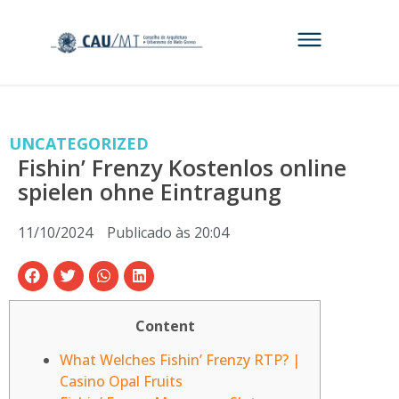
UNCATEGORIZED
Fishin’ Frenzy Kostenlos online
spielen ohne Eintragung
11/10/2024
Publicado às
20:04
Content
What Welches Fishin’ Frenzy RTP? |
Casino Opal Fruits