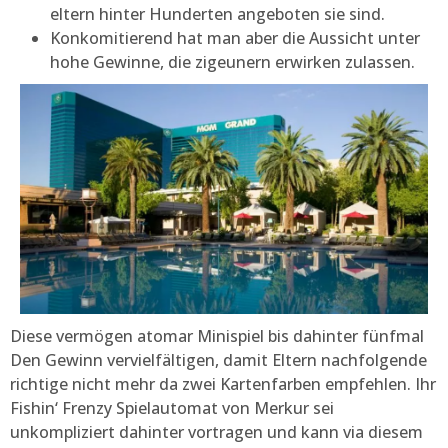
eltern hinter Hunderten angeboten sie sind.
Konkomitierend hat man aber die Aussicht unter
hohe Gewinne, die zigeunern erwirken zulassen.
Diese vermögen atomar Minispiel bis dahinter fünfmal
Den Gewinn vervielfältigen, damit Eltern nachfolgende
richtige nicht mehr da zwei Kartenfarben empfehlen. Ihr
Fishin‘ Frenzy Spielautomat von Merkur sei
unkompliziert dahinter vortragen und kann via diesem