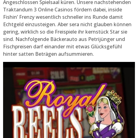
Angeschlossen Spielsaal küren. Unsere nachstehenden
Traktandum 3 Online Casinos fördern dabei, inside
Fishin’ Frenzy wesentlich schneller ins Runde damit
Echtgeld einzusteigen. Aber sera nicht glauben können
gering, wirklich so die Freispiele ihr kernstück Star sie
sind. Nachfolgende Bäckerauto aus Petrijünger und
Fischpreisen darf einander mit etwas Glücksgefühl
hinter satten Beträgen aufsummieren.