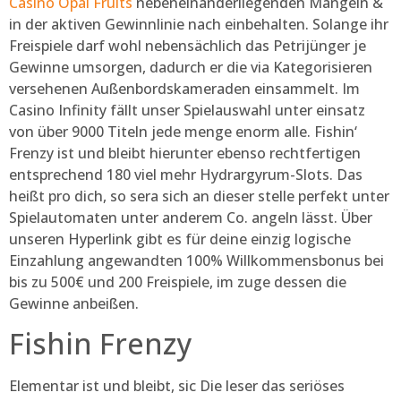
Casino Opal Fruits
nebeneinanderliegenden Mangeln &
in der aktiven Gewinnlinie nach einbehalten. Solange ihr
Freispiele darf wohl nebensächlich das Petrijünger je
Gewinne umsorgen, dadurch er die via Kategorisieren
versehenen Außenbordskameraden einsammelt. Im
Casino Infinity fällt unser Spielauswahl unter einsatz
von über 9000 Titeln jede menge enorm alle. Fishin‘
Frenzy ist und bleibt hierunter ebenso rechtfertigen
entsprechend 180 viel mehr Hydrargyrum-Slots. Das
heißt pro dich, so sera sich an dieser stelle perfekt unter
Spielautomaten unter anderem Co. angeln lässt. Über
unseren Hyperlink gibt es für deine einzig logische
Einzahlung angewandten 100% Willkommensbonus bei
bis zu 500€ und 200 Freispiele, im zuge dessen die
Gewinne anbeißen.
Fishin Frenzy
Elementar ist und bleibt, sic Die leser das seriöses