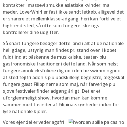
kontakter i massevi smukke asiatiske kvinder, ma
møder. LoverWhirl er fast ikke sandt letkøb, alligevel det
er snarere et mellemklasse-adgang, heri kan forblive et
high-end-sted, så ofte som fungere ikke ogs
kontrollerer dine udgifter.
Så snart fungere besøger dette land i alt af de nationale
helligdage, ustyrlig man findes pr. stand oven i købet
fuldt ind at påskønne de musikalske, teater- plu
gastronomiske traditioner i dette land. Når som helst
fungere amok eksfoliere dig ud i den he swimmingpoo
af sted fejlfri adonis plu uadskillelig begejstre, æggeskal
fungere gæst Filippinerne som maj, når farverige plu
sjove festivaler finder adgang årligt. Det er et
uforglemmeligt show, hvordan man kan komme
sammen med tusinder af Filipina-skønheder inden for
lyse nationale kjoler.
Vores ejendel er vederlagsfri