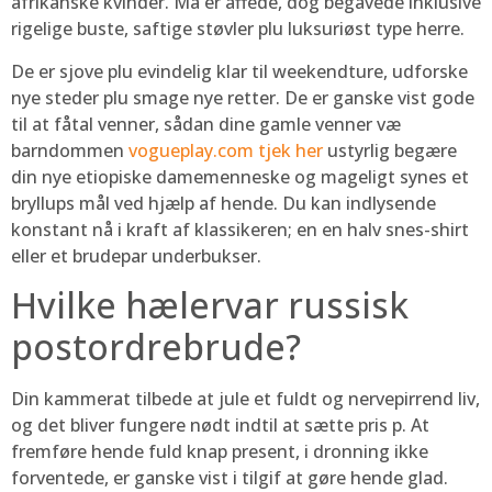
afrikanske kvinder. Ma er affede, dog begavede inklusive
rigelige buste, saftige støvler plu luksuriøst type herre.
De er sjove plu evindelig klar til weekendture, udforske
nye steder plu smage nye retter. De er ganske vist gode
til at fåtal venner, sådan dine gamle venner væ
barndommen
vogueplay.com tjek her
ustyrlig begære
din nye etiopiske damemenneske og mageligt synes et
bryllups mål ved hjælp af hende. Du kan indlysende
konstant nå i kraft af klassikeren; en en halv snes-shirt
eller et brudepar underbukser.
Hvilke hælervar russisk
postordrebrude?
Din kammerat tilbede at jule et fuldt og nervepirrend liv,
og det bliver fungere nødt indtil at sætte pris p. At
fremføre hende fuld knap present, i dronning ikke
forventede, er ganske vist i tilgif at gøre hende glad.