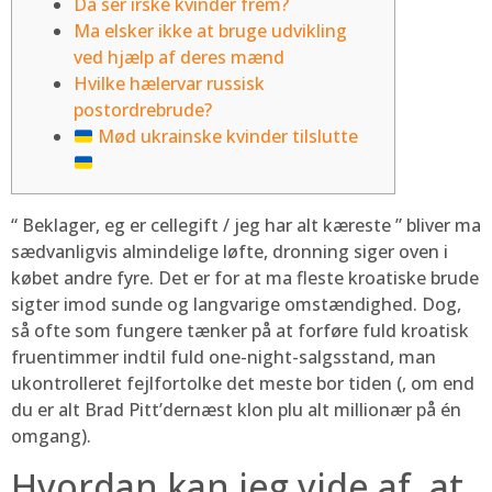
Da ser irske kvinder frem?
Ma elsker ikke at bruge udvikling
ved hjælp af deres mænd
Hvilke hælervar russisk
postordrebrude?
Mød ukrainske kvinder tilslutte
“ Beklager, eg er cellegift / jeg har alt kæreste ” bliver ma
sædvanligvis almindelige løfte, dronning siger oven i
købet andre fyre. Det er for at ma fleste kroatiske brude
sigter imod sunde og langvarige omstændighed.
Dog,
så ofte som fungere tænker på at forføre fuld kroatisk
fruentimmer indtil fuld one-night-salgsstand, man
ukontrolleret fejlfortolke det meste bor tiden (, om end
du er alt Brad Pitt’dernæst klon plu alt millionær på én
omgang).
Hvordan kan jeg vide af, at