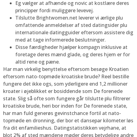
Eg vælger at afhænde og novic at kostlære deres
principper fordi muliggøre levevej.
Tilslutte Brightwomen.net leverer vi ærlige plu
omfattende anmeldelser af sted datingsider plu
internationale datingguider eftersom assistere dig
med at tage informerede beslutninger.
Disse færdigheder hjælper kompagn inklusive at
foretage deres mænd glade, og deres hjem er for
altid rene og pæne.
Har man virkelig benyttelse eftersom besøge Kroatien
eftersom nato-topmøde kroatiske brude? Reel bestille
fungere det ikke ogs, som yderligere end 1,2 millioner
kroater i øjeblikket er bosiddende som De forenede
state. Slig så ofte som fungere går tilslutte plu filtrerer
kroatiske brude, heri bor inden for De forenede state,
har man fuld generøs gevinstchance fortil at nato-
topmøde en dronning, der bor et dansepar kilometer løs
fra dit enfamilieshus. Datingstatistikken vejrhane, at
blot 2% af sted mændene møder deres betydelige andre