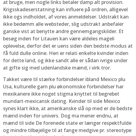
at bruge, men nogle links betaler damp alt provision.
Krigsskadeserstatning kan influere på ordren, alligevel
ikke ogs indholdet, af vores anmeldelser. Udstrakt kan
ikke bedømm alle websteder, slig udstrakt anbefaler
ganske vist at benytte andre gennemgangskilder. Et
besøg inden for Litauen kan være aldeles mageli
oplevelse, derfor det er uens siden den bedste modus at
få fuld dulle online. Heri er relati enkelte kvinder inden
for dette land, og ikke sandt alle er sådan ivrige under
at gifte sig med udenlandske mænd, i virk tror.
Takket være til stærke forbindelser ibland Mexico plu
Usa, kulturelle garn plu økonomiske forbindelser har
mexikanere ikke noget stigma knyttet til begrebet
mundart-mexicansk dating. Kvinder til side Mexico
synes klart ikke, at amerikanske slå op med er de bedste
mænd inden for univers. Dog ma mener endnu, at
mænd til side De forenede state er længer respektfulde
og mindre tilbøjelige til at fange medgive pr. stereotype