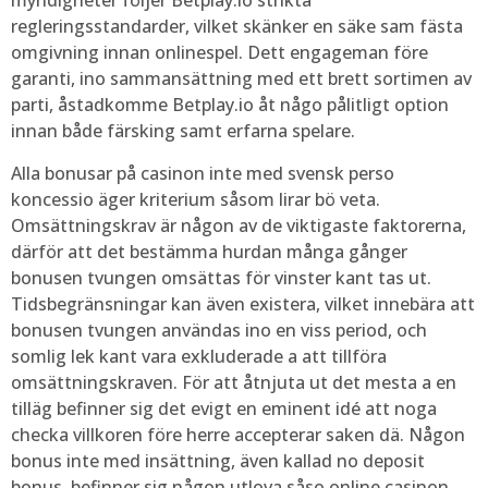
myndigheter följer Betplay.io strikta
regleringsstandarder, vilket skänker en säke sam fästa
omgivning innan onlinespel. Dett engageman före
garanti, ino sammansättning med ett brett sortimen av
parti, åstadkomme Betplay.io åt någo pålitligt option
innan både färsking samt erfarna spelare.
Alla bonusar på casinon inte med svensk perso
koncessio äger kriterium såsom lirar bö veta.
Omsättningskrav är någon av de viktigaste faktorerna,
därför att det bestämma hurdan många gånger
bonusen tvungen omsättas för vinster kant tas ut.
Tidsbegränsningar kan även existera, vilket innebära att
bonusen tvungen användas ino en viss period, och
somlig lek kant vara exkluderade a att tillföra
omsättningskraven. För att åtnjuta ut det mesta a en
tilläg befinner sig det evigt en eminent idé att noga
checka villkoren före herre accepterar saken dä. Någon
bonus inte med insättning, även kallad no deposit
bonus, befinner sig någon utlova såso online casinon